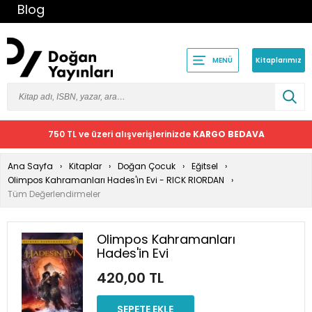
Blog
Kitaplarımız
MENÜ
750 TL ve üzeri alışverişlerinizde
KARGO BEDAVA
Ana Sayfa
Kitaplar
Doğan Çocuk
Eğitsel
Olimpos Kahramanları Hades'in Evi - RICK RIORDAN
Tüm Değerlendirmeler
Olimpos Kahramanları
Hades'in Evi
420,00 TL
SEPETE EKLE