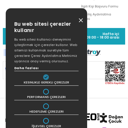
İlgili Kişi Başvuru Formu
Çekiliş Aydınlatma
Metni
Bu web sitesi çerezler
kullanır
MÜŞTERİ HİZMETLERİ
Hafta içi:
(0212) 373 77 00
09:00 - 18:00 arası
Bu web sitesi kullanıcı deneyimini
iyileştirmek için çerezler kullanır. Web
sitemizi kullanmak suretiyle tüm
çerezlere Çerez Aydınlatma Metnimiz
uyarınca onay vermiş olursunuz.
Daha fazlası
SİTEMİZ
256Bit SSL SERTİFİKASI
İLE
KORUNMAKTADIR.
KESINLIKLE GEREKLI ÇEREZLER
PERFORMANS ÇEREZLERI
HEDEFLEME ÇEREZLERI
İŞLEVSEL ÇEREZLER