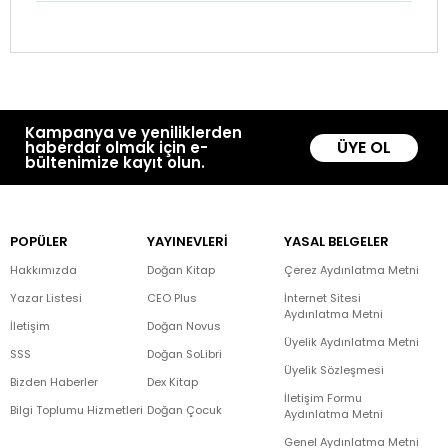
Kampanya ve yeniliklerden
ÜYE OL
haberdar olmak için e-
bültenimize kayıt olun.
POPÜLER
YAYINEVLERİ
YASAL BELGELER
Hakkımızda
Doğan Kitap
Çerez Aydınlatma Metni
Yazar Listesi
CEO Plus
İnternet Sitesi
Aydınlatma Metni
İletişim
Doğan Novus
Üyelik Aydınlatma Metni
SSS
Doğan SoLibri
Üyelik Sözleşmesi
Bizden Haberler
Dex Kitap
İletişim Formu
Bilgi Toplumu Hizmetleri
Doğan Çocuk
Aydınlatma Metni
Genel Aydınlatma Metni