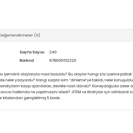
Değerlendirmeler (0)
Sayfa Sayısı:
240
Barkod:
9786051112220
kisi Şemdinli olaylarıyla nasıl bozuldu? Bu olaylar hangi söz üzerine patl
ilerde neler yazıyordu? Hangi sürpriz isim “dinleme”ye takıldı, neler konuşul
stihbaratçıların kayıp ajandaları, devlete nasıl döndü? Güneydoğuda asker a
avcısı hakkında ne yapılmasını istedi? JİTEM ve itirafçılar için istihbarat
r kitabından genişletilmiş 5.baskı