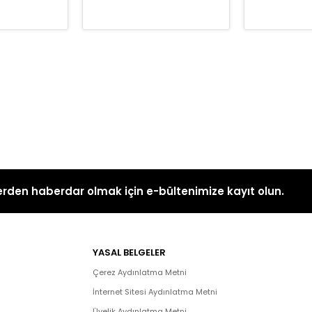
rden haberdar olmak için e-bültenimize kayıt olun.
YASAL BELGELER
Çerez Aydınlatma Metni
İnternet Sitesi Aydınlatma Metni
Üyelik Aydınlatma Metni