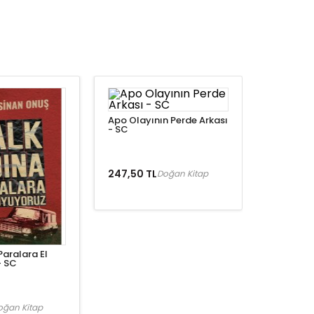
Apo Olayının Perde Arkası
- SC
247,50 TL
Doğan Kitap
Paralara El
- SC
oğan Kitap