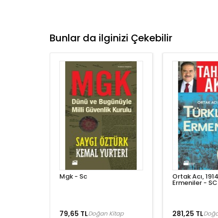
Bunlar da ilginizi Çekebilir
Mgk - Sc
Ortak Acı, 1914
Ermeniler - SC
79,65 TL
281,25 TL
Doğan Kitap
Doğa