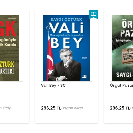
Vali Bey - SC
Örgüt Pazar
296,25 TL
296,25 TL
 Kitap
Doğan Kitap
D