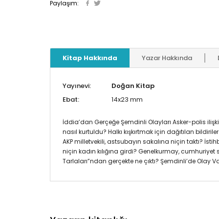
Paylaşım:
Kitap Hakkında
Yazar Hakkında
Yayınevi:
Doğan Kitap
Ebat:
14x23 mm
İddia’dan Gerçeğe Şemdinli Olayları Asker-polis iliş
nasıl kurtuldu? Halkı kışkırtmak için dağıtılan bildir
AKP milletvekili, astsubayın sakalına niçin taktı? İ
niçin kadın kılığına girdi? Genelkurmay, cumhuriyet s
Tarlaları”ndan gerçekte ne çıktı? Şemdinli’de Olay Va