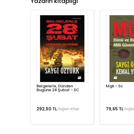
Yazarın kitaplığı
Belgelerle, Dünden
Mgk - Sc
Bugüne 28 Şubat - SC
292,50 TL
79,65 TL
Doğan Kitap
Doğan