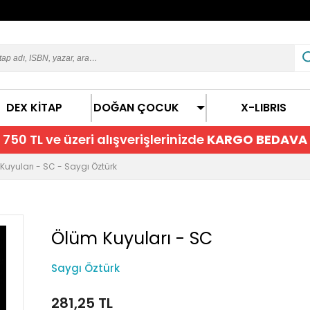
DEX KİTAP
DOĞAN ÇOCUK
X-LIBRIS
750 TL ve üzeri alışverişlerinizde
KARGO BEDAVA
Kuyuları - SC - Saygı Öztürk
Ölüm Kuyuları - SC
Saygı Öztürk
281,25 TL