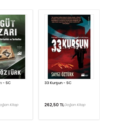
ı - SC
33 Kurşun - SC
262,50 TL
oğan Kitap
Doğan Kitap