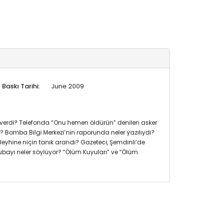
Baskı Tarihi:
June 2009
ak verdi? Telefonda “Onu hemen öldürün” denilen asker
du? Bomba Bilgi Merkezi’nin raporunda neler yazılıydı?
leyhine niçin tanık arandı? Gazeteci, Şemdinli’de
 subayı neler söylüyor? “Ölüm Kuyuları” ve “Ölüm