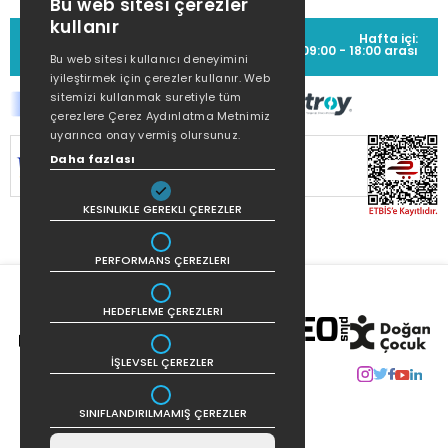
Bu web sitesi çerezler
kullanır
MÜŞTERİ HİZMETLERİ
Hafta içi:
(0212) 373 77 00
09:00 - 18:00 arası
Bu web sitesi kullanıcı deneyimini
iyileştirmek için çerezler kullanır. Web
sitemizi kullanmak suretiyle tüm
çerezlere Çerez Aydınlatma Metnimiz
uyarınca onay vermiş olursunuz.
SİTEMİZ
256Bit SSL SERTİFİKASI
İLE
Daha fazlası
KORUNMAKTADIR.
KESINLIKLE GEREKLI ÇEREZLER
PERFORMANS ÇEREZLERI
HEDEFLEME ÇEREZLERI
İŞLEVSEL ÇEREZLER
SINIFLANDIRILMAMIŞ ÇEREZLER