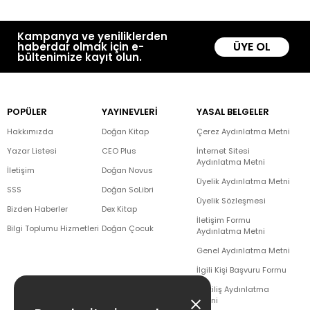
Kampanya ve yeniliklerden
ÜYE OL
haberdar olmak için e-
bültenimize kayıt olun.
POPÜLER
YAYINEVLERİ
YASAL BELGELER
Hakkımızda
Doğan Kitap
Çerez Aydınlatma Metni
Yazar Listesi
CEO Plus
İnternet Sitesi
Aydınlatma Metni
İletişim
Doğan Novus
Üyelik Aydınlatma Metni
SSS
Doğan SoLibri
Üyelik Sözleşmesi
Bizden Haberler
Dex Kitap
İletişim Formu
Bilgi Toplumu Hizmetleri
Doğan Çocuk
Aydınlatma Metni
Genel Aydınlatma Metni
İlgili Kişi Başvuru Formu
Çekiliş Aydınlatma
Metni