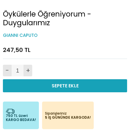
Öykülerle Öğreniyorum -
Duygularımız
GIANNI CAPUTO
247,50 TL
-
+
SEPETE EKLE
Siparişleriniz
750 TL üzeri
5 İŞ GÜNÜNDE KARGODA!
KARGO BEDAVA!