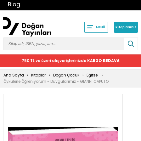
Blog
Kitaplarımız
MENÜ
750 TL ve üzeri alışverişlerinizde
KARGO BEDAVA
Ana Sayfa
Kitaplar
Doğan Çocuk
Eğitsel
Öykülerle Öğreniyorum - Duygularımız - GIANNI CAPUTO