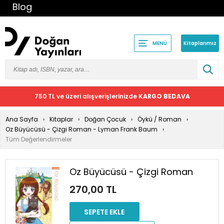
Blog
Kitaplarımız
MENÜ
750 TL ve üzeri alışverişlerinizde
KARGO BEDAVA
Ana Sayfa
Kitaplar
Doğan Çocuk
Öykü / Roman
Oz Büyücüsü - Çizgi Roman - Lyman Frank Baum
Tüm Değerlendirmeler
Oz Büyücüsü - Çizgi Roman
270,00 TL
SEPETE EKLE