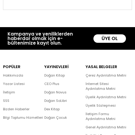
Kampanya ve yeniliklerden
ÜYE OL
haberdar olmak için e-
bültenimize kayıt olun.
POPÜLER
YAYINEVLERİ
YASAL BELGELER
Hakkımızda
Doğan Kitap
Çerez Aydınlatma Metni
Yazar Listesi
CEO Plus
İnternet Sitesi
Aydınlatma Metni
İletişim
Doğan Novus
Üyelik Aydınlatma Metni
SSS
Doğan SoLibri
Üyelik Sözleşmesi
Bizden Haberler
Dex Kitap
İletişim Formu
Bilgi Toplumu Hizmetleri
Doğan Çocuk
Aydınlatma Metni
Genel Aydınlatma Metni