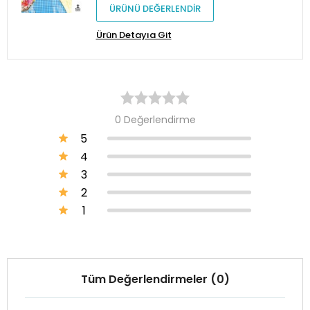
ÜRÜNÜ DEĞERLENDİR
Ürün Detayıa Git
0 Değerlendirme
5
4
3
2
1
Tüm Değerlendirmeler (0)