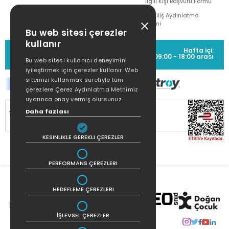
İlgili Kişi Başvuru Formu
Çekiliş Aydınlatma
Metni
Bu web sitesi çerezler
kullanır
MÜŞTERİ HİZMETLERİ
Hafta içi:
(0212) 373 77 00
09:00 - 18:00 arası
Bu web sitesi kullanıcı deneyimini
iyileştirmek için çerezler kullanır. Web
sitemizi kullanmak suretiyle tüm
çerezlere Çerez Aydınlatma Metnimiz
uyarınca onay vermiş olursunuz.
Daha fazlası
SİTEMİZ
256Bit SSL SERTİFİKASI
İLE
KORUNMAKTADIR.
KESINLIKLE GEREKLI ÇEREZLER
PERFORMANS ÇEREZLERI
HEDEFLEME ÇEREZLERI
İŞLEVSEL ÇEREZLER