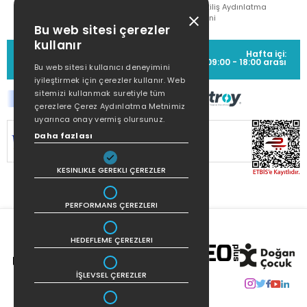
Çekiliş Aydınlatma
Metni
Bu web sitesi çerezler
kullanır
MÜŞTERİ HİZMETLERİ
Hafta içi:
(0212) 373 77 00
09:00 - 18:00 arası
Bu web sitesi kullanıcı deneyimini
iyileştirmek için çerezler kullanır. Web
sitemizi kullanmak suretiyle tüm
çerezlere Çerez Aydınlatma Metnimiz
uyarınca onay vermiş olursunuz.
Daha fazlası
SİTEMİZ
256Bit SSL SERTİFİKASI
İLE
KORUNMAKTADIR.
KESINLIKLE GEREKLI ÇEREZLER
PERFORMANS ÇEREZLERI
HEDEFLEME ÇEREZLERI
İŞLEVSEL ÇEREZLER