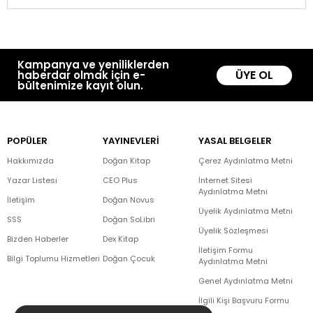
Kampanya ve yeniliklerden
ÜYE OL
haberdar olmak için e-
bültenimize kayıt olun.
POPÜLER
YAYINEVLERİ
YASAL BELGELER
Hakkımızda
Doğan Kitap
Çerez Aydınlatma Metni
Yazar Listesi
CEO Plus
İnternet Sitesi
Aydınlatma Metni
İletişim
Doğan Novus
Üyelik Aydınlatma Metni
SSS
Doğan SoLibri
Üyelik Sözleşmesi
Bizden Haberler
Dex Kitap
İletişim Formu
Bilgi Toplumu Hizmetleri
Doğan Çocuk
Aydınlatma Metni
Genel Aydınlatma Metni
İlgili Kişi Başvuru Formu