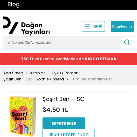
Blog
Kitaplarımız
MENÜ
750 TL ve üzeri alışverişlerinizde
KARGO BEDAVA
Ana Sayfa
Kitaplar
Öykü / Roman
Şaşırt Beni - SC - Sophie Kinsella
Tüm Değerlendirmeler
Şaşırt Beni - SC
34,50 TL
SEPETE EKLE
ÜRÜNÜ DEĞERLENDİR