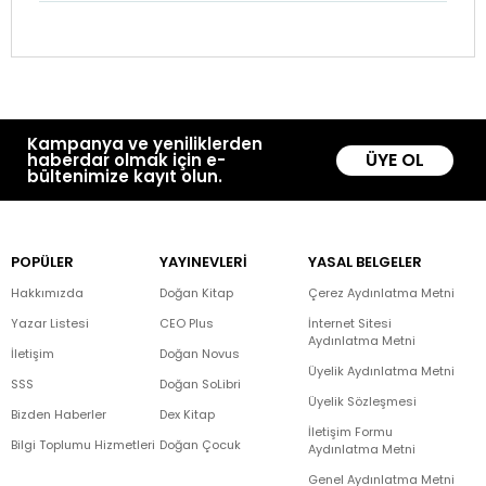
Kampanya ve yeniliklerden
ÜYE OL
haberdar olmak için e-
bültenimize kayıt olun.
POPÜLER
YAYINEVLERİ
YASAL BELGELER
Hakkımızda
Doğan Kitap
Çerez Aydınlatma Metni
Yazar Listesi
CEO Plus
İnternet Sitesi
Aydınlatma Metni
İletişim
Doğan Novus
Üyelik Aydınlatma Metni
SSS
Doğan SoLibri
Üyelik Sözleşmesi
Bizden Haberler
Dex Kitap
İletişim Formu
Bilgi Toplumu Hizmetleri
Doğan Çocuk
Aydınlatma Metni
Genel Aydınlatma Metni