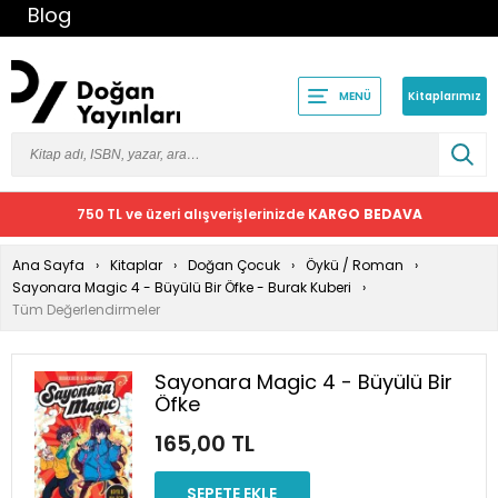
Blog
Kitaplarımız
MENÜ
750 TL ve üzeri alışverişlerinizde
KARGO BEDAVA
Ana Sayfa
Kitaplar
Doğan Çocuk
Öykü / Roman
Sayonara Magic 4 - Büyülü Bir Öfke - Burak Kuberi
Tüm Değerlendirmeler
Sayonara Magic 4 - Büyülü Bir
Öfke
165,00 TL
SEPETE EKLE