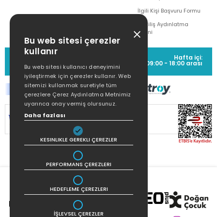
İlgili Kişi Başvuru Formu
Çekiliş Aydınlatma
Metni
Bu web sitesi çerezler
kullanır
MÜŞTERİ HİZMETLERİ
Hafta içi:
(0212) 373 77 00
09:00 - 18:00 arası
Bu web sitesi kullanıcı deneyimini
iyileştirmek için çerezler kullanır. Web
sitemizi kullanmak suretiyle tüm
çerezlere Çerez Aydınlatma Metnimiz
uyarınca onay vermiş olursunuz.
Daha fazlası
SİTEMİZ
256Bit SSL SERTİFİKASI
İLE
KORUNMAKTADIR.
KESINLIKLE GEREKLI ÇEREZLER
PERFORMANS ÇEREZLERI
HEDEFLEME ÇEREZLERI
İŞLEVSEL ÇEREZLER