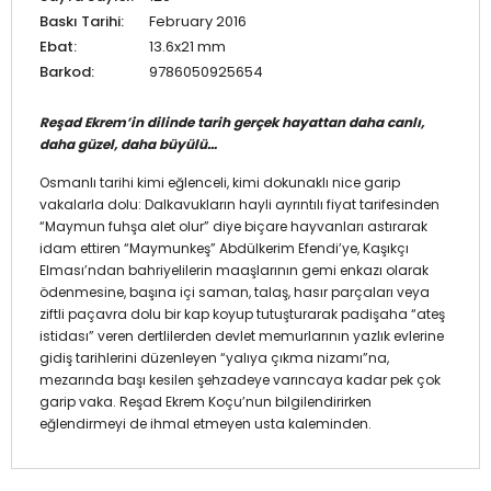
Baskı Tarihi:
February 2016
Ebat:
13.6x21 mm
Barkod:
9786050925654
Reşad Ekrem’in dilinde tarih gerçek hayattan daha canlı,
daha güzel, daha büyülü…
Osmanlı tarihi kimi eğlenceli, kimi dokunaklı nice garip
vakalarla dolu: Dalkavukların hayli ayrıntılı fiyat tarifesinden
“Maymun fuhşa alet olur” diye biçare hayvanları astırarak
idam ettiren “Maymunkeş” Abdülkerim Efendi’ye, Kaşıkçı
Elması’ndan bahriyelilerin maaşlarının gemi enkazı olarak
ödenmesine, başına içi saman, talaş, hasır parçaları veya
ziftli paçavra dolu bir kap koyup tutuşturarak padişaha “ateş
istidası” veren dertlilerden devlet memurlarının yazlık evlerine
gidiş tarihlerini düzenleyen “yalıya çıkma nizamı”na,
mezarında başı kesilen şehzadeye varıncaya kadar pek çok
garip vaka. Reşad Ekrem Koçu’nun bilgilendirirken
eğlendirmeyi de ihmal etmeyen usta kaleminden.