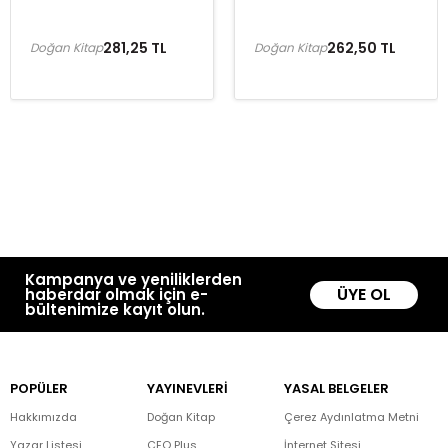
281,25 TL
262,50 TL
Doğan Kitap
Doğan Kitap
Kampanya ve yeniliklerden
ÜYE OL
haberdar olmak için e-
bültenimize kayıt olun.
POPÜLER
YAYINEVLERİ
YASAL BELGELER
Hakkımızda
Doğan Kitap
Çerez Aydınlatma Metni
Yazar Listesi
CEO Plus
İnternet Sitesi