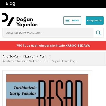
Blog
Kitaplarımız
MENÜ
750 TL ve üzeri alışverişlerinizde
KARGO BEDAVA
Ana Sayfa
Kitaplar
Tarih
Tarihimizde Garip Vakalar - SC - Reşad Ekrem Koçu