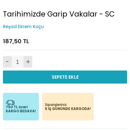
Tarihimizde Garip Vakalar - SC
Reşad Ekrem Koçu
187,50 TL
-
+
SEPETE EKLE
Siparişleriniz
750 TL üzeri
5 İŞ GÜNÜNDE KARGODA!
KARGO BEDAVA!