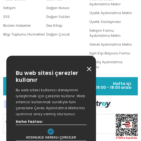
Aydınlatma Metni
İletişim
Doğan Novus
Üyelik Aydınlatma Metni
SSS
Doğan SoLibri
Üyelik Sözleşmesi
Bizden Haberler
Dex Kitap
İletişim Formu
Bilgi Toplumu Hizmetleri
Doğan Çocuk
Aydınlatma Metni
Genel Aydınlatma Metni
İlgili Kişi Başvuru Formu
Çekiliş Aydınlatma
Metni
Bu web sitesi çerezler
kullanır
MÜŞTERİ HİZMETLERİ
Hafta içi:
(0212) 373 77 00
09:00 - 18:00 arası
Bu web sitesi kullanıcı deneyimini
iyileştirmek için çerezler kullanır. Web
sitemizi kullanmak suretiyle tüm
çerezlere Çerez Aydınlatma Metnimiz
uyarınca onay vermiş olursunuz.
SİTEMİZ
256Bit SSL SERTİFİKASI
İLE
Daha fazlası
KORUNMAKTADIR.
KESINLIKLE GEREKLI ÇEREZLER