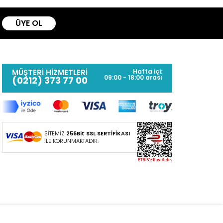
ÜYE OL
MÜŞTERİ HİZMETLERİ
Hafta içi:
09:00 - 18:00 arası
(0212) 373 77 00
SİTEMİZ
256Bit SSL SERTİFİKASI
İLE KORUNMAKTADIR.