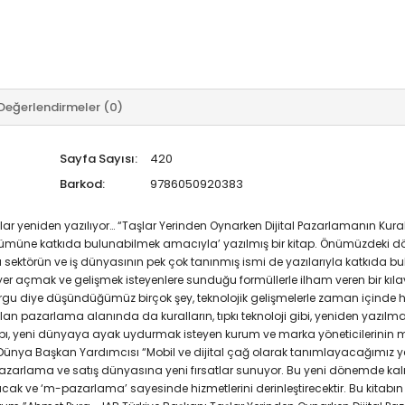
Değerlendirmeler (0)
Sayfa Sayısı:
420
Barkod:
9786050920383
allar yeniden yazılıyor… “Taşlar Yerinden Oynarken Dijital Pazarlamanın Kur
şümüne katkıda bulunabilmek amacıyla’ yazılmış bir kitap. Önümüzdeki dö
ktörün ve iş dünyasının pek çok tanınmış ismi de yazılarıyla katkıda bulun
ine yer açmak ve gelişmek isteyenlere sunduğu formüllerle ilham veren bir 
urgu diye düşündüğümüz birçok şey, teknolojik gelişmelerle zaman içinde 
lan pazarlama alanında da kuralların, tıpkı teknoloji gibi, yeniden yazıl
itabı, yeni dünyaya ayak uydurmak isteyen kurum ve marka yöneticilerinin
mü Dünya Başkan Yardımcısı “Mobil ve dijital çağ olarak tanımlayacağımız y
, pazarlama ve satış dünyasına yeni fırsatlar sunuyor. Bu yeni dönemde kal
k ve ‘m-pazarlama’ sayesinde hizmetlerini derinleştirecektir. Bu kitabın t