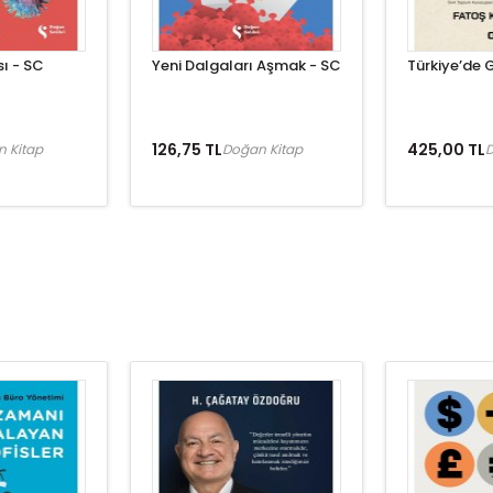
ı - SC
Yeni Dalgaları Aşmak - SC
Türkiye’de
126,75 TL
425,00 TL
 Kitap
Doğan Kitap
D