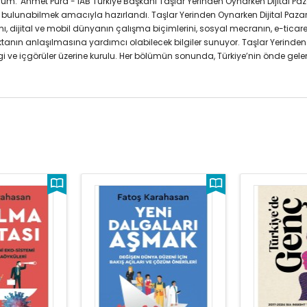
um.”Ahmet Pura - IAB Türkiye Başkanı Taşlar Yerinden Oynarken Dijital Pa
 bulunabilmek amacıyla hazırlandı. Taşlar Yerinden Oynarken Dijital Paza
, dijital ve mobil dünyanın çalışma biçimlerini, sosyal mecranın, e-ticareti
oktanın anlaşılmasına yardımcı olabilecek bilgiler sunuyor. Taşlar Yerinden
gi ve içgörüler üzerine kurulu. Her bölümün sonunda, Türkiye’nin önde gelen 