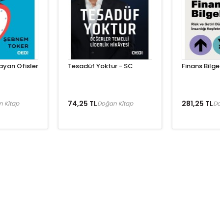
yan Ofisler
Tesadüf Yoktur - SC
Finans Bilge
74,25 TL
281,25 TL
 Kitap
Doğan Kitap
Do