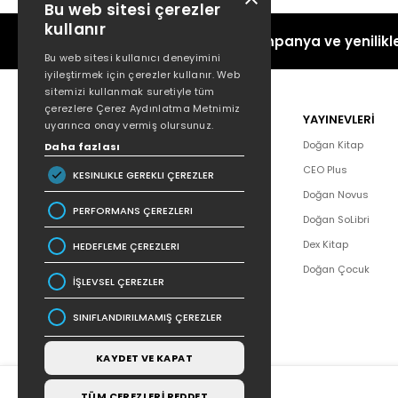
Bu web sitesi çerezler
kullanır
Kampanya ve yenilikle
Bu web sitesi kullanıcı deneyimini
iyileştirmek için çerezler kullanır. Web
sitemizi kullanmak suretiyle tüm
çerezlere Çerez Aydınlatma Metnimiz
POPÜLER
YAYINEVLERİ
uyarınca onay vermiş olursunuz.
Hakkımızda
Doğan Kitap
Daha fazlası
Yazar Listesi
CEO Plus
KESINLIKLE GEREKLI ÇEREZLER
İletişim
Doğan Novus
PERFORMANS ÇEREZLERI
SSS
Doğan SoLibri
Bizden Haberler
Dex Kitap
HEDEFLEME ÇEREZLERI
Bilgi Toplumu Hizmetleri
Doğan Çocuk
İŞLEVSEL ÇEREZLER
SINIFLANDIRILMAMIŞ ÇEREZLER
KAYDET VE KAPAT
TÜM ÇEREZLERİ REDDET