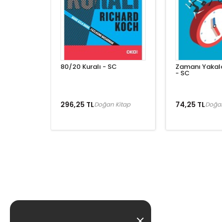
80/20 Kuralı - SC
Zamanı Yakala
- SC
296,25 TL
74,25 TL
Doğan Kitap
Doğan