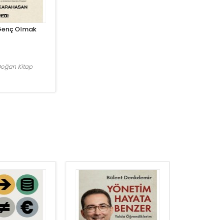
 Genç Olmak
oğan Kitap