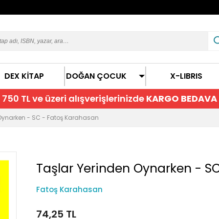
DEX KİTAP
DOĞAN ÇOCUK
X-LIBRIS
750 TL ve üzeri alışverişlerinizde
KARGO BEDAVA
 Oynarken - SC - Fatoş Karahasan
Taşlar Yerinden Oynarken - S
Fatoş Karahasan
74,25 TL