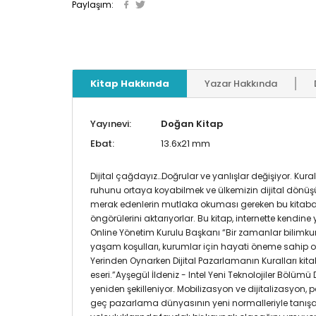
Paylaşım:
Kitap Hakkında
Yazar Hakkında
Yayınevi:
Doğan Kitap
Ebat:
13.6x21 mm
Dijital çağdayız…Doğrular ve yanlışlar değişiyor. Kur
ruhunu ortaya koyabilmek ve ülkemizin dijital dönü
merak edenlerin mutlaka okuması gereken bu kitaba se
öngörülerini aktarıyorlar. Bu kitap, internette kend
Online Yönetim Kurulu Başkanı “Bir zamanlar bilimk
yaşam koşulları, kurumlar için hayati öneme sahip o
Yerinden Oynarken Dijital Pazarlamanın Kuralları k
eseri.”Ayşegül İldeniz - Intel Yeni Teknolojiler Bölü
yeniden şekilleniyor. Mobilizasyon ve dijitalizasyon
geç pazarlama dünyasının yeni normalleriyle tanışaca