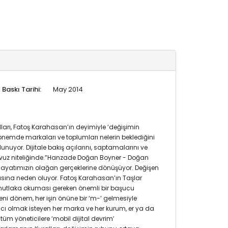
Baskı Tarihi:
May 2014
alları, Fatoş Karahasan’ın deyimiyle ‘değişimin
nemde markaları ve toplumları nelerin beklediğini
uyor. Dijitale bakış açılarını, saptamalarını ve
kılavuz niteliğinde.”Hanzade Doğan Boyner - Doğan
hayatımızın olağan gerçeklerine dönüşüyor. Değişen
masına neden oluyor. Fatoş Karahasan’ın Taşlar
 mutlaka okuması gereken önemli bir başucu
eni dönem, her işin önüne bir ‘m-’ gelmesiyle
ıcı olmak isteyen her marka ve her kurum, er ya da
üm yöneticilere ‘mobil dijital devrim’