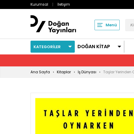
Kurumsal
İletişim
Menü
DOĞAN KİTAP
KATEGORİLER
Ana Sayfa
Kitaplar
İş Dünyası
Taşlar Yerinden