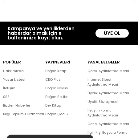
Kampanya ve yeniliklerden
ÜYE OL
haberdar olmak için e-
bültenimize kayıt olun.
POPÜLER
YAYINEVLERİ
YASAL BELGELER
Hakkımızda
Doğan Kitap
Çerez Aydınlatma Metni
Yazar Listesi
CEO Plus
İnternet Sitesi
Aydınlatma Metni
İletişim
Doğan Novus
Üyelik Aydınlatma Metni
SSS
Doğan SoLibri
Üyelik Sözleşmesi
Bizden Haberler
Dex Kitap
İletişim Formu
Bilgi Toplumu Hizmetleri
Doğan Çocuk
Aydınlatma Metni
Genel Aydınlatma Metni
İlgili Kişi Başvuru Formu