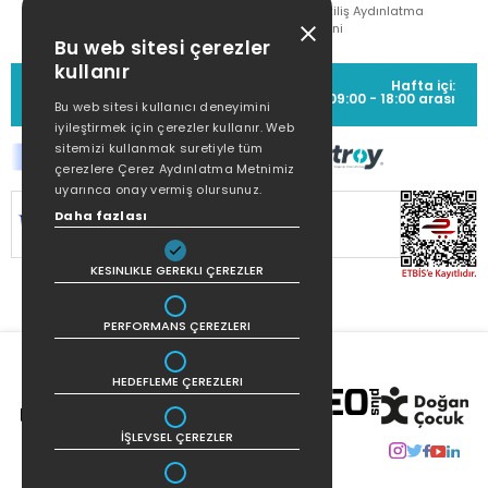
Çekiliş Aydınlatma
Metni
Bu web sitesi çerezler
kullanır
MÜŞTERİ HİZMETLERİ
Hafta içi:
(0212) 373 77 00
09:00 - 18:00 arası
Bu web sitesi kullanıcı deneyimini
iyileştirmek için çerezler kullanır. Web
sitemizi kullanmak suretiyle tüm
çerezlere Çerez Aydınlatma Metnimiz
uyarınca onay vermiş olursunuz.
Daha fazlası
SİTEMİZ
256Bit SSL SERTİFİKASI
İLE
KORUNMAKTADIR.
KESINLIKLE GEREKLI ÇEREZLER
PERFORMANS ÇEREZLERI
HEDEFLEME ÇEREZLERI
İŞLEVSEL ÇEREZLER