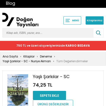
Blog
Kitaplarımız
MENÜ
750 TL ve üzeri alışverişlerinizde
KARGO BEDAVA
Ana Sayfa
Kitaplar
Deneme
Yaşlı Şarkılar - SC - Nuriye Akman
Tüm Değerlendirmeler
Yaşlı Şarkılar - SC
74,25 TL
SEPETE EKLE
ÜRÜNÜ DEĞERLENDİR