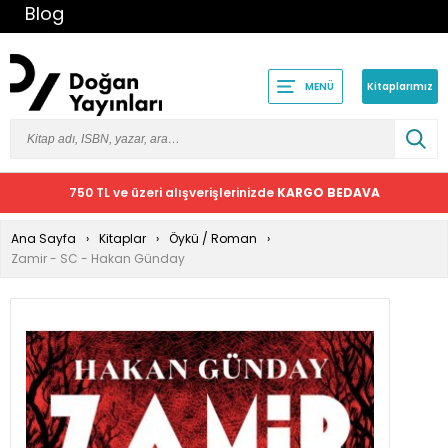
Blog
Kitaplarımız
MENÜ
750 TL ve üzeri alışverişlerinizde
KARGO BEDAVA
Ana Sayfa
Kitaplar
Öykü / Roman
Zamir - SC - Hakan Günday