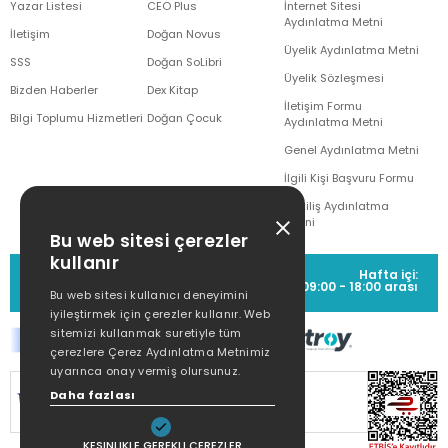
Yazar Listesi
CEO Plus
İnternet Sitesi
Aydınlatma Metni
İletişim
Doğan Novus
Üyelik Aydınlatma Metni
SSS
Doğan SoLibri
Üyelik Sözleşmesi
Bizden Haberler
Dex Kitap
İletişim Formu
Bilgi Toplumu Hizmetleri
Doğan Çocuk
Aydınlatma Metni
Genel Aydınlatma Metni
İlgili Kişi Başvuru Formu
Çekiliş Aydınlatma
Metni
Bu web sitesi çerezler
kullanır
MÜŞTERİ HİZMETLERİ
Hafta içi:
(0212) 373 77 00
09:00 - 18:00 arası
Bu web sitesi kullanıcı deneyimini
iyileştirmek için çerezler kullanır. Web
sitemizi kullanmak suretiyle tüm
çerezlere Çerez Aydınlatma Metnimiz
uyarınca onay vermiş olursunuz.
SİTEMİZ
256Bit SSL SERTİFİKASI
İLE
Daha fazlası
KORUNMAKTADIR.
KESINLIKLE GEREKLI ÇEREZLER