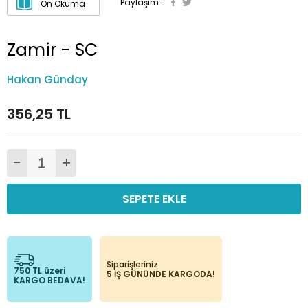
Paylaşım:
Ön Okuma
Zamir - SC
Hakan Günday
356,25 TL
-
+
SEPETE EKLE
Siparişleriniz
750 TL üzeri
5 İŞ GÜNÜNDE KARGODA!
KARGO BEDAVA!