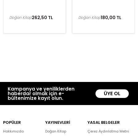
262,50 TL
180,00 TL
Doğan Kitap
Doğan Kitap
Kampanya ve yeniliklerden
ÜYE OL
haberdar olmak için e-
bültenimize kayıt olun.
POPÜLER
YAYINEVLERİ
YASAL BELGELER
Hakkımızda
Doğan Kitap
Çerez Aydınlatma Metni