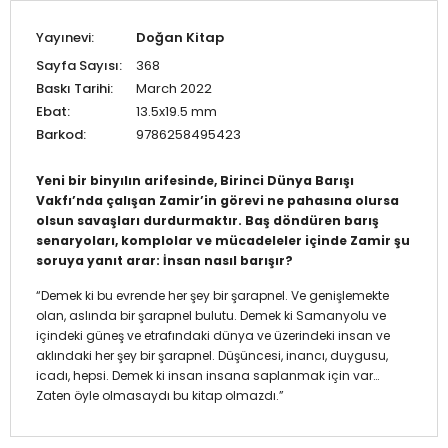
Yayınevi:
Doğan Kitap
Sayfa Sayısı:
368
Baskı Tarihi:
March 2022
Ebat:
13.5x19.5 mm
Barkod:
9786258495423
Yeni bir binyılın arifesinde, Birinci Dünya Barışı
Vakfı’nda çalışan Zamir’in görevi ne pahasına olursa
olsun savaşları durdurmaktır. Baş döndüren barış
senaryoları, komplolar ve mücadeleler içinde Zamir şu
soruya yanıt arar: İnsan nasıl barışır?
“Demek ki bu evrende her şey bir şarapnel. Ve genişlemekte
olan, aslında bir şarapnel bulutu. Demek ki Samanyolu ve
içindeki güneş ve etrafındaki dünya ve üzerindeki insan ve
aklındaki her şey bir şarapnel. Düşüncesi, inancı, duygusu,
icadı, hepsi. Demek ki insan insana saplanmak için var…
Zaten öyle olmasaydı bu kitap olmazdı.”