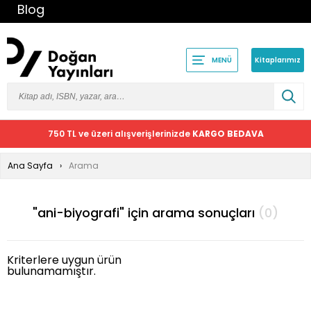
Blog
Kitaplarımız
MENÜ
750 TL ve üzeri alışverişlerinizde
KARGO BEDAVA
Ana Sayfa
Arama
"ani-biyografi" için arama sonuçları
(0)
Kriterlere uygun ürün
bulunamamıştır.