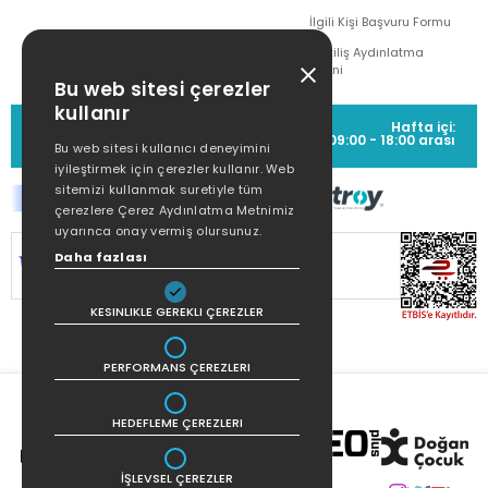
İlgili Kişi Başvuru Formu
Çekiliş Aydınlatma
Metni
Bu web sitesi çerezler
kullanır
MÜŞTERİ HİZMETLERİ
Hafta içi:
(0212) 373 77 00
09:00 - 18:00 arası
Bu web sitesi kullanıcı deneyimini
iyileştirmek için çerezler kullanır. Web
sitemizi kullanmak suretiyle tüm
çerezlere Çerez Aydınlatma Metnimiz
uyarınca onay vermiş olursunuz.
Daha fazlası
SİTEMİZ
256Bit SSL SERTİFİKASI
İLE
KORUNMAKTADIR.
KESINLIKLE GEREKLI ÇEREZLER
PERFORMANS ÇEREZLERI
HEDEFLEME ÇEREZLERI
İŞLEVSEL ÇEREZLER