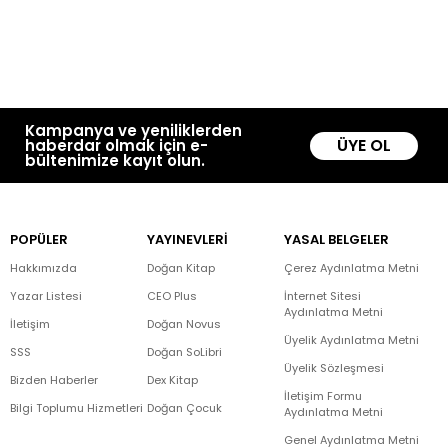
Kampanya ve yeniliklerden
ÜYE OL
haberdar olmak için e-
bültenimize kayıt olun.
POPÜLER
YAYINEVLERİ
YASAL BELGELER
Hakkımızda
Doğan Kitap
Çerez Aydınlatma Metni
Yazar Listesi
CEO Plus
İnternet Sitesi
Aydınlatma Metni
İletişim
Doğan Novus
Üyelik Aydınlatma Metni
SSS
Doğan SoLibri
Üyelik Sözleşmesi
Bizden Haberler
Dex Kitap
İletişim Formu
Bilgi Toplumu Hizmetleri
Doğan Çocuk
Aydınlatma Metni
Genel Aydınlatma Metni