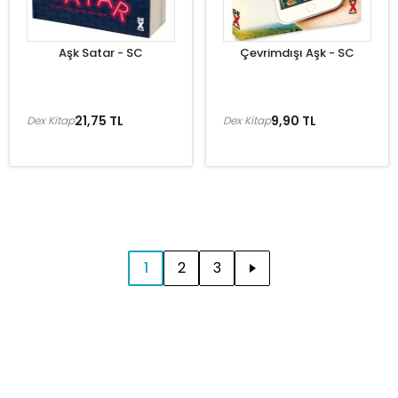
Aşk Satar - SC
Çevrimdışı Aşk - SC
21,75 TL
9,90 TL
Dex Kitap
Dex Kitap
1
2
3