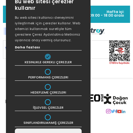
Bu web sitesi çerezler
kullanır
MÜŞTERİ HİZMETLERİ
Hafta içi:
(0212) 373 77 00
09:00 - 18:00 arası
Bu web sitesi kullanıcı deneyimini
iyileştirmek için çerezler kullanır. Web
sitemizi kullanmak suretiyle tüm
çerezlere Çerez Aydınlatma Metnimiz
uyarınca onay vermiş olursunuz.
Daha fazlası
SİTEMİZ
256Bit SSL SERTİFİKASI
İLE
KORUNMAKTADIR.
KESINLIKLE GEREKLI ÇEREZLER
PERFORMANS ÇEREZLERI
HEDEFLEME ÇEREZLERI
İŞLEVSEL ÇEREZLER
SINIFLANDIRILMAMIŞ ÇEREZLER