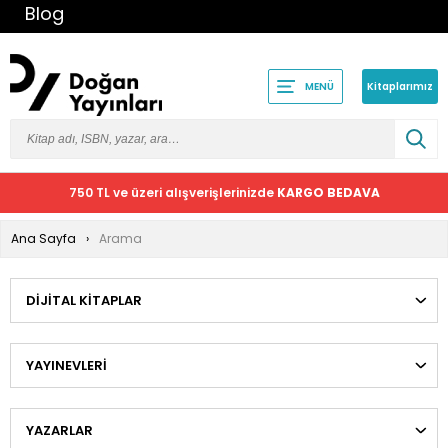
Blog
Kitaplarımız
MENÜ
750 TL ve üzeri alışverişlerinizde
KARGO BEDAVA
Ana Sayfa
Arama
DIJITAL KITAPLAR
YAYINEVLERI
YAZARLAR