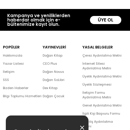
Kampanya ve yeniliklerden
ÜYE OL
haberdar olmak için e-
bültenimize kayıt olun.
POPÜLER
YAYINEVLERİ
YASAL BELGELER
Hakkımızda
Doğan Kitap
Çerez Aydınlatma Metni
Yazar Listesi
CEO Plus
İnternet Sitesi
Aydınlatma Metni
İletişim
Doğan Novus
Üyelik Aydınlatma Metni
SSS
Doğan SoLibri
Üyelik Sözleşmesi
Bizden Haberler
Dex Kitap
İletişim Formu
Bilgi Toplumu Hizmetleri
Doğan Çocuk
Aydınlatma Metni
Genel Aydınlatma Metni
İlgili Kişi Başvuru Formu
Çekiliş Aydınlatma
Metni