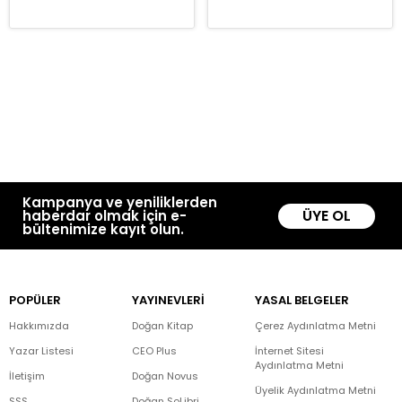
Kampanya ve yeniliklerden
ÜYE OL
haberdar olmak için e-
bültenimize kayıt olun.
POPÜLER
YAYINEVLERİ
YASAL BELGELER
Hakkımızda
Doğan Kitap
Çerez Aydınlatma Metni
Yazar Listesi
CEO Plus
İnternet Sitesi
Aydınlatma Metni
İletişim
Doğan Novus
Üyelik Aydınlatma Metni
SSS
Doğan SoLibri