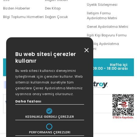
Üyelik Sözleşmesi
Bizden Haberler
Dex Kitap
İletişim Formu
Bilgi Toplumu Hizmetleri
Doğan Çocuk
Aydınlatma Metni
Genel Aydınlatma Metni
İlgili Kişi Başvuru Formu
Çekiliş Aydınlatma
Metni
Bu web sitesi çerezler
kullanır
MÜŞTERİ HİZMETLERİ
Hafta içi:
(0212) 373 77 00
09:00 - 18:00 arası
Bu web sitesi kullanıcı deneyimini
iyileştirmek için çerezler kullanır. Web
sitemizi kullanmak suretiyle tüm
çerezlere Çerez Aydınlatma Metnimiz
uyarınca onay vermiş olursunuz.
Daha fazlası
SİTEMİZ
256Bit SSL SERTİFİKASI
İLE
KORUNMAKTADIR.
KESINLIKLE GEREKLI ÇEREZLER
PERFORMANS ÇEREZLERI