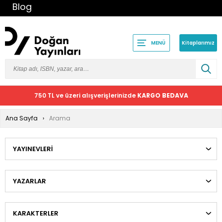
Blog
Kitaplarımız
MENÜ
750 TL ve üzeri alışverişlerinizde
KARGO BEDAVA
Ana Sayfa
Arama
YAYINEVLERI
YAZARLAR
KARAKTERLER