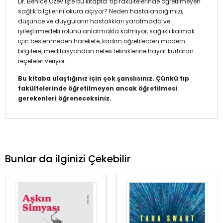
Dr. Behice Özev işte bu kitapta ‘tıp fakültelerinde öğretilmeyen’
sağlık bilgilerini okura açıyor? Neden hastalandığımızı,
düşünce ve duyguların hastalıkları yaratmada ve
iyileştirmedeki rolünü anlatmakla kalmıyor, sağlıklı kalmak
için beslenmeden harekete, kadim öğretilerden modern
bilgilere, meditasyondan nefes tekniklerine hayat kurtaran
reçeteler veriyor.
Bu kitaba ulaştığınız için çok şanslısınız. Çünkü tıp
fakültelerinde öğretilmeyen ancak öğretilmesi
gerekenleri öğreneceksiniz.
Bunlar da ilginizi Çekebilir