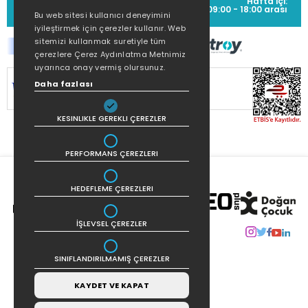
Hafta içi:
(0212) 373 77 00
09:00 - 18:00 arası
Bu web sitesi kullanıcı deneyimini
iyileştirmek için çerezler kullanır. Web
sitemizi kullanmak suretiyle tüm
çerezlere Çerez Aydınlatma Metnimiz
uyarınca onay vermiş olursunuz.
SİTEMİZ
256Bit SSL SERTİFİKASI
İLE
Daha fazlası
KORUNMAKTADIR.
KESINLIKLE GEREKLI ÇEREZLER
PERFORMANS ÇEREZLERI
HEDEFLEME ÇEREZLERI
İŞLEVSEL ÇEREZLER
SINIFLANDIRILMAMIŞ ÇEREZLER
KAYDET VE KAPAT