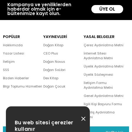
Kampanya ve yeniliklerden
ÜYE OL
haberdar olmak için e-
bültenimize kayıt olun.
POPÜLER
YAYINEVLERİ
YASAL BELGELER
Hakkımızda
Doğan Kitap
Çerez Aydınlatma Metni
Yazar Listesi
CEO Plus
İnternet Sitesi
Aydınlatma Metni
İletişim
Doğan Novus
Üyelik Aydınlatma Metni
SSS
Doğan SoLibri
Üyelik Sözleşmesi
Bizden Haberler
Dex Kitap
İletişim Formu
Bilgi Toplumu Hizmetleri
Doğan Çocuk
Aydınlatma Metni
Genel Aydınlatma Metni
İlgili Kişi Başvuru Formu
Çekiliş Aydınlatma
Metni
Bu web sitesi çerezler
kullanır
MÜŞTERİ HİZMETLERİ