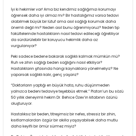
İyi ki hekimler var! Ama biz kendimiz sağlığımızı korumayı
öğrensek daha iyi olmaz mı? Bir hastalığımız varsa tedavi
olabilmek büyük bir lütuf ama asıl sağlığı korumak daha
önemli değil mi? Neden asıl bunu öğrenmiyoruz? Neden tıp
fakültelerinde hastalıkların nasıl tedavi edileceği öğretiliyor
da sürdürülebilir bir koruyucu hekimlik daha az
vurgulanıyor?
Peki sadece bedene bakarak sağlıklı kalmak mümkün mü?
Ruh ve zihin sağlığı beden sağlığını nasıl etkiliyor?
Hastalıkların şifasında hangi kaynaklara yönelmeliyiz? Ne
yaparsak sağlıklı kalır, genç yaşarız?
“Doktorların yaptığı en büyük hata, ruhu düşünmeden
yalnızca bedeni tedaviye teşebbüs etmek.” Platon’un bu sözü
50 yıllık deneyimli hekim Dr. Behice Özev’in kitabının özünü
oluşturuyor.
Hastalıksız bir beden, titreşimsiz bir nefes, stressiz bir zihin,
kısıtlamalardan özgür bir akılla yaşayabilsek daha mutlu
daha keyifli bir ömür sürmez miyiz?