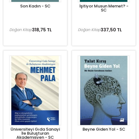
Son Kadın - SC
İşitiyor Musun Memet? -
SC
318,75 TL
337,50 TL
Doğan Kitap
Doğan Kitap
Üniversiteyi Gıda Sanayi
Beyne Giden Yol - SC
İle Buluşturan
Akademisyen - SC