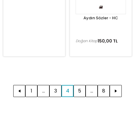
Aydın Sözler - HC
150,00 TL
Doğan Kitap
1
...
3
4
5
...
8