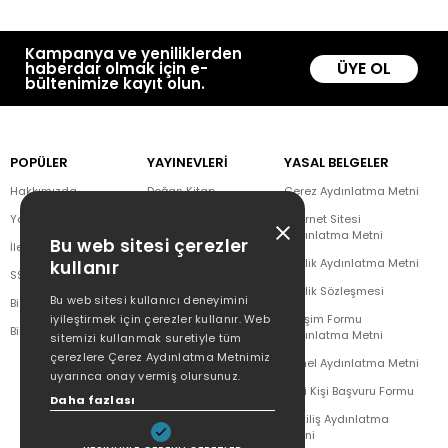
Kampanya ve yeniliklerden
ÜYE OL
haberdar olmak için e-
bültenimize kayıt olun.
POPÜLER
YAYINEVLERİ
YASAL BELGELER
Hakkımızda
Doğan Kitap
Çerez Aydınlatma Metni
Yazar Listesi
CEO Plus
İnternet Sitesi
Aydınlatma Metni
Bu web sitesi çerezler
İletişim
Doğan Novus
Üyelik Aydınlatma Metni
kullanır
SSS
Doğan SoLibri
Üyelik Sözleşmesi
Bu web sitesi kullanıcı deneyimini
Bizden Haberler
Dex Kitap
iyileştirmek için çerezler kullanır. Web
İletişim Formu
Bilgi Toplumu Hizmetleri
Doğan Çocuk
Aydınlatma Metni
sitemizi kullanmak suretiyle tüm
çerezlere Çerez Aydınlatma Metnimiz
Genel Aydınlatma Metni
uyarınca onay vermiş olursunuz.
İlgili Kişi Başvuru Formu
Daha fazlası
Çekiliş Aydınlatma
Metni