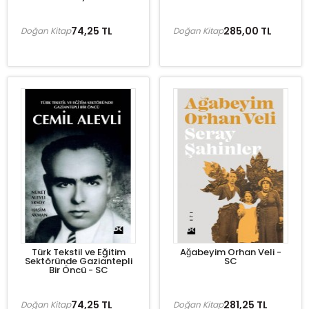
74,25 TL
285,00 TL
Doğan Kitap
Doğan Kitap
Türk Tekstil ve Eğitim
Ağabeyim Orhan Veli -
Sektöründe Gaziantepli
SC
Bir Öncü - SC
74,25 TL
281,25 TL
Doğan Kitap
Doğan Kitap