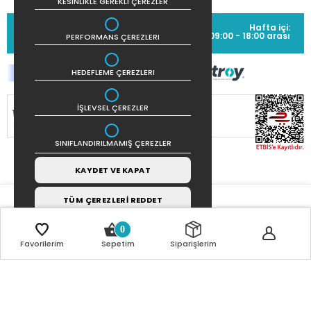
KESINLIKLE GEREKLI ÇEREZLER
MÜŞTERİ HİZMETLERİ
Hafta içi:
(0212) 373 77 00
09:00 - 18:00 arası
PERFORMANS ÇEREZLERI
HEDEFLEME ÇEREZLERI
İŞLEVSEL ÇEREZLER
SİTEMİZ
256Bit SSL SERTİFİKASI
İLE
KORUNMAKTADIR.
SINIFLANDIRILMAMIŞ ÇEREZLER
KAYDET VE KAPAT
TÜM ÇEREZLERİ REDDET
0
Favorilerim
Sepetim
Siparişlerim