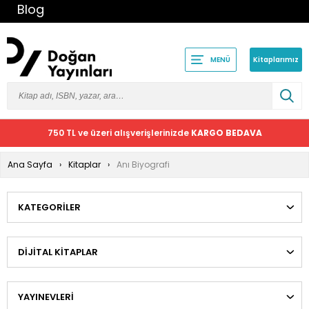
Blog
Kitaplarımız
MENÜ
750 TL ve üzeri alışverişlerinizde
KARGO BEDAVA
Ana Sayfa
Kitaplar
Anı Biyografi
KATEGORILER
DIJITAL KITAPLAR
YAYINEVLERI