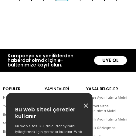
Kampanya ve yeniliklerden
ÜYE OL
haberdar olmak için e-
bültenimize kayıt olun.
POPÜLER
YAYINEVLERİ
YASAL BELGELER
Hakkımızda
Doğan Kitap
Çerez Aydınlatma Metni
Yazar Listesi
CEO Plus
İnternet Sitesi
Bu web sitesi çerezler
Aydınlatma Metni
İletişim
Doğan Novus
kullanır
Üyelik Aydınlatma Metni
SSS
Doğan SoLibri
Bu web sitesi kullanıcı deneyimini
Üyelik Sözleşmesi
Bizden Haberler
Dex Kitap
iyileştirmek için çerezler kullanır. Web