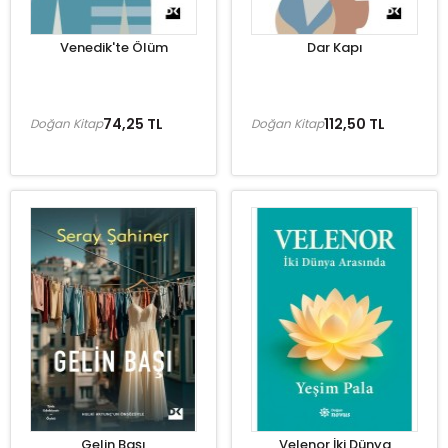
Venedik'te Ölüm
Dar Kapı
74,25 TL
112,50 TL
Doğan Kitap
Doğan Kitap
Gelin Başı
Velenor İki Dünya