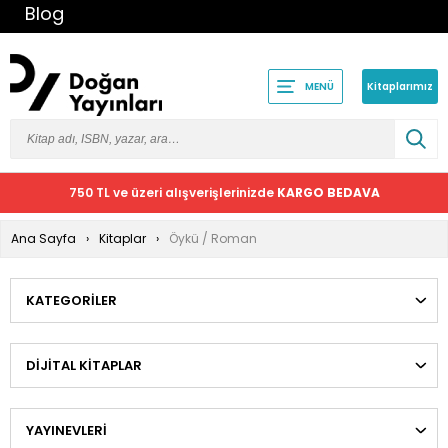
Blog
Kitaplarımız
MENÜ
750 TL ve üzeri alışverişlerinizde
KARGO BEDAVA
Ana Sayfa
Kitaplar
Öykü / Roman
KATEGORILER
DIJITAL KITAPLAR
YAYINEVLERI