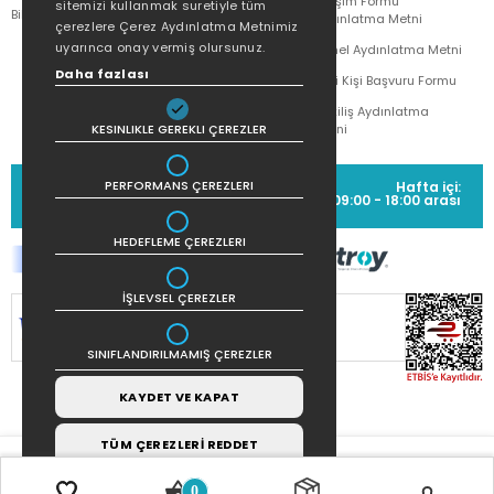
İletişim Formu
sitemizi kullanmak suretiyle tüm
Bilgi Toplumu Hizmetleri
Doğan Çocuk
Aydınlatma Metni
çerezlere Çerez Aydınlatma Metnimiz
uyarınca onay vermiş olursunuz.
Genel Aydınlatma Metni
Daha fazlası
İlgili Kişi Başvuru Formu
Çekiliş Aydınlatma
KESINLIKLE GEREKLI ÇEREZLER
Metni
MÜŞTERİ HİZMETLERİ
PERFORMANS ÇEREZLERI
Hafta içi:
(0212) 373 77 00
09:00 - 18:00 arası
HEDEFLEME ÇEREZLERI
İŞLEVSEL ÇEREZLER
SİTEMİZ
256Bit SSL SERTİFİKASI
İLE
KORUNMAKTADIR.
SINIFLANDIRILMAMIŞ ÇEREZLER
KAYDET VE KAPAT
TÜM ÇEREZLERİ REDDET
0