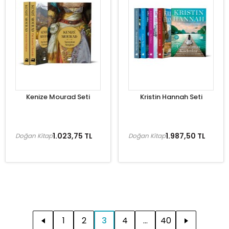
Kenize Mourad Seti
Kristin Hannah Seti
1.023,75 TL
1.987,50 TL
Doğan Kitap
Doğan Kitap
1
2
3
4
...
40