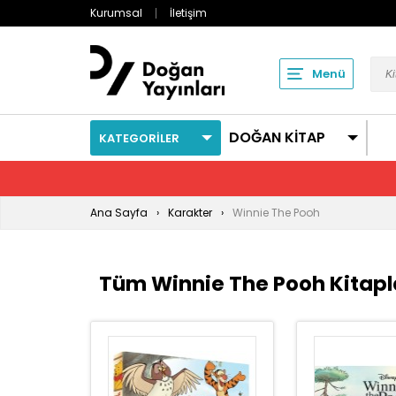
Kurumsal
İletişim
Menü
DOĞAN KİTAP
KATEGORİLER
Ana Sayfa
Karakter
Winnie The Pooh
Tüm Winnie The Pooh Kitapl