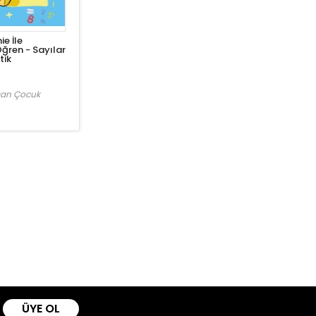
ie İle
ğren - Sayılar
tik
an Çocuk
ÜYE OL