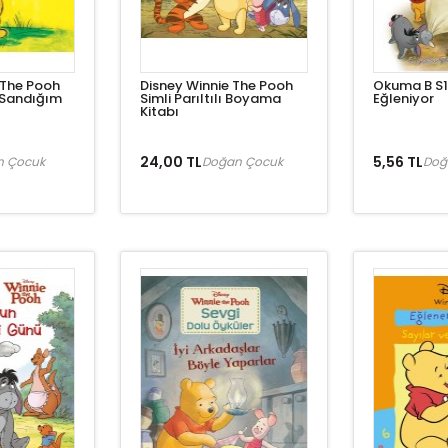
 The Pooh
Disney Winnie The Pooh
Okuma B S1
 Sandığım
Simli Parıltılı Boyama
Eğleniyor
Kitabı
24,00 TL
5,56 TL
n Çocuk
Doğan Çocuk
Doğ