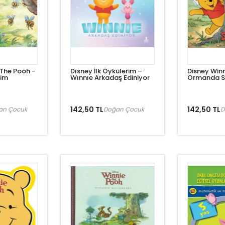
 The Pooh -
Dısney İlk Öykülerim –
Disney Win
rim
Wınnıe Arkadaş Ediniyor
Ormanda 
142,50 TL
142,50 TL
an Çocuk
Doğan Çocuk
D