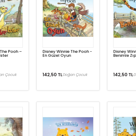
 The Pooh –
Disney Winnie The Pooh -
Disney Win
İster
En Güzel Oyun
Benimle Zı
142,50 TL
142,50 TL
an Çocuk
Doğan Çocuk
D