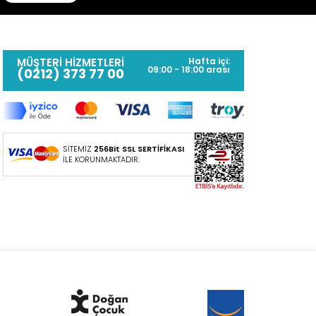
MÜŞTERİ HİZMETLERİ
Hafta içi:
09:00 - 18:00 arası
(0212) 373 77 00
SİTEMİZ
256Bit SSL SERTİFİKASI
İLE KORUNMAKTADIR.