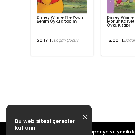
Disney Winnie The Pooh
Disney Winnie
Benim Öykü Kitabım
İyor'un Kasvet
Öykü Kitabı
20,17 TL
15,00 TL
Doğan Çocuk
Doğa
Bu web sitesi çerezler
kullanır
Kampanya ve yenilikle