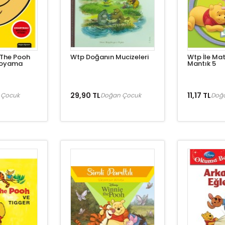
 The Pooh
Wtp Doğanın Mucizeleri
Wtp İle Ma
 Boyama
Mantık 5
29,90 TL
11,17 TL
 Çocuk
Doğan Çocuk
Doğ