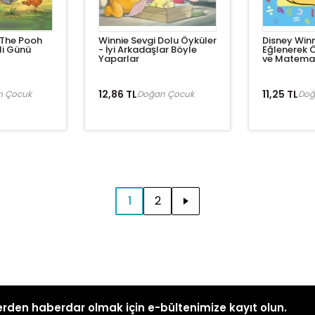
 The Pooh
Winnie Sevgi Dolu Öyküler
Disney Winn
li Günü
- İyi Arkadaşlar Böyle
Eğlenerek Ö
Yaparlar
ve Matema
12,86 TL
11,25 TL
n Çocuk
Doğan Çocuk
Doğ
1
2
rden haberdar olmak için e-bültenimize kayıt olun.