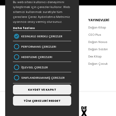
Bu web sitesi kullanıcı deneyimini
iyileştirmek için çerezler kullanır. Web
sitemizi kullanmak suretiyle tüm
çerezlere Çerez Aydınlatma Metnimiz
POPÜLER
YAYINEVLERİ
uyarınca onay vermiş olursunuz.
Hakkımızda
Doğan Kitap
Daha fazlası
Yazar Listesi
CEO Plus
KESINLIKLE GEREKLI ÇEREZLER
İletişim
Doğan Novus
PERFORMANS ÇEREZLERI
SSS
Doğan SoLibri
Bizden Haberler
Dex Kitap
HEDEFLEME ÇEREZLERI
Bilgi Toplumu Hizmetleri
Doğan Çocuk
İŞLEVSEL ÇEREZLER
SINIFLANDIRILMAMIŞ ÇEREZLER
KAYDET VE KAPAT
TÜM ÇEREZLERİ REDDET