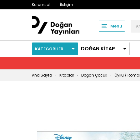
Kurumsal
İletişim
Menü
DOĞAN KİTAP
KATEGORİLER
Ana Sayfa
Kitaplar
Doğan Çocuk
Öykü / Roma