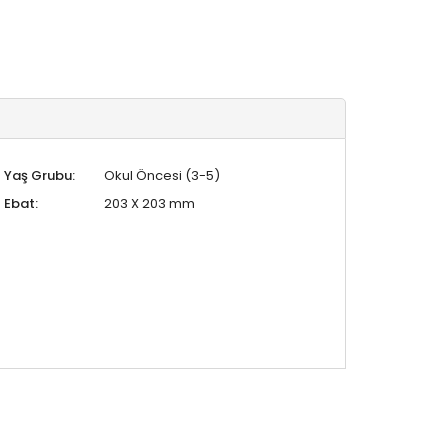
Yaş Grubu:
Okul Öncesi (3-5)
Ebat:
203 X 203 mm