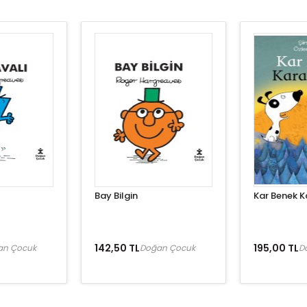
Bay Bilgin
Kar Benek K
142,50 TL
195,00 TL
an Çocuk
Doğan Çocuk
D