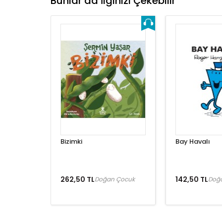
Bunlar da İlginizi Çekebilir
Bizimki
Bay Havalı
262,50 TL
142,50 TL
Doğan Çocuk
Doğ