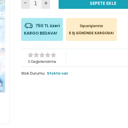
-
+
SEPETE EKLE
750 TL üzeri
Siparişleriniz
KARGO BEDAVA!
5 İŞ GÜNÜNDE KARGODA!
0 Değerlendirme
Stok Durumu:
Stokta var