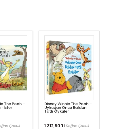
ie The Pooh –
Disney Winnie The Pooh –
r İster
Uykudan Önce Baldan
Tatlı Öyküler
1.312,50 TL
oğan Çocuk
Doğan Çocuk