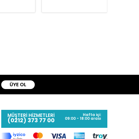
ÜYE OL
MÜŞTERİ HİZMETLERİ
Hafta içi:
09:00 - 18:00 arası
(0212) 373 77 00