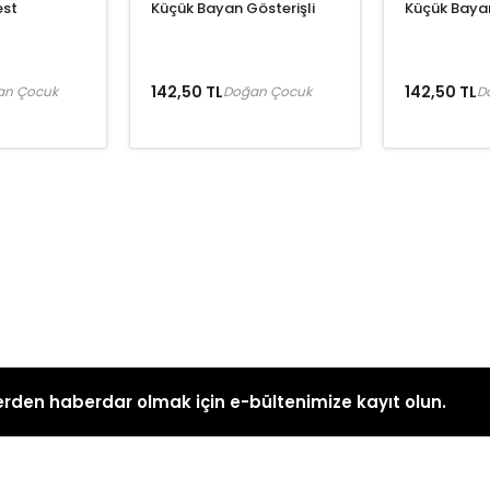
est
Küçük Bayan Gösterişli
Küçük Baya
142,50 TL
142,50 TL
an Çocuk
Doğan Çocuk
D
rden haberdar olmak için e-bültenimize kayıt olun.