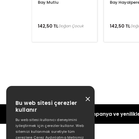
Bay Mutlu
Bay Hayalper
142,50 TL
142,50 TL
Doğan Çocuk
Doğ
Bu web sitesi çerezler
kullanır
Kampanya ve yenilikle
Bu web sitesi kullanıcı deneyimini
iyileştirmek için çerezler kullanır. Web
sitemizi kullanmak suretiyle tüm
çerezlere Çerez Aydınlatma Metnimiz