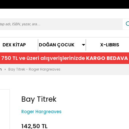
DEX KİTAP
DOĞAN ÇOCUK
X-LIBRIS
750 TL ve üzeri alışverişlerinizde
KARGO BEDAVA
n
Bay Titrek - Roger Hargreaves
Bay Titrek
Roger Hargreaves
142,50 TL