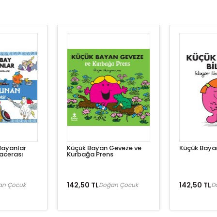
Bayanlar
Küçük Bayan Geveze ve
Küçük Bayan
acerası
Kurbağa Prens
142,50 TL
142,50 TL
an Çocuk
Doğan Çocuk
D