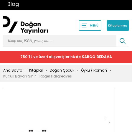
Blog
Kitaplarımız
MENÜ
750 TL ve üzeri alışverişlerinizde
KARGO BEDAVA
Ana Sayfa
Kitaplar
Doğan Çocuk
Öykü / Roman
Küçük Bayan Sihir - Roger Hargreaves