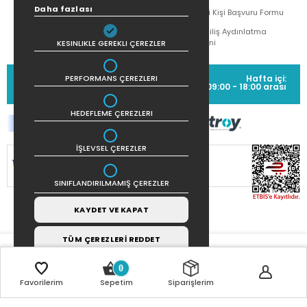
Daha fazlası
İlgili Kişi Başvuru Formu
Çekiliş Aydınlatma
Metni
KESINLIKLE GEREKLI ÇEREZLER
MÜŞTERİ HİZMETLERİ
Hafta içi:
PERFORMANS ÇEREZLERI
(0212) 373 77 00
09:00 - 18:00 arası
HEDEFLEME ÇEREZLERI
İŞLEVSEL ÇEREZLER
SİTEMİZ
256Bit SSL SERTİFİKASI
İLE
KORUNMAKTADIR.
SINIFLANDIRILMAMIŞ ÇEREZLER
KAYDET VE KAPAT
TÜM ÇEREZLERİ REDDET
0
Favorilerim
Sepetim
Siparişlerim