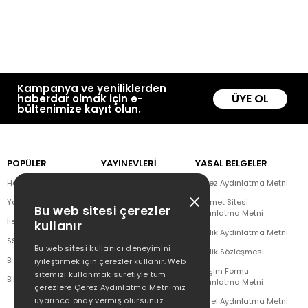
Kampanya ve yeniliklerden
ÜYE OL
haberdar olmak için e-
bültenimize kayıt olun.
POPÜLER
YAYINEVLERİ
YASAL BELGELER
Hakkımızda
Doğan Kitap
Çerez Aydınlatma Metni
Yazar Listesi
CEO Plus
İnternet Sitesi
Bu web sitesi çerezler
Aydınlatma Metni
İletişim
Doğan Novus
kullanır
Üyelik Aydınlatma Metni
SSS
Doğan SoLibri
Bu web sitesi kullanıcı deneyimini
Üyelik Sözleşmesi
Bizden Haberler
Dex Kitap
iyileştirmek için çerezler kullanır. Web
İletişim Formu
sitemizi kullanmak suretiyle tüm
Bilgi Toplumu Hizmetleri
Doğan Çocuk
Aydınlatma Metni
çerezlere Çerez Aydınlatma Metnimiz
uyarınca onay vermiş olursunuz.
Genel Aydınlatma Metni