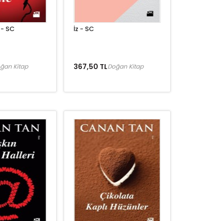
 - SC
İz - SC
367,50 TL
ğan Kitap
Doğan Kitap