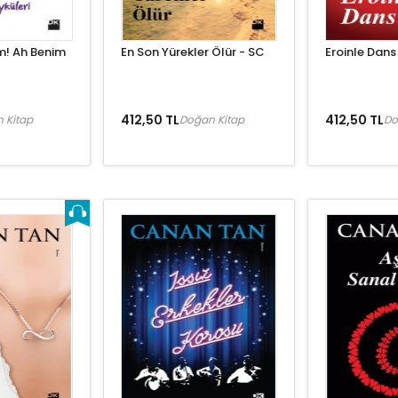
m! Ah Benim
En Son Yürekler Ölür - SC
Eroinle Dans
412,50 TL
412,50 TL
 Kitap
Doğan Kitap
Do