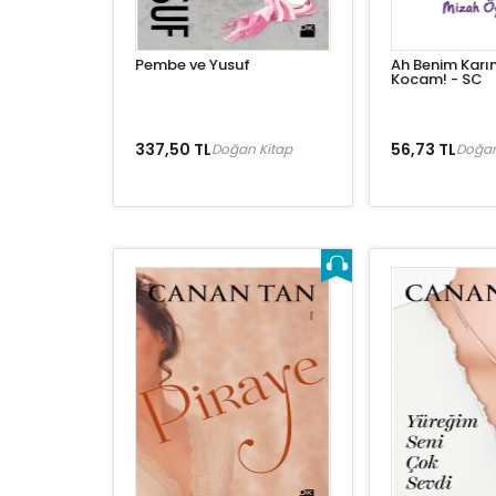
Pembe ve Yusuf
Ah Benim Karı
Kocam! - SC
337,50 TL
56,73 TL
Doğan Kitap
Doğan