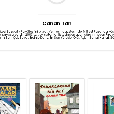
Canan Tan
Eczacılık Fakültesi’ni bitirdi. Yeni Asır gazetesinde, Milliyet Pazar’da kö
naryosu vardır. 2003’te, çok satanlar listesinden uzun süre inmeyen Piray
im Seni Çok Sevdi, Eroinle Dans, En Son Yürekler Ölür, Aşkın Sanal Halleri, Söy