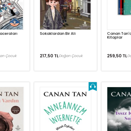
aceraları
Sokaklardan Bir Ali
Canan Tan'd
Kitaplar
217,50 TL
259,50 TL
an Çocuk
Doğan Çocuk
D