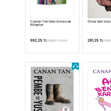
Canan Tan'dan Sımsıcak
Önce Sen Vard
Kitaplar
992,25 TL
281,25 TL
Doğan Çocuk
Doğa