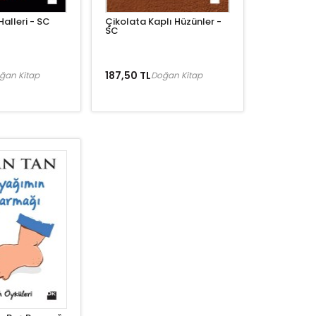
Halleri - SC
Çikolata Kaplı Hüzünler -
SC
187,50 TL
ğan Kitap
Doğan Kitap