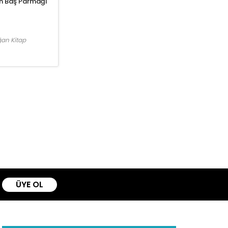
n Baş Parmağı
an Kitap
ÜYE OL