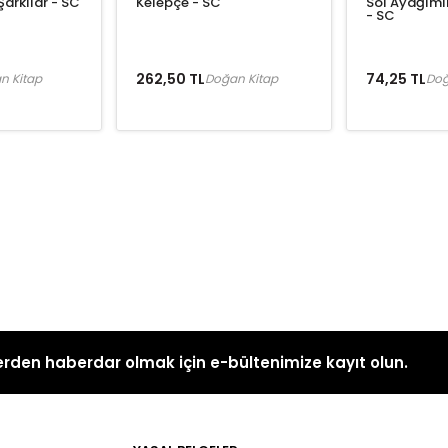
arkılar - SC
Kelepçe - SC
Sol Ayağımı
- SC
262,50 TL
74,25 TL
n Kitap
Doğan Kitap
Doğ
rden haberdar olmak için e-bültenimize kayıt olun.