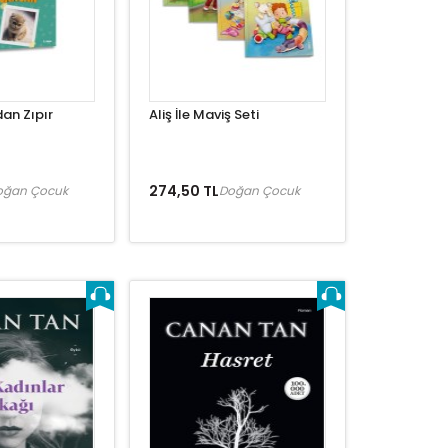
an Zıpır
Aliş İle Maviş Seti
274,50 TL
oğan Çocuk
Doğan Çocuk