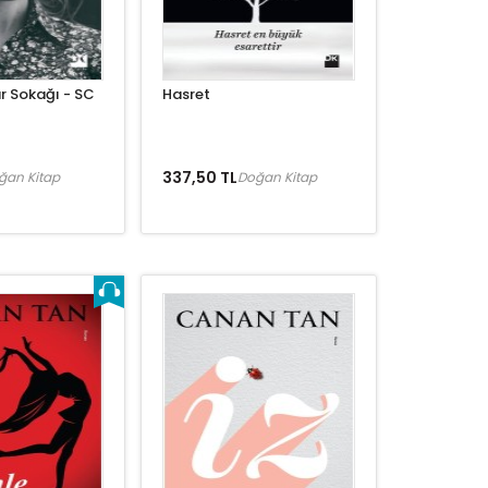
ar Sokağı - SC
Hasret
337,50 TL
ğan Kitap
Doğan Kitap