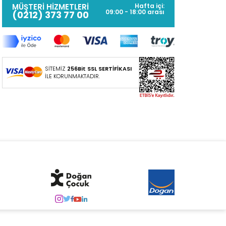
MÜŞTERİ HİZMETLERİ
Hafta içi:
09:00 - 18:00 arası
(0212) 373 77 00
SİTEMİZ
256Bit SSL SERTİFİKASI
İLE KORUNMAKTADIR.