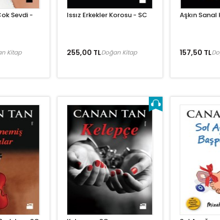
ok Sevdi -
Issız Erkekler Korosu - SC
Aşkın Sanal 
255,00 TL
157,50 TL
n Kitap
Doğan Kitap
Do