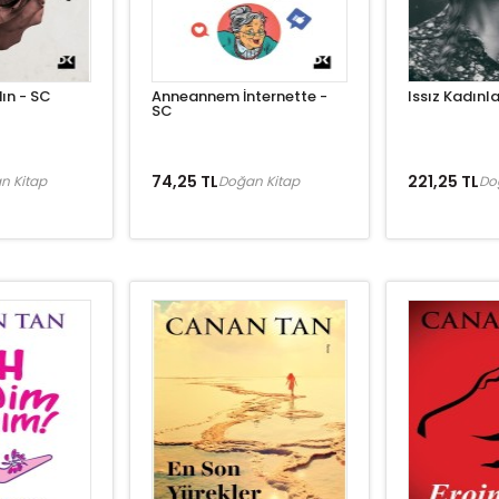
ın - SC
Anneannem İnternette -
Issız Kadınl
SC
74,25 TL
221,25 TL
n Kitap
Doğan Kitap
Do