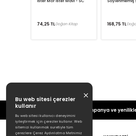
İster Mor İster Mavi - SC
Söylenmemiş Ş
74,25 TL
168,75 TL
Doğan Kitap
Doğa
Bu web sitesi çerezler
kullanır
Kampanya ve yenilikle
Bu web sitesi kullanıcı deneyimini
iyileştirmek için çerezler kullanır. Web
sitemizi kullanmak suretiyle tüm
çerezlere Çerez Aydınlatma Metnimiz