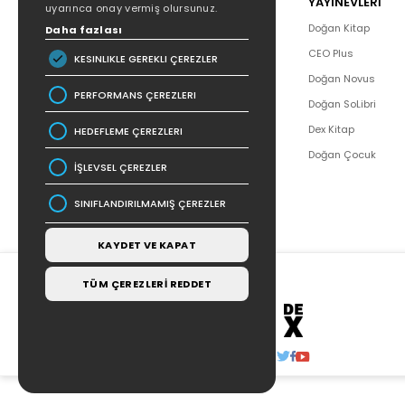
POPÜLER
YAYINEVLERİ
uyarınca onay vermiş olursunuz.
Hakkımızda
Doğan Kitap
Daha fazlası
Yazar Listesi
CEO Plus
KESINLIKLE GEREKLI ÇEREZLER
İletişim
Doğan Novus
PERFORMANS ÇEREZLERI
SSS
Doğan SoLibri
Bizden Haberler
Dex Kitap
HEDEFLEME ÇEREZLERI
Bilgi Toplumu Hizmetleri
Doğan Çocuk
İŞLEVSEL ÇEREZLER
SINIFLANDIRILMAMIŞ ÇEREZLER
KAYDET VE KAPAT
TÜM ÇEREZLERİ REDDET