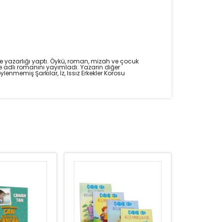
şe yazarlığı yaptı. Öykü, roman, mizah ve çocuk
e adlı romanını yayımladı. Yazarın diğer
lenmemiş Şarkılar, İz, Issız Erkekler Korosu