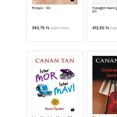
Piraye - SC
Yüreğim Seni Ç
SC
393,75 TL
412,50 TL
Doğan Kitap
Doğa