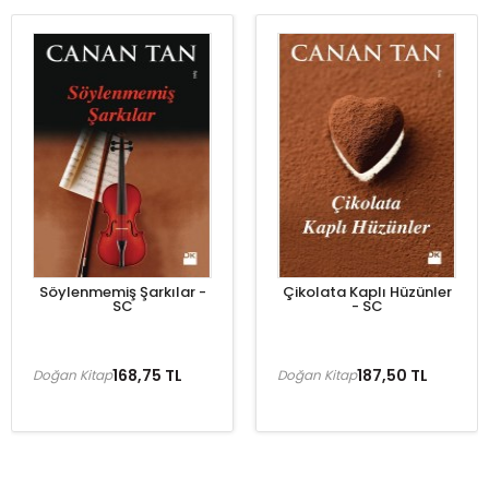
Söylenmemiş Şarkılar -
Çikolata Kaplı Hüzünler
SC
- SC
168,75 TL
187,50 TL
Doğan Kitap
Doğan Kitap