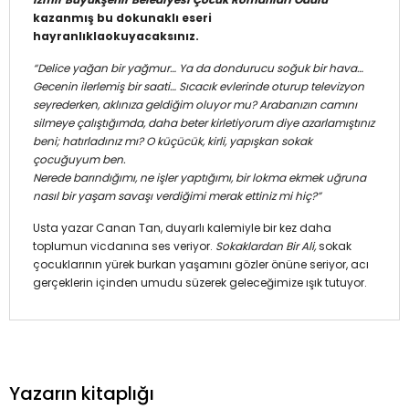
kazanmış bu dokunaklı eseri
hayranlıklaokuyacaksınız.
“Delice yağan bir yağmur… Ya da dondurucu soğuk bir hava…
Gecenin ilerlemiş bir saati… Sıcacık evlerinde oturup televizyon
seyrederken, aklınıza geldiğim oluyor mu? Arabanızın camını
silmeye çalıştığımda, daha beter kirletiyorum diye azarlamıştınız
beni; hatırladınız mı? O küçücük, kirli, yapışkan sokak
çocuğuyum ben.
Nerede barındığımı, ne işler yaptığımı, bir lokma ekmek uğruna
nasıl bir yaşam savaşı verdiğimi merak ettiniz mi hiç?”
Usta yazar Canan Tan, duyarlı kalemiyle bir kez daha
toplumun vicdanına ses veriyor.
Sokaklardan Bir Ali,
sokak
çocuklarının yürek burkan yaşamını gözler önüne seriyor, acı
gerçeklerin içinden umudu süzerek geleceğimize ışık tutuyor.
Yazarın kitaplığı