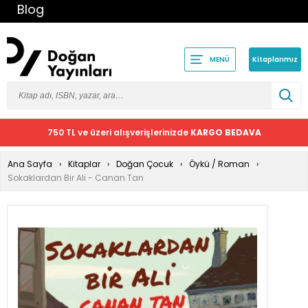
Blog
Kitaplarımız
MENÜ
750 TL ve üzeri alışverişlerinizde
KARGO BEDAVA
Ana Sayfa
Kitaplar
Doğan Çocuk
Öykü / Roman
Sokaklardan Bir Ali - Canan Tan