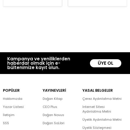
Kampanya ve yeniliklerden
ÜYE OL
haberdar olmak için e-
bültenimize kayıt olun.
POPÜLER
YAYINEVLERİ
YASAL BELGELER
Hakkımızda
Doğan Kitap
Çerez Aydınlatma Metni
Yazar Listesi
CEO Plus
İnternet Sitesi
Aydınlatma Metni
İletişim
Doğan Novus
Üyelik Aydınlatma Metni
SSS
Doğan SoLibri
Üyelik Sözleşmesi