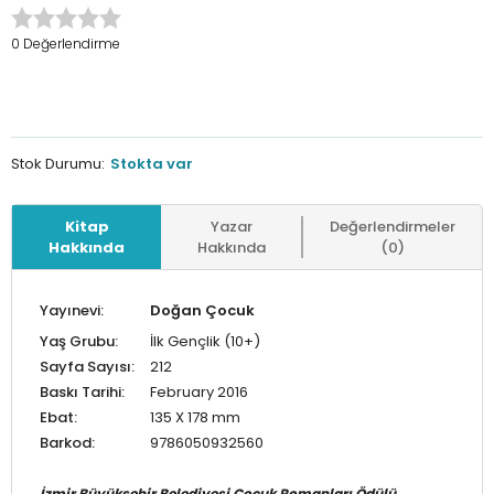
0 Değerlendirme
Stok Durumu:
Stokta var
Kitap
Yazar
Değerlendirmeler
Hakkında
Hakkında
(0)
Yayınevi:
Doğan Çocuk
Yaş Grubu:
İlk Gençlik (10+)
Sayfa Sayısı:
212
Baskı Tarihi:
February 2016
Ebat:
135 X 178 mm
Barkod:
9786050932560
İzmir Büyükşehir Belediyesi Çocuk Romanları Ödülü