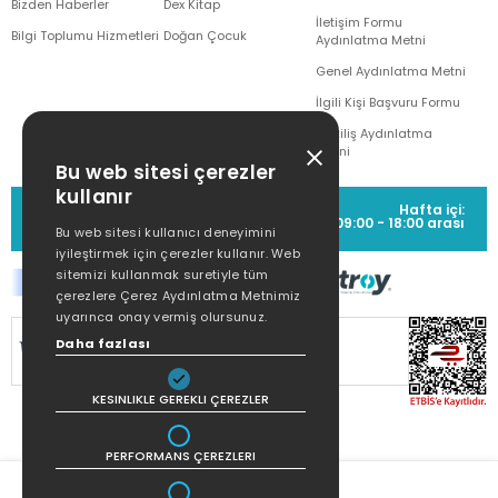
Bizden Haberler
Dex Kitap
İletişim Formu
Bilgi Toplumu Hizmetleri
Doğan Çocuk
Aydınlatma Metni
Genel Aydınlatma Metni
İlgili Kişi Başvuru Formu
Çekiliş Aydınlatma
Metni
Bu web sitesi çerezler
kullanır
MÜŞTERİ HİZMETLERİ
Hafta içi:
(0212) 373 77 00
09:00 - 18:00 arası
Bu web sitesi kullanıcı deneyimini
iyileştirmek için çerezler kullanır. Web
sitemizi kullanmak suretiyle tüm
çerezlere Çerez Aydınlatma Metnimiz
uyarınca onay vermiş olursunuz.
SİTEMİZ
256Bit SSL SERTİFİKASI
İLE
Daha fazlası
KORUNMAKTADIR.
KESINLIKLE GEREKLI ÇEREZLER
PERFORMANS ÇEREZLERI