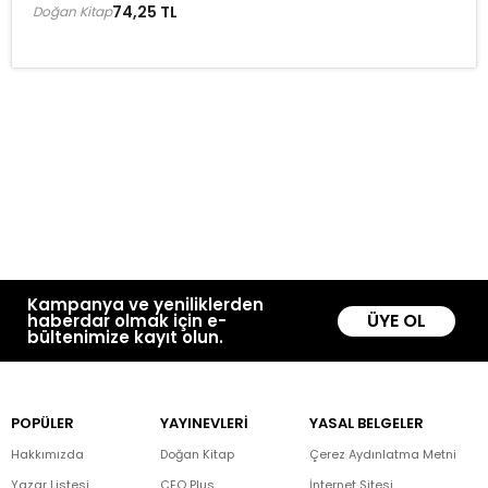
74,25 TL
Doğan Kitap
Kampanya ve yeniliklerden
ÜYE OL
haberdar olmak için e-
bültenimize kayıt olun.
POPÜLER
YAYINEVLERİ
YASAL BELGELER
Hakkımızda
Doğan Kitap
Çerez Aydınlatma Metni
Yazar Listesi
CEO Plus
İnternet Sitesi