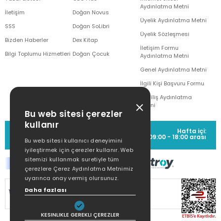
Aydınlatma Metni
İletişim
Doğan Novus
Üyelik Aydınlatma Metni
SSS
Doğan SoLibri
Üyelik Sözleşmesi
Bizden Haberler
Dex Kitap
İletişim Formu
Bilgi Toplumu Hizmetleri
Doğan Çocuk
Aydınlatma Metni
Genel Aydınlatma Metni
İlgili Kişi Başvuru Formu
Çekiliş Aydınlatma
Metni
Bu web sitesi çerezler
kullanır
MÜŞTERİ HİZMETLERİ
Hafta içi:
(0212) 373 77 00
09:00 - 18:00 arası
Bu web sitesi kullanıcı deneyimini
iyileştirmek için çerezler kullanır. Web
sitemizi kullanmak suretiyle tüm
çerezlere Çerez Aydınlatma Metnimiz
uyarınca onay vermiş olursunuz.
Daha fazlası
SİTEMİZ
256Bit SSL SERTİFİKASI
İLE
KORUNMAKTADIR.
KESINLIKLE GEREKLI ÇEREZLER