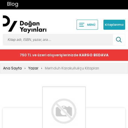
Blog
Kitaplarımız
MENÜ
750 TL ve üzeri alışverişlerinizde
KARGO BEDAVA
Ana Sayfa
Yazar
Memduh Karakullukçu Kitapları