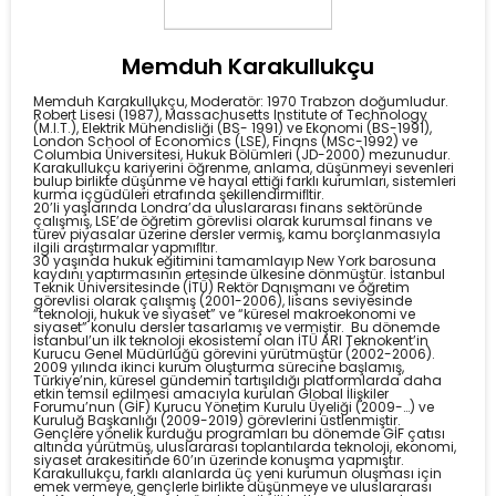
Memduh Karakullukçu
Memduh Karakullukçu, Moderatör: 1970 Trabzon doğumludur.
Robert Lisesi (1987), Massachusetts Institute of Technology
(M.I.T.), Elektrik Mühendisliği (BS- 1991) ve Ekonomi (BS-1991),
London School of Economics (LSE), Finans (MSc-1992) ve
Columbia Üniversitesi, Hukuk Bölümleri (JD-2000) mezunudur.
Karakullukçu kariyerini öğrenme, anlama, düşünmeyi sevenleri
bulup birlikte düşünme ve hayal ettiği farklı kurumları, sistemleri
kurma içgüdüleri etrafında şekillendirmiﬂtir.
20’li yaşlarında Londra’da uluslararası finans sektöründe
çalışmış, LSE’de öğretim görevlisi olarak kurumsal finans ve
türev piyasalar üzerine dersler vermiş, kamu borçlanmasıyla
ilgili araştırmalar yapmıﬂtır.
30 yaşında hukuk eğitimini tamamlayıp New York barosuna
kaydını yaptırmasının ertesinde ülkesine dönmüştür. İstanbul
Teknik Üniversitesinde (İTÜ) Rektör Danışmanı ve öğretim
görevlisi olarak çalışmış (2001-2006), lisans seviyesinde
“teknoloji, hukuk ve siyaset” ve “küresel makroekonomi ve
siyaset” konulu dersler tasarlamış ve vermiştir. Bu dönemde
İstanbul’un ilk teknoloji ekosistemi olan İTÜ ARI Teknokent’in
Kurucu Genel Müdürlüğü görevini yürütmüştür (2002-2006).
2009 yılında ikinci kurum oluşturma sürecine başlamış,
Türkiye’nin, küresel gündemin tartışıldığı platformlarda daha
etkin temsil edilmesi amacıyla kurulan Global İlişkiler
Forumu’nun (GİF) Kurucu Yönetim Kurulu Üyeliği (2009-…) ve
Kuruluğ Başkanlığı (2009-2019) görevlerini üstlenmiştir.
Gençlere yönelik kurduğu programları bu dönemde GİF çatısı
altında yürütmüş, uluslararası toplantılarda teknoloji, ekonomi,
siyaset arakesitinde 60’ın üzerinde konuşma yapmıştır.
Karakullukçu, farklı alanlarda üç yeni kurumun oluşması için
emek vermeye, gençlerle birlikte düşünmeye ve uluslararası