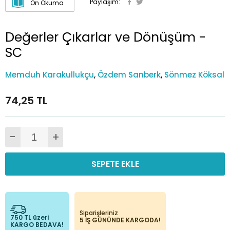
Paylaşım:
Ön Okuma
Değerler Çıkarlar ve Dönüşüm -
SC
Memduh Karakullukçu
,
Özdem Sanberk
,
Sönmez Köksal
74,25 TL
-
+
SEPETE EKLE
Siparişleriniz
750 TL üzeri
5 İŞ GÜNÜNDE KARGODA!
KARGO BEDAVA!