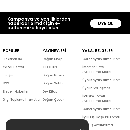
Kampanya ve yeniliklerden
ÜYE OL
haberdar olmak için e-
bültenimize kayıt olun.
POPÜLER
YAYINEVLERİ
YASAL BELGELER
Hakkımızda
Doğan Kitap
Çerez Aydınlatma Metni
Yazar Listesi
CEO Plus
İnternet Sitesi
Aydınlatma Metni
İletişim
Doğan Novus
Üyelik Aydınlatma Metni
SSS
Doğan SoLibri
Üyelik Sözleşmesi
Bizden Haberler
Dex Kitap
İletişim Formu
Bilgi Toplumu Hizmetleri
Doğan Çocuk
Aydınlatma Metni
Genel Aydınlatma Metni
İlgili Kişi Başvuru Formu
Çekiliş Aydınlatma
Metni