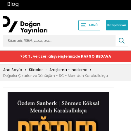
Blog
Kitaplarımız
MENÜ
750 TL ve üzeri alışverişlerinizde
KARGO BEDAVA
Ana Sayfa
Kitaplar
Araştırma - İnceleme
Değerler Çıkarlar ve Dönüşüm - SC - Memduh Karakullukçu