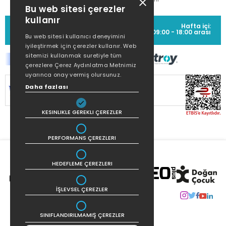
Bu web sitesi çerezler
kullanır
MÜŞTERİ HİZMETLERİ
Hafta içi:
(0212) 373 77 00
09:00 - 18:00 arası
Bu web sitesi kullanıcı deneyimini
iyileştirmek için çerezler kullanır. Web
sitemizi kullanmak suretiyle tüm
çerezlere Çerez Aydınlatma Metnimiz
uyarınca onay vermiş olursunuz.
SİTEMİZ
256Bit SSL SERTİFİKASI
İLE
Daha fazlası
KORUNMAKTADIR.
KESINLIKLE GEREKLI ÇEREZLER
PERFORMANS ÇEREZLERI
HEDEFLEME ÇEREZLERI
İŞLEVSEL ÇEREZLER
SINIFLANDIRILMAMIŞ ÇEREZLER