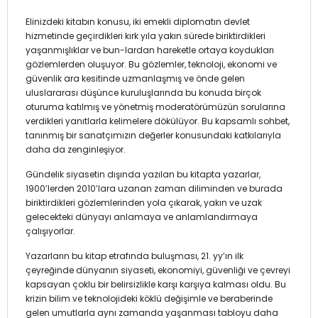
Elinizdeki kitabın konusu, iki emekli diplomatın devlet
hizmetinde geçirdikleri kırk yıla yakın sürede biriktirdikleri
yaşanmışlıklar ve bun-lardan hareketle ortaya koydukları
gözlemlerden oluşuyor. Bu gözlemler, teknoloji, ekonomi ve
güvenlik ara kesitinde uzmanlaşmış ve önde gelen
uluslararası düşünce kuruluşlarında bu konuda birçok
oturuma katılmış ve yönetmiş moderatörümüzün sorularına
verdikleri yanıtlarla kelimelere dökülüyor. Bu kapsamlı sohbet,
tanınmış bir sanatçımızın değerler konusundaki katkılarıyla
daha da zenginleşiyor.
Gündelik siyasetin dışında yazılan bu kitapta yazarlar,
1900’lerden 2010’lara uzanan zaman diliminden ve burada
biriktirdikleri gözlemlerinden yola çıkarak, yakın ve uzak
gelecekteki dünyayı anlamaya ve anlamlandırmaya
çalışıyorlar.
Yazarların bu kitap etrafında buluşması, 21. yy’ın ilk
çeyreğinde dünyanın siyaseti, ekonomiyi, güvenliği ve çevreyi
kapsayan çoklu bir belirsizlikle karşı karşıya kalması oldu. Bu
krizin bilim ve teknolojideki köklü değişimle ve beraberinde
gelen umutlarla aynı zamanda yaşanması tabloyu daha