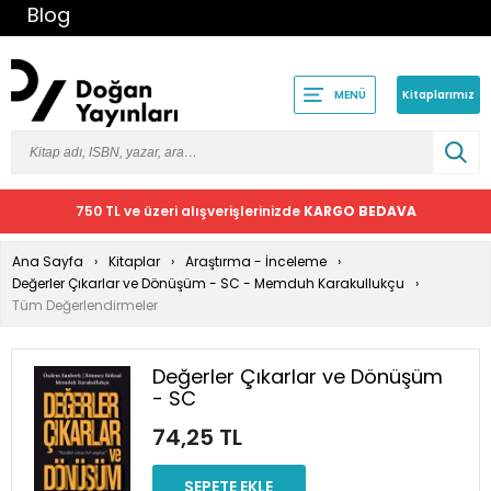
Blog
Kitaplarımız
MENÜ
750 TL ve üzeri alışverişlerinizde
KARGO BEDAVA
Ana Sayfa
Kitaplar
Araştırma - İnceleme
Değerler Çıkarlar ve Dönüşüm - SC - Memduh Karakullukçu
Tüm Değerlendirmeler
Değerler Çıkarlar ve Dönüşüm
- SC
74,25 TL
SEPETE EKLE