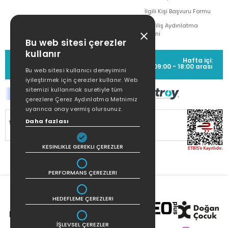
İlgili Kişi Başvuru Formu
Çekiliş Aydınlatma
Metni
Bu web sitesi çerezler
kullanır
MÜŞTERİ HİZMETLERİ
Hafta içi:
(0212) 373 77 00
09:00 - 18:00 arası
Bu web sitesi kullanıcı deneyimini
iyileştirmek için çerezler kullanır. Web
sitemizi kullanmak suretiyle tüm
çerezlere Çerez Aydınlatma Metnimiz
uyarınca onay vermiş olursunuz.
Daha fazlası
SİTEMİZ
256Bit SSL SERTİFİKASI
İLE
KORUNMAKTADIR.
KESINLIKLE GEREKLI ÇEREZLER
PERFORMANS ÇEREZLERI
HEDEFLEME ÇEREZLERI
İŞLEVSEL ÇEREZLER