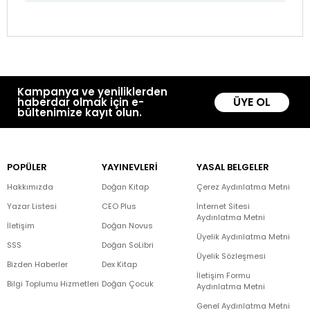
Kampanya ve yeniliklerden
ÜYE OL
haberdar olmak için e-
bültenimize kayıt olun.
POPÜLER
YAYINEVLERİ
YASAL BELGELER
Hakkımızda
Doğan Kitap
Çerez Aydınlatma Metni
Yazar Listesi
CEO Plus
İnternet Sitesi
Aydınlatma Metni
İletişim
Doğan Novus
Üyelik Aydınlatma Metni
SSS
Doğan SoLibri
Üyelik Sözleşmesi
Bizden Haberler
Dex Kitap
İletişim Formu
Bilgi Toplumu Hizmetleri
Doğan Çocuk
Aydınlatma Metni
Genel Aydınlatma Metni