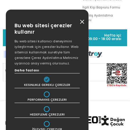
İlgili Kişi Başvuru Formu
Çekiliş Aydınlatma
Metni
Bu web sitesi çerezler
kullanır
MÜŞTERİ HİZMETLERİ
Hafta içi:
(0212) 373 77 00
09:00 - 18:00 arası
Bu web sitesi kullanıcı deneyimini
iyileştirmek için çerezler kullanır. Web
sitemizi kullanmak suretiyle tüm
çerezlere Çerez Aydınlatma Metnimiz
uyarınca onay vermiş olursunuz.
SİTEMİZ
256Bit SSL SERTİFİKASI
İLE
Daha fazlası
KORUNMAKTADIR.
KESINLIKLE GEREKLI ÇEREZLER
PERFORMANS ÇEREZLERI
HEDEFLEME ÇEREZLERI
İŞLEVSEL ÇEREZLER