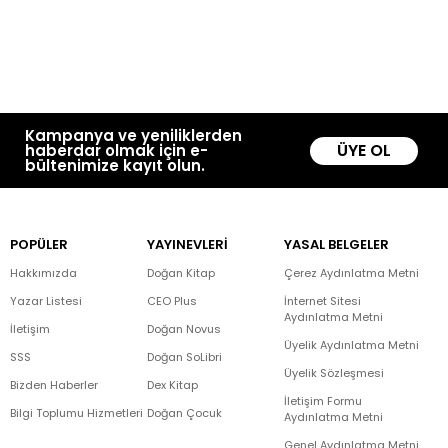
Kampanya ve yeniliklerden
ÜYE OL
haberdar olmak için e-
bültenimize kayıt olun.
POPÜLER
YAYINEVLERİ
YASAL BELGELER
Hakkımızda
Doğan Kitap
Çerez Aydınlatma Metni
Yazar Listesi
CEO Plus
İnternet Sitesi
Aydınlatma Metni
İletişim
Doğan Novus
Üyelik Aydınlatma Metni
SSS
Doğan SoLibri
Üyelik Sözleşmesi
Bizden Haberler
Dex Kitap
İletişim Formu
Bilgi Toplumu Hizmetleri
Doğan Çocuk
Aydınlatma Metni
Genel Aydınlatma Metni