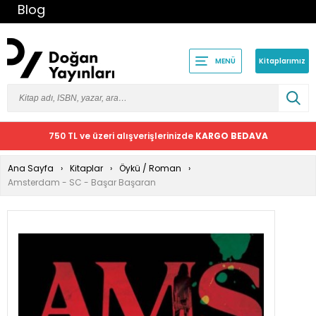
Blog
Kitaplarımız
MENÜ
750 TL ve üzeri alışverişlerinizde
KARGO BEDAVA
Ana Sayfa
Kitaplar
Öykü / Roman
Amsterdam - SC - Başar Başaran