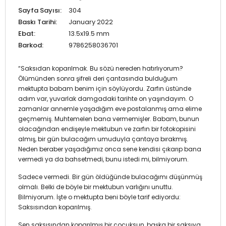
Sayfa Sayısı:
304
Baskı Tarihi:
January 2022
Ebat:
13.5x19.5 mm
Barkod:
9786258036701
“Saksıdan koparılmak. Bu sözü nereden hatırlıyorum?
Ölümünden sonra şifreli deri çantasında bulduğum
mektupta babam benim için söylüyordu. Zarfın üstünde
adım var, yuvarlak damgadaki tarihte on yaşındayım. O
zamanlar annemle yaşadığım eve postalanmış ama elime
geçmemiş. Muhtemelen bana vermemişler. Babam, bunun
olacağından endişeyle mektubun ve zarfın bir fotokopisini
almış, bir gün bulacağım umuduyla çantaya bırakmış.
Neden beraber yaşadığımız onca sene kendisi çıkarıp bana
vermedi ya da bahsetmedi, bunu istedi mi, bilmiyorum.
Sadece vermedi. Bir gün öldüğünde bulacağımı düşünmüş
olmalı. Belki de böyle bir mektubun varlığını unuttu.
Bilmiyorum. İşte o mektupta beni böyle tarif ediyordu:
Saksısından koparılmış.
Sen saksısından koparılmış bir çocuksun, başka bir saksıya