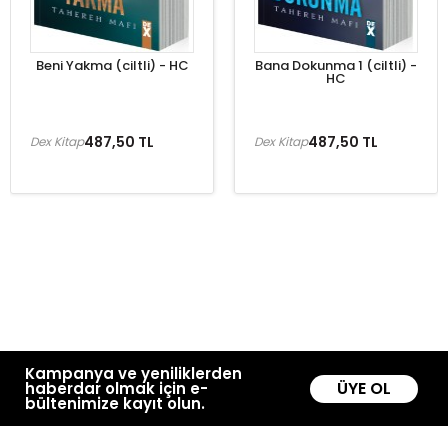
Beni Yakma (ciltli) - HC
Bana Dokunma 1 (ciltli) -
HC
487,50 TL
487,50 TL
Dex Kitap
Dex Kitap
Kampanya ve yeniliklerden
ÜYE OL
haberdar olmak için e-
bültenimize kayıt olun.