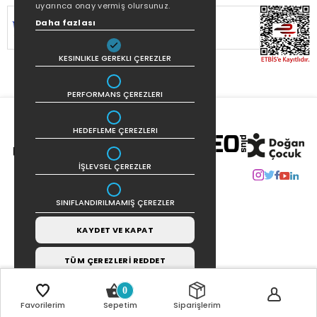
uyarınca onay vermiş olursunuz.
SİTEMİZ
256Bit SSL SERTİFİKASI
İLE
Daha fazlası
KORUNMAKTADIR.
KESINLIKLE GEREKLI ÇEREZLER
PERFORMANS ÇEREZLERI
HEDEFLEME ÇEREZLERI
İŞLEVSEL ÇEREZLER
SINIFLANDIRILMAMIŞ ÇEREZLER
KAYDET VE KAPAT
TÜM ÇEREZLERİ REDDET
0
Favorilerim
Sepetim
Siparişlerim
COPYRIGHT © 2021 | TASARIM VE UYGULAMA:
CARBON INTERAKTIF