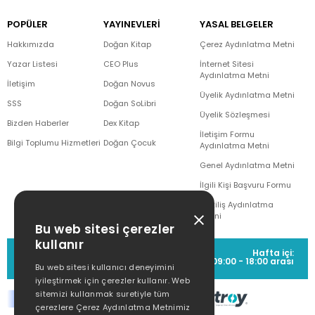
POPÜLER
YAYINEVLERİ
YASAL BELGELER
Hakkımızda
Doğan Kitap
Çerez Aydınlatma Metni
Yazar Listesi
CEO Plus
İnternet Sitesi
Aydınlatma Metni
İletişim
Doğan Novus
Üyelik Aydınlatma Metni
SSS
Doğan SoLibri
Üyelik Sözleşmesi
Bizden Haberler
Dex Kitap
İletişim Formu
Bilgi Toplumu Hizmetleri
Doğan Çocuk
Aydınlatma Metni
Genel Aydınlatma Metni
İlgili Kişi Başvuru Formu
Çekiliş Aydınlatma
Metni
Bu web sitesi çerezler
kullanır
MÜŞTERİ HİZMETLERİ
Hafta içi:
(0212) 373 77 00
09:00 - 18:00 arası
Bu web sitesi kullanıcı deneyimini
iyileştirmek için çerezler kullanır. Web
sitemizi kullanmak suretiyle tüm
çerezlere Çerez Aydınlatma Metnimiz