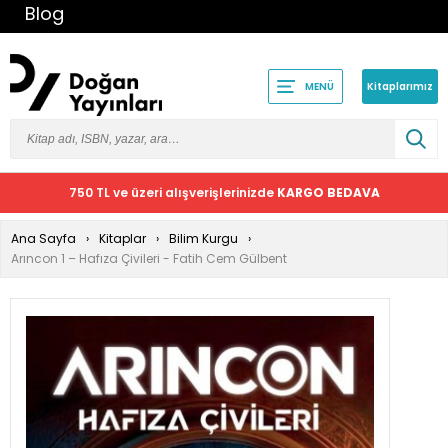
Blog
Kitaplarımız
MENÜ
750 TL ve üzeri alışverişlerinizde
KARGO BEDAVA
Ana Sayfa
Kitaplar
Bilim Kurgu
Arıncon 1 – Hafıza Çivileri - Fatih Cem Gülbent