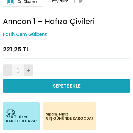
Paylaşım:
Ön Okuma
Arıncon 1 – Hafıza Çivileri
Fatih Cem Gülbent
221,25 TL
-
+
SEPETE EKLE
Siparişleriniz
750 TL üzeri
5 İŞ GÜNÜNDE KARGODA!
KARGO BEDAVA!