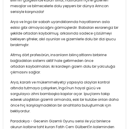
Bilimin gölgesinde kalan sırlar, hatıraların içine gizlenen
mesajlar ve bilmecelerle dolu yepyeni bir dünya Arincon
serisiyle karşınızda!
Arya ve İngo bir sabah uyandıklarında hayatlarının asla
eskisi gibi olmayacağını görmüşlerdir. Babaları esrarengiz bir
şekilde ortadan kaybolmuş; arkasında sadece çözülmeyi
bekleyen şifreler, akıl oyunları ve gizemlerle dolu bir dizi ipucu
bırakmıştır.
Altmış dört profesörün, insanların bilinçaltlarını birbirine
bağladıkları sistemi aktif hale getirmeden önce
ortadan kaybolmaları; iki kardeşin gizem dolu bir yolculuğa
çıkmasını sağlar.
Arya, kararlı ve mükemmeliyetçi yapısıyla olayları kontrol
altında tutmaya çalışırken, İngo'nun hayal gücü ve
sorgulayıcı zihni bambaşka kapılar açar. İpuçlarını takip
ederek ulaştıkları gizemli ormanda, eski bir kulübe onları daha
önce hiç karşılaşmadıkları bir anahtarla buluşturmak için
bekliyordur.
Paradokya - Gecenin Gizemli Oyunu serisi ile yüz binlerce
okurun kalbine taht kuran Fatih Cem Gülbent'in kaleminden