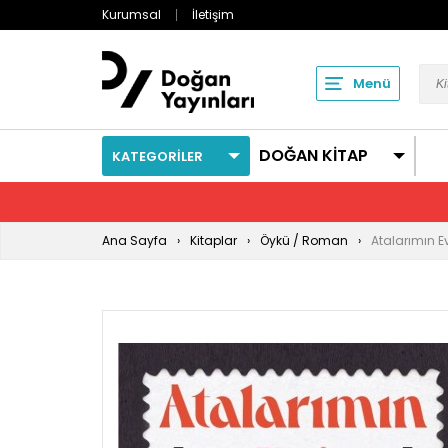
Kurumsal
İletişim
Menü
DOĞAN KİTAP
KATEGORİLER
Ana Sayfa
Kitaplar
Öykü / Roman
Atalarımın Ev