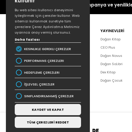
kullanır
Kampanya ve yenilikle
Bu web sitesi kullanıcı deneyimini
iyileştirmek için çerezler kullanır. Web
sitemizi kullanmak suretiyle tüm
çerezlere Çerez Aydınlatma Metnimiz
POPÜLER
YAYINEVLERİ
uyarınca onay vermiş olursunuz.
Hakkımızda
Doğan Kitap
Daha fazlası
Yazar Listesi
CEO Plus
KESINLIKLE GEREKLI ÇEREZLER
İletişim
Doğan Novus
PERFORMANS ÇEREZLERI
SSS
Doğan SoLibri
Bizden Haberler
Dex Kitap
HEDEFLEME ÇEREZLERI
Bilgi Toplumu Hizmetleri
Doğan Çocuk
İŞLEVSEL ÇEREZLER
SINIFLANDIRILMAMIŞ ÇEREZLER
KAYDET VE KAPAT
TÜM ÇEREZLERİ REDDET