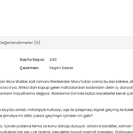
Değerlendirmeler (0)
Sayfa Sayısı:
240
Çevirmen:
Yeşim Seber
Alice Walker, kült romanı Renklerden Moru’ndan sonra bu kez köklere, atal
co’ya; Afrika’dan kopup gelen hafızalardan kadınların derin iç dünyala
sanların hayatlarına değiyor. Atalarımın Evi’nde bütün karakterler kendi ça
üyülü anlatı; mitolojiyle hafızayı, aşk ile iyileşmeyi, kişisel geçmiş ile kolek
şimdiye mi aittir, yoksa geçmişin içinden mi gelir?
cü. İçinde yüzlerce tema ve konu dönüp duruyor; onlarca karakter, zaman 
. Konuştukları her şey çok önemli, gerçekten hayat memat meselesi. Dostoyev