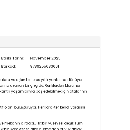
Baskı Tarihi:
November 2025
Barkod:
9786255683601
ara ve aşkın binlerce yıllık yankısına dönüyor.
rına uzanan bir çizgide, Renklerden Moru’nun
lkantılı yaşamlarıyla baş edebilmek için atalarının
tif olanı buluşturuyor. Her karakter, kendi yarasını
ve mekânın girdabı… Hiçbiri yüzeysel değil: Tüm
ski’nin karakterleri gibi; durmadan büyük ahlaki