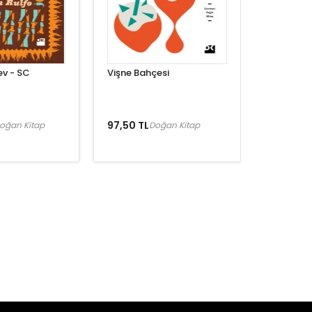
ev - SC
Vişne Bahçesi
97,50 TL
oğan Kitap
Doğan Kitap