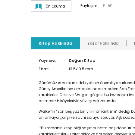
Paylaşım:
Ön Okuma
Kitap Hakkında
Yazar Hakkında
Yayınevi:
Doğan Kitap
Ebat:
13.5x19.5 mm
Günümüz Amerikan edebiyatının önemli yazarlarından 
Güney Amerika’nın ormanlarından modern San Francis
karakterleri Celie ve Shug’ın gölgesi bu kez başka in
acımasız hikâyeleriyle yüzleşmek zorunda.
Walker’ın “son beş yüz bin yılın romantizmi” dediği bu b
anlamaya çalışırken aynı soruyu soruyor: Aşk sadece 
“Bu romanın zenginliği şaşırtıcı, hatta baş döndürü
karakterler tutkulu birer aktör ve acı çeken bireyler