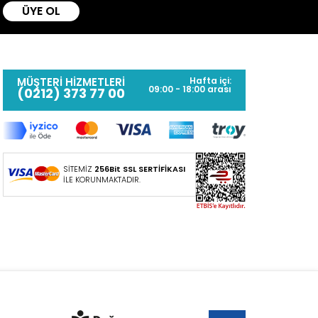
ÜYE OL
MÜŞTERİ HİZMETLERİ
Hafta içi:
09:00 - 18:00 arası
(0212) 373 77 00
SİTEMİZ
256Bit SSL SERTİFİKASI
İLE KORUNMAKTADIR.