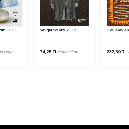
dın - SC
Sevgili Yalnızlık - SC
Ova Alev Al
74,25 TL
232,50 TL
n Kitap
Doğan Kitap
D