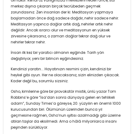
olmaktır. Kendi öz varlığınızda merkezlenmeden önce, sizi
merkez dışına çıkaran birçok tecrübeden geçmek
zorundasınız. Zen insanları der ki: Meditasyon yapmaya
başlamadan önce dağ sadece dağdır, nehir sadece nehir.
Meditasyon yapınca dağlar artık dağ, nehirler artık nehir
değildir. Ancak ısrarcı olur ve meditasyonun en yüksek
zirvesine çıkarsanız, o zaman dağlar tekrar dağ olur ve
nehirler tekrar nehir.
İnsan ilk kez bir yaratıcı olmanın eşiğinde. Tarih yön
değiştiriyor, yeni bir bilincin eşiğindesiniz.
Kendinizi yaratın... Hayatınızın resmini çizin, kendinizi bir
heykel gibi oyun. Her ne olacaksanız, sizin elinizden çıkacak.
Kader değil bu, sorumlu sizsiniz.
Osho, kimilerine göre bir provokatör mistik, ünlü yazar Tom
Robbins’e göre “İsa’dan sonra dünyaya gelen en tehlikeli
adam”, Sunday Times’a göreyse, 20. yüzyılın en önemli 1000
kurucusundan biri. Ölümünün üzerinden bunca yıl
geçmesine rağmen, Osho’nun ışıltısı azalmadığı gibi üzerine
atılan taşlar da eksilmedi. Ama o hâlâ milyonlarca insanı
peşinden sürüklüyor.