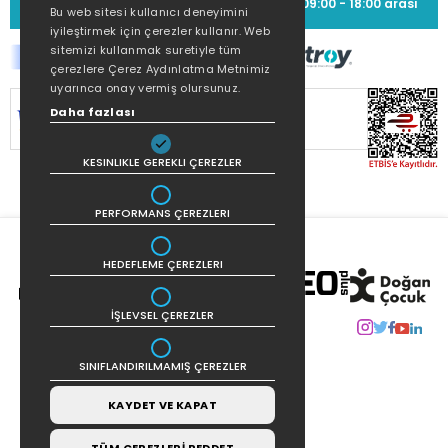
(0212) 373 77 00
09:00 - 18:00 arası
Bu web sitesi kullanıcı deneyimini
iyileştirmek için çerezler kullanır. Web
sitemizi kullanmak suretiyle tüm
çerezlere Çerez Aydınlatma Metnimiz
uyarınca onay vermiş olursunuz.
SİTEMİZ
256Bit SSL SERTİFİKASI
İLE
Daha fazlası
KORUNMAKTADIR.
KESINLIKLE GEREKLI ÇEREZLER
PERFORMANS ÇEREZLERI
HEDEFLEME ÇEREZLERI
İŞLEVSEL ÇEREZLER
SINIFLANDIRILMAMIŞ ÇEREZLER
KAYDET VE KAPAT