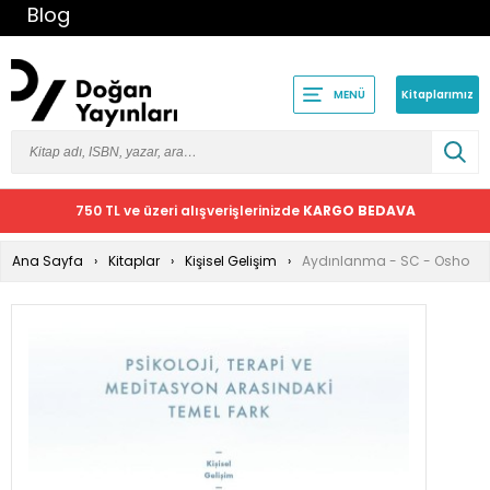
Blog
Kitaplarımız
MENÜ
750 TL ve üzeri alışverişlerinizde
KARGO BEDAVA
Ana Sayfa
Kitaplar
Kişisel Gelişim
Aydınlanma - SC - Osho