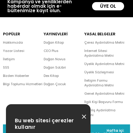
Kampanya ve yeniliklerden
ÜYE OL
haberdar olmak için e-
bültenimize kayıt olun.
POPÜLER
YAYINEVLERİ
YASAL BELGELER
Hakkımızda
Doğan Kitap
Çerez Aydınlatma Metni
Yazar Listesi
CEO Plus
İnternet Sitesi
Aydınlatma Metni
İletişim
Doğan Novus
Üyelik Aydınlatma Metni
SSS
Doğan SoLibri
Üyelik Sözleşmesi
Bizden Haberler
Dex Kitap
İletişim Formu
Bilgi Toplumu Hizmetleri
Doğan Çocuk
Aydınlatma Metni
Genel Aydınlatma Metni
İlgili Kişi Başvuru Formu
Çekiliş Aydınlatma
Metni
Bu web sitesi çerezler
kullanır
MÜŞTERİ HİZMETLERİ
Hafta içi: