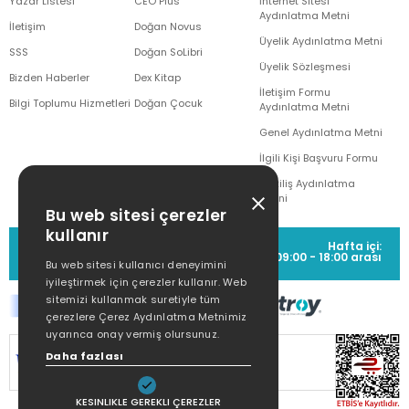
Yazar Listesi
CEO Plus
İnternet Sitesi
Aydınlatma Metni
İletişim
Doğan Novus
Üyelik Aydınlatma Metni
SSS
Doğan SoLibri
Üyelik Sözleşmesi
Bizden Haberler
Dex Kitap
İletişim Formu
Bilgi Toplumu Hizmetleri
Doğan Çocuk
Aydınlatma Metni
Genel Aydınlatma Metni
İlgili Kişi Başvuru Formu
Çekiliş Aydınlatma
Metni
Bu web sitesi çerezler
kullanır
MÜŞTERİ HİZMETLERİ
Hafta içi:
(0212) 373 77 00
09:00 - 18:00 arası
Bu web sitesi kullanıcı deneyimini
iyileştirmek için çerezler kullanır. Web
sitemizi kullanmak suretiyle tüm
çerezlere Çerez Aydınlatma Metnimiz
uyarınca onay vermiş olursunuz.
SİTEMİZ
256Bit SSL SERTİFİKASI
İLE
Daha fazlası
KORUNMAKTADIR.
KESINLIKLE GEREKLI ÇEREZLER