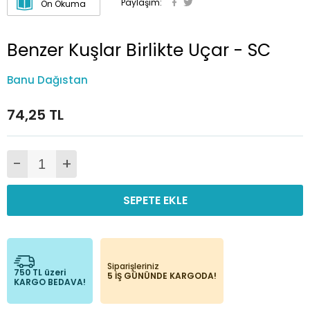
Paylaşım:
Ön Okuma
Benzer Kuşlar Birlikte Uçar - SC
Banu Dağıstan
74,25 TL
-
+
SEPETE EKLE
Siparişleriniz
750 TL üzeri
5 İŞ GÜNÜNDE KARGODA!
KARGO BEDAVA!