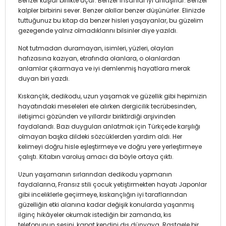
Benzer kuşlar birlikte uçar. Benzer insanlar iyi anlaşırlar. Benzer
kalpler birbirini sever. Benzer akıllar benzer düşünürler. Elinizde
tuttuğunuz bu kitap da benzer hisleri yaşayanlar, bu güzelim
gezegende yalnız olmadıklarını bilsinler diye yazıldı.
Not tutmadan duramayan, isimleri, yüzleri, olayları
hafızasına kazıyan, etrafında olanlara, o olanlardan
anlamlar çıkarmaya ve iyi demlenmiş hayatlara merak
duyan biri yazdı.
Kıskançlık, dedikodu, uzun yaşamak ve güzellik gibi hepimizin
hayatındaki meseleleri ele alırken dergicilik tecrübesinden,
iletişimci gözünden ve yıllardır biriktirdiği arşivinden
faydalandı. Bazı duyguları anlatmak için Türkçede karşılığı
olmayan başka dildeki sözcüklerden yardım aldı. Her
kelimeyi doğru hisle eşleştirmeye ve doğru yere yerleştirmeye
çalıştı. Kitabın varoluş amacı da böyle ortaya çıktı.
Uzun yaşamanın sırlarından dedikodu yapmanın
faydalarına, Fransız stili çocuk yetiştirmekten hayatı Japonlar
gibi inceliklerle geçirmeye, kıskançlığın iyi taraflarından
güzelliğin etki alanına kadar değişik konularda yaşanmış
ilginç hikâyeler okumak istediğin bir zamanda, kıs
telefonunun sesini, kapat kendini dış dünyaya. Rastgele bir