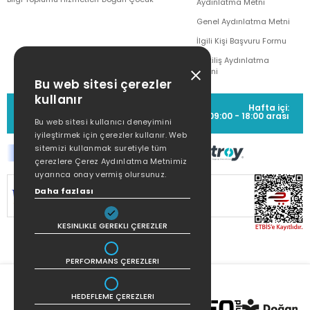
Aydınlatma Metni
Genel Aydınlatma Metni
İlgili Kişi Başvuru Formu
Çekiliş Aydınlatma
Metni
Bu web sitesi çerezler
kullanır
MÜŞTERİ HİZMETLERİ
Hafta içi:
(0212) 373 77 00
09:00 - 18:00 arası
Bu web sitesi kullanıcı deneyimini
iyileştirmek için çerezler kullanır. Web
sitemizi kullanmak suretiyle tüm
çerezlere Çerez Aydınlatma Metnimiz
uyarınca onay vermiş olursunuz.
SİTEMİZ
256Bit SSL SERTİFİKASI
İLE
Daha fazlası
KORUNMAKTADIR.
KESINLIKLE GEREKLI ÇEREZLER
PERFORMANS ÇEREZLERI
HEDEFLEME ÇEREZLERI