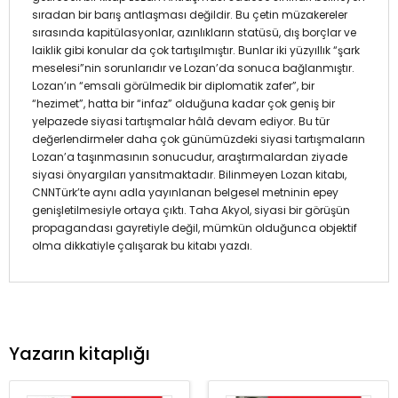
sıradan bir barış antlaşması değildir. Bu çetin müzakereler
sırasında kapitülasyonlar, azınlıkların statüsü, dış borçlar ve
laiklik gibi konular da çok tartışılmıştır. Bunlar iki yüzyıllık “şark
meselesi”nin sorunlarıdır ve Lozan’da sonuca bağlanmıştır.
Lozan’ın “emsali görülmedik bir diplomatik zafer”, bir
“hezimet”, hatta bir “infaz” olduğuna kadar çok geniş bir
yelpazede siyasi tartışmalar hâlâ devam ediyor. Bu tür
değerlendirmeler daha çok günümüzdeki siyasi tartışmaların
Lozan’a taşınmasının sonucudur, araştırmalardan ziyade
siyasi önyargıları yansıtmaktadır. Bilinmeyen Lozan kitabı,
CNNTürk’te aynı adla yayınlanan belgesel metninin epey
genişletilmesiyle ortaya çıktı. Taha Akyol, siyasi bir görüşün
propagandası gayretiyle değil, mümkün olduğunca objektif
olma dikkatiyle çalışarak bu kitabı yazdı.
Yazarın kitaplığı