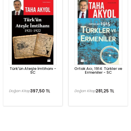
Türk'ün Ateşle İmtihanı -
Ortak Acı, 1914: Türkler ve
SC
Ermeniler - SC
397,50 TL
281,25 TL
Doğan Kitap
Doğan Kitap