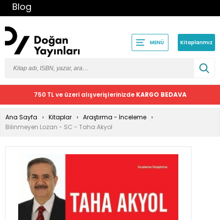
Blog
Kitaplarımız
MENÜ
750 TL ve üzeri alışverişlerinizde
KARGO BEDAVA
Ana Sayfa
Kitaplar
Araştırma - İnceleme
Bilinmeyen Lozan - SC - Taha Akyol