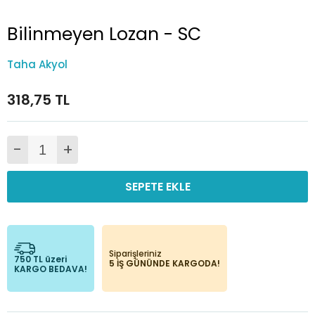
Bilinmeyen Lozan - SC
Taha Akyol
318,75 TL
-
+
SEPETE EKLE
Siparişleriniz
750 TL üzeri
5 İŞ GÜNÜNDE KARGODA!
KARGO BEDAVA!