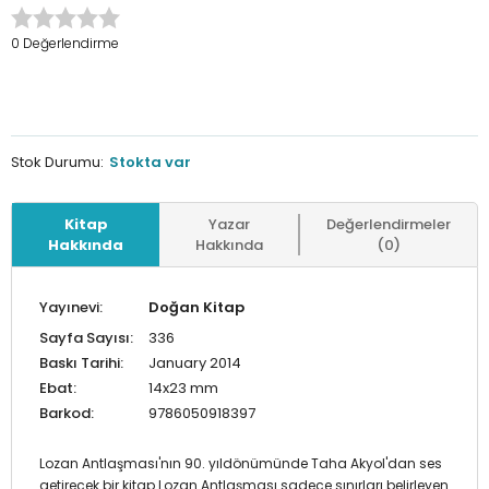
0 Değerlendirme
Stok Durumu:
Stokta var
Kitap
Yazar
Değerlendirmeler
Hakkında
Hakkında
(0)
Yayınevi:
Doğan Kitap
Sayfa Sayısı:
336
Baskı Tarihi:
January 2014
Ebat:
14x23 mm
Barkod:
9786050918397
Lozan Antlaşması'nın 90. yıldönümünde Taha Akyol'dan ses
getirecek bir kitap Lozan Antlaşması sadece sınırları belirleyen