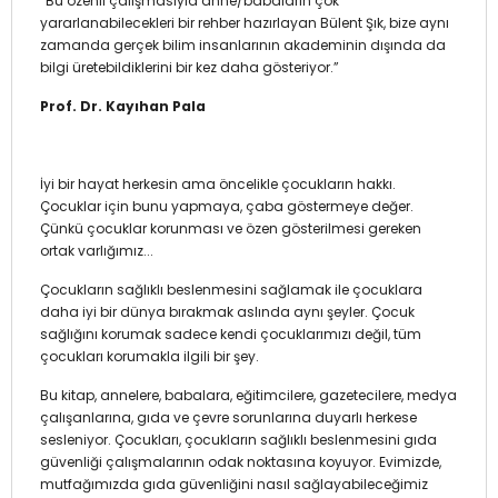
“Bu özenli çalışmasıyla anne/babaların çok
yararlanabilecekleri bir rehber hazırlayan Bülent Şık, bize aynı
zamanda gerçek bilim insanlarının akademinin dışında da
bilgi üretebildiklerini bir kez daha gösteriyor.”
Prof. Dr. Kayıhan Pala
İyi bir hayat herkesin ama öncelikle çocukların hakkı.
Çocuklar için bunu yapmaya, çaba göstermeye değer.
Çünkü çocuklar korunması ve özen gösterilmesi gereken
ortak varlığımız...
Çocukların sağlıklı beslenmesini sağlamak ile çocuklara
daha iyi bir dünya bırakmak aslında aynı şeyler. Çocuk
sağlığını korumak sadece kendi çocuklarımızı değil, tüm
çocukları korumakla ilgili bir şey.
Bu kitap, annelere, babalara, eğitimcilere, gazetecilere, medya
çalışanlarına, gıda ve çevre sorunlarına duyarlı herkese
sesleniyor. Çocukları, çocukların sağlıklı beslenmesini gıda
güvenliği çalışmalarının odak noktasına koyuyor. Evimizde,
mutfağımızda gıda güvenliğini nasıl sağlayabileceğimiz