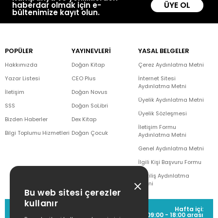
ÜYE OL
haberdar olmak için e-
bültenimize kayıt olun.
POPÜLER
YAYINEVLERİ
YASAL BELGELER
Hakkımızda
Doğan Kitap
Çerez Aydınlatma Metni
Yazar Listesi
CEO Plus
İnternet Sitesi
Aydınlatma Metni
İletişim
Doğan Novus
Üyelik Aydınlatma Metni
SSS
Doğan SoLibri
Üyelik Sözleşmesi
Bizden Haberler
Dex Kitap
İletişim Formu
Bilgi Toplumu Hizmetleri
Doğan Çocuk
Aydınlatma Metni
Genel Aydınlatma Metni
İlgili Kişi Başvuru Formu
Çekiliş Aydınlatma
Metni
Bu web sitesi çerezler
kullanır
MÜŞTERİ HİZMETLERİ
Hafta içi:
(0212) 373 77 00
09:00 - 18:00 arası