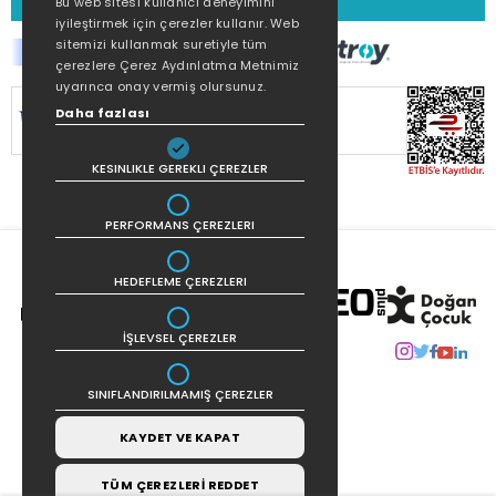
Bu web sitesi kullanıcı deneyimini
iyileştirmek için çerezler kullanır. Web
sitemizi kullanmak suretiyle tüm
çerezlere Çerez Aydınlatma Metnimiz
uyarınca onay vermiş olursunuz.
SİTEMİZ
256Bit SSL SERTİFİKASI
İLE
Daha fazlası
KORUNMAKTADIR.
KESINLIKLE GEREKLI ÇEREZLER
PERFORMANS ÇEREZLERI
HEDEFLEME ÇEREZLERI
İŞLEVSEL ÇEREZLER
SINIFLANDIRILMAMIŞ ÇEREZLER
KAYDET VE KAPAT
TÜM ÇEREZLERİ REDDET