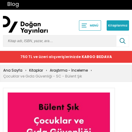
Blog
Kitaplarımız
MENÜ
750 TL ve üzeri alışverişlerinizde
KARGO BEDAVA
Ana Sayfa
Kitaplar
Araştırma - İnceleme
Çocuklar ve Gıda Güvenliği - SC - Bülent Şık