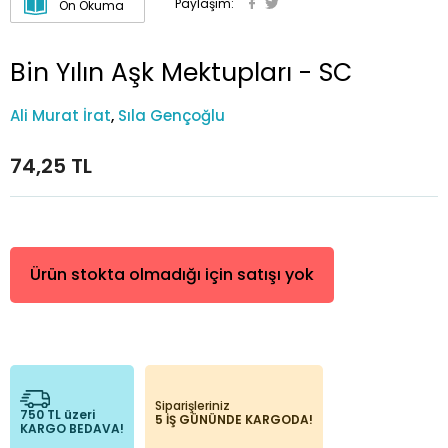
Paylaşım:
Ön Okuma
Bin Yılın Aşk Mektupları - SC
Ali Murat İrat
,
Sıla Gençoğlu
74,25 TL
Ürün stokta olmadığı için satışı yok
Siparişleriniz
750 TL üzeri
5 İŞ GÜNÜNDE KARGODA!
KARGO BEDAVA!