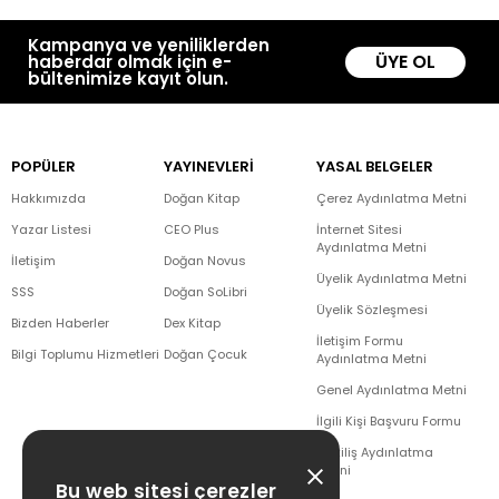
Kampanya ve yeniliklerden
ÜYE OL
haberdar olmak için e-
bültenimize kayıt olun.
POPÜLER
YAYINEVLERİ
YASAL BELGELER
Hakkımızda
Doğan Kitap
Çerez Aydınlatma Metni
Yazar Listesi
CEO Plus
İnternet Sitesi
Aydınlatma Metni
İletişim
Doğan Novus
Üyelik Aydınlatma Metni
SSS
Doğan SoLibri
Üyelik Sözleşmesi
Bizden Haberler
Dex Kitap
İletişim Formu
Bilgi Toplumu Hizmetleri
Doğan Çocuk
Aydınlatma Metni
Genel Aydınlatma Metni
İlgili Kişi Başvuru Formu
Çekiliş Aydınlatma
Metni
Bu web sitesi çerezler