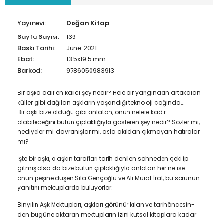
Yayınevi:
Doğan Kitap
Sayfa Sayısı:
136
Baskı Tarihi:
June 2021
Ebat:
13.5x19.5 mm
Barkod:
9786050983913
Bir aşka dair en kalıcı şey nedir? Hele bir yangından artakalan
küller gibi dağılan aşkların yaşandığı teknoloji çağında...
Bir aşkı bize olduğu gibi anlatan, onun nelere kadir
olabileceğini bütün çıplaklığıyla gösteren şey nedir? Sözler mi,
hediyeler mi, davranışlar mı, asla akıldan çıkmayan hatıralar
mı?
İşte bir aşkı, o aşkın tarafları tarih denilen sahneden çekilip
gitmiş olsa da bize bütün çıplaklığıyla anlatan her ne ise
onun peşine düşen Sıla Gençoğlu ve Ali Murat İrat, bu sorunun
yanıtını mektuplarda buluyorlar.
Binyılın Aşk Mektupları, aşkları görünür kılan ve tarihöncesin-
den bugüne aktaran mektupların izini kutsal kitaplara kadar