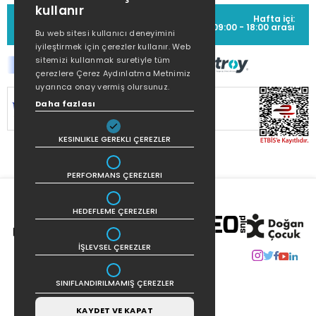
kullanır
MÜŞTERİ HİZMETLERİ
Hafta içi:
(0212) 373 77 00
09:00 - 18:00 arası
Bu web sitesi kullanıcı deneyimini
iyileştirmek için çerezler kullanır. Web
sitemizi kullanmak suretiyle tüm
çerezlere Çerez Aydınlatma Metnimiz
uyarınca onay vermiş olursunuz.
SİTEMİZ
256Bit SSL SERTİFİKASI
İLE
Daha fazlası
KORUNMAKTADIR.
KESINLIKLE GEREKLI ÇEREZLER
PERFORMANS ÇEREZLERI
HEDEFLEME ÇEREZLERI
İŞLEVSEL ÇEREZLER
SINIFLANDIRILMAMIŞ ÇEREZLER
KAYDET VE KAPAT