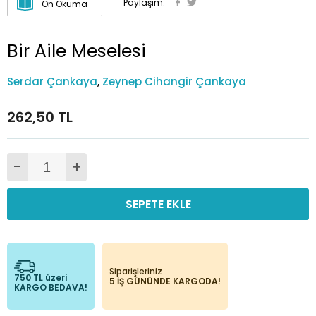
Paylaşım:
Ön Okuma
Bir Aile Meselesi
Serdar Çankaya
,
Zeynep Cihangir Çankaya
262,50 TL
-
+
SEPETE EKLE
Siparişleriniz
750 TL üzeri
5 İŞ GÜNÜNDE KARGODA!
KARGO BEDAVA!