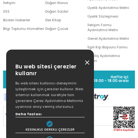
İletişim
Doğan Novus
Üyelik Aydınlatma Metni
SSS
Doğan SoLibri
Üyelik Sözleşmesi
Bizden Haberler
Dex Kitap
İletişim Formu
Bilgi Toplumu Hizmetleri
Doğan Çocuk
Aydınlatma Metni
Genel Aydınlatma Metni
İlgili Kişi Başvuru Formu
Çekiliş Aydınlatma
Metni
Bu web sitesi çerezler
kullanır
MÜŞTERİ HİZMETLERİ
Hafta içi:
(0212) 373 77 00
09:00 - 18:00 arası
Bu web sitesi kullanıcı deneyimini
iyileştirmek için çerezler kullanır. Web
sitemizi kullanmak suretiyle tüm
çerezlere Çerez Aydınlatma Metnimiz
uyarınca onay vermiş olursunuz.
SİTEMİZ
256Bit SSL SERTİFİKASI
İLE
Daha fazlası
KORUNMAKTADIR.
KESINLIKLE GEREKLI ÇEREZLER