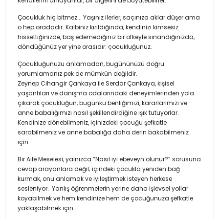
Kendilerini anlayanlar, bir diğerini de büyütebilirler.
Çocukluk hiç bitmez... Yaşınız ilerler, saçınıza aklar düşer ama
o hep oradadır. Kalbiniz kırıldığında, kendinizi kimsesiz
hissettiğinizde, baş edemediğiniz bir öfkeyle sınandığınızda,
döndüğünüz yer yine orasıdır: çocukluğunuz.
Çocukluğunuzu anlamadan, bugününüzü doğru
yorumlamanız pek de mümkün değildir.
Zeynep Cihangir Çankaya ile Serdar Çankaya, kişisel
yaşantıları ve danışma odalarındaki deneyimlerinden yola
çıkarak çocukluğun, bugünkü benliğimizi, kararlarımızı ve
anne babalığımızı nasıl şekillendirdiğine ışık tutuyorlar.
Kendinize dönebilmeniz, içinizdeki çocuğu şefkatle
sarabilmeniz ve anne babalığa daha derin bakabilmeniz
için...
Bir Aile Meselesi, yalnızca “Nasıl iyi ebeveyn olunur?” sorusuna
cevap arayanlara değil; içindeki çocukla yeniden bağ
kurmak, onu anlamak ve iyileştirmek isteyen herkese
sesleniyor. Yanlış öğrenmelerin yerine daha işlevsel yollar
koyabilmek ve hem kendinize hem de çocuğunuza şefkatle
yaklaşabilmek için...