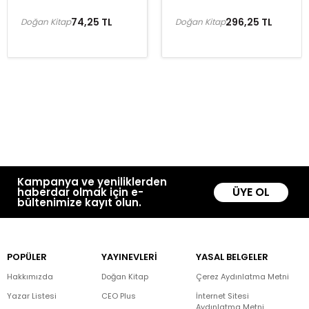
74,25 TL
296,25 TL
Doğan Kitap
Doğan Kitap
Kampanya ve yeniliklerden
ÜYE OL
haberdar olmak için e-
bültenimize kayıt olun.
POPÜLER
YAYINEVLERİ
YASAL BELGELER
Hakkımızda
Doğan Kitap
Çerez Aydınlatma Metni
Yazar Listesi
CEO Plus
İnternet Sitesi
Aydınlatma Metni