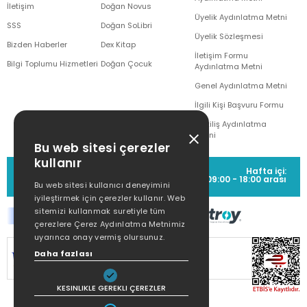
İletişim
Doğan Novus
Üyelik Aydınlatma Metni
SSS
Doğan SoLibri
Üyelik Sözleşmesi
Bizden Haberler
Dex Kitap
İletişim Formu
Bilgi Toplumu Hizmetleri
Doğan Çocuk
Aydınlatma Metni
Genel Aydınlatma Metni
İlgili Kişi Başvuru Formu
Çekiliş Aydınlatma
Metni
Bu web sitesi çerezler
kullanır
MÜŞTERİ HİZMETLERİ
Hafta içi:
(0212) 373 77 00
09:00 - 18:00 arası
Bu web sitesi kullanıcı deneyimini
iyileştirmek için çerezler kullanır. Web
sitemizi kullanmak suretiyle tüm
çerezlere Çerez Aydınlatma Metnimiz
uyarınca onay vermiş olursunuz.
SİTEMİZ
256Bit SSL SERTİFİKASI
İLE
Daha fazlası
KORUNMAKTADIR.
KESINLIKLE GEREKLI ÇEREZLER