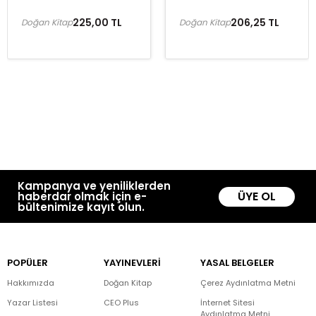
225,00 TL
206,25 TL
Doğan Kitap
Doğan Kitap
Kampanya ve yeniliklerden
ÜYE OL
haberdar olmak için e-
bültenimize kayıt olun.
POPÜLER
YAYINEVLERİ
YASAL BELGELER
Hakkımızda
Doğan Kitap
Çerez Aydınlatma Metni
Yazar Listesi
CEO Plus
İnternet Sitesi
Aydınlatma Metni