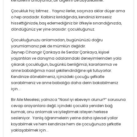
Kendilerini anlayanlar, bir diğerini de büyütebilirler.
Çocukluk hiç bitmez... Yaşınız ilerler, saçınıza aklar düşer ama
o hep oradadır. Kalbiniz kırıldığında, kendinizi kimsesiz
hissettiğinizde, baş edemediğiniz bir öfkeyle sınandığınızda,
döndüğünüz yer yine orasıdır: çocukluğunuz.
Çocukluğunuzu anlamadan, bugününüzü doğru
yorumlamanız pek de mümkün değildir.
Zeynep Cihangir Çankaya ile Serdar Çankaya, kişisel
yaşantıları ve danışma odalarındaki deneyimlerinden yola
çıkarak çocukluğun, bugünkü benliğimizi, kararlarımızı ve
anne babalığımızı nasıl şekillendirdiğine ışık tutuyorlar.
Kendinize dönebilmeniz, içinizdeki çocuğu şefkatle
sarabilmeniz ve anne babalığa daha derin bakabilmeniz
için...
Bir Aile Meselesi, yalnızca “Nasıl iyi ebeveyn olunur?” sorusuna
cevap arayanlara değil; içindeki çocukla yeniden bağ
kurmak, onu anlamak ve iyileştirmek isteyen herkese
sesleniyor. Yanlış öğrenmelerin yerine daha işlevsel yollar
koyabilmek ve hem kendinize hem de çocuğunuza şefkatle
yaklaşabilmek için...