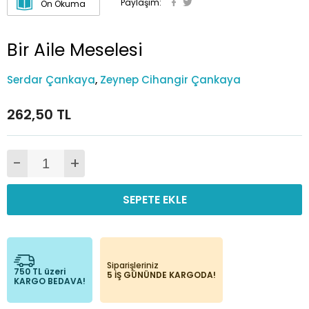
Paylaşım:
Ön Okuma
Bir Aile Meselesi
Serdar Çankaya
,
Zeynep Cihangir Çankaya
262,50 TL
-
+
SEPETE EKLE
Siparişleriniz
750 TL üzeri
5 İŞ GÜNÜNDE KARGODA!
KARGO BEDAVA!