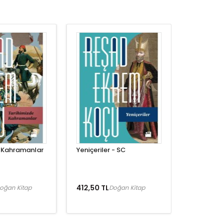
e Kahramanlar
Yeniçeriler - SC
412,50 TL
oğan Kitap
Doğan Kitap