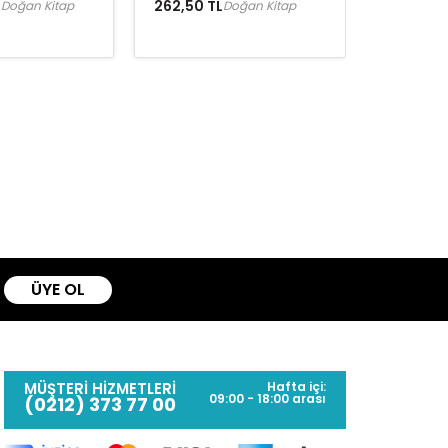
L
262,50 TL
Doğan Kitap
Doğan Kitap
ÜYE OL
MÜŞTERİ HİZMETLERİ
Hafta içi:
09:00 - 18:00 arası
(0212) 373 77 00