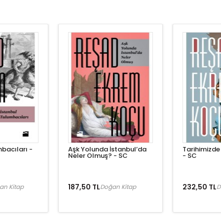
bacıları -
Aşk Yolunda İstanbul’da
Tarihimizd
Neler Olmuş? - SC
- SC
187,50 TL
232,50 TL
an Kitap
Doğan Kitap
D