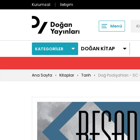
Kurumsal
İletişim
Menü
DOĞAN KİTAP
KATEGORİLER
Ana Sayfa
Kitaplar
Tarih
Dağ Padişahları - SC