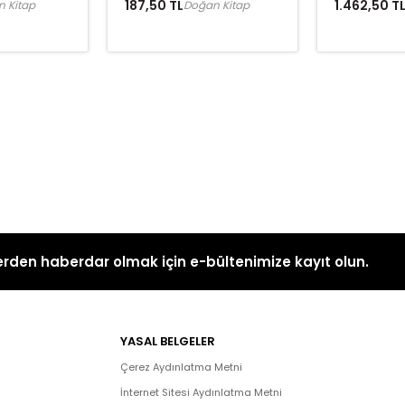
187,50 TL
1.462,50 T
 Kitap
Doğan Kitap
rden haberdar olmak için e-bültenimize kayıt olun.
YASAL BELGELER
Çerez Aydınlatma Metni
İnternet Sitesi Aydınlatma Metni