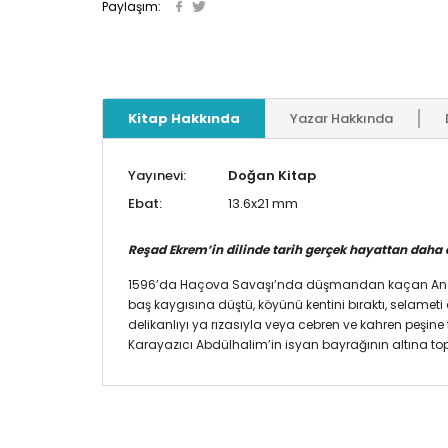
Paylaşım:
Kitap Hakkında
Yazar Hakkında
Yayınevi:
Doğan Kitap
Ebat:
13.6x21 mm
Reşad Ekrem’in dilinde tarih gerçek hayattan daha 
1596’da Haçova Savaşı’nda düşmandan kaçan Anadolu tı
baş kaygısına düştü, köyünü kentini bıraktı, selameti
delikanlıyı ya rızasıyla veya cebren ve kahren peşine
Karayazıcı Abdülhalim’in isyan bayrağının altına to