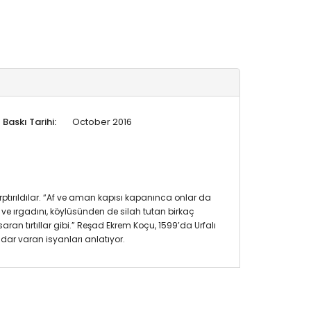
Baskı Tarihi:
October 2016
ptırıldılar. “Af ve aman kapısı kapanınca onlar da
 ve ırgadını, köylüsünden de silah tutan birkaç
an tırtıllar gibi.” Reşad Ekrem Koçu, 1599’da Urfalı
ar varan isyanları anlatıyor.