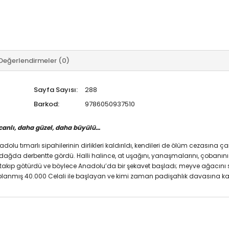
Değerlendirmeler (0)
Sayfa Sayısı:
288
Barkod:
9786050937510
canlı, daha güzel, daha büyülü…
marlı sipahilerinin dirlikleri kaldırıldı, kendileri de ölüm cezasına çar
 dağda derbentte gördü. Halli halince, at uşağını, yanaşmalarını, çobanını
 takıp götürdü ve böylece Anadolu’da bir şekavet başladı; meyve ağacını sar
planmış 40.000 Celali ile başlayan ve kimi zaman padişahlık davasına kad