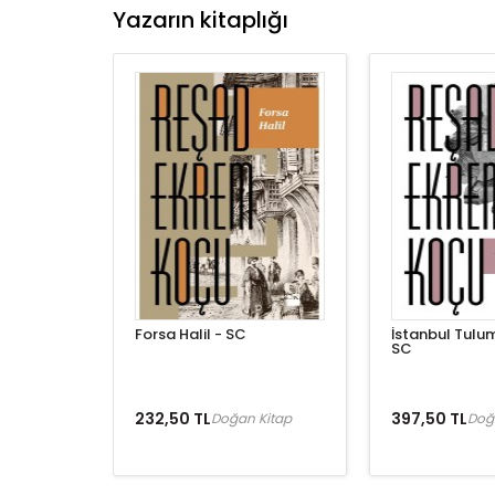
Yazarın kitaplığı
Forsa Halil - SC
İstanbul Tulum
SC
232,50 TL
397,50 TL
Doğan Kitap
Doğ