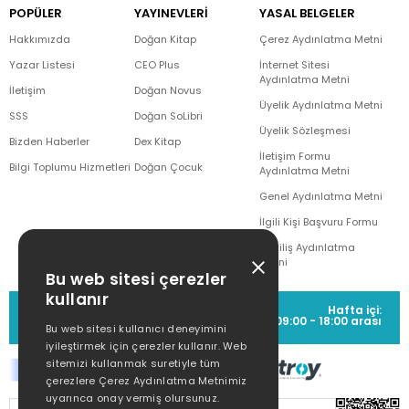
POPÜLER
YAYINEVLERİ
YASAL BELGELER
Hakkımızda
Doğan Kitap
Çerez Aydınlatma Metni
Yazar Listesi
CEO Plus
İnternet Sitesi
Aydınlatma Metni
İletişim
Doğan Novus
Üyelik Aydınlatma Metni
SSS
Doğan SoLibri
Üyelik Sözleşmesi
Bizden Haberler
Dex Kitap
İletişim Formu
Bilgi Toplumu Hizmetleri
Doğan Çocuk
Aydınlatma Metni
Genel Aydınlatma Metni
İlgili Kişi Başvuru Formu
Çekiliş Aydınlatma
Metni
Bu web sitesi çerezler
kullanır
MÜŞTERİ HİZMETLERİ
Hafta içi:
(0212) 373 77 00
09:00 - 18:00 arası
Bu web sitesi kullanıcı deneyimini
iyileştirmek için çerezler kullanır. Web
sitemizi kullanmak suretiyle tüm
çerezlere Çerez Aydınlatma Metnimiz
uyarınca onay vermiş olursunuz.