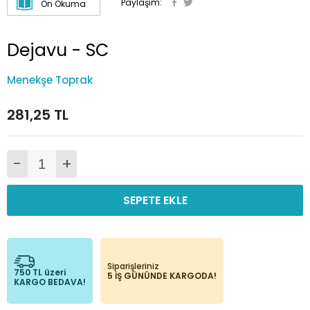
Paylaşım:
Ön Okuma
Dejavu - SC
Menekşe Toprak
281,25 TL
-
+
SEPETE EKLE
Siparişleriniz
750 TL üzeri
5 İŞ GÜNÜNDE KARGODA!
KARGO BEDAVA!