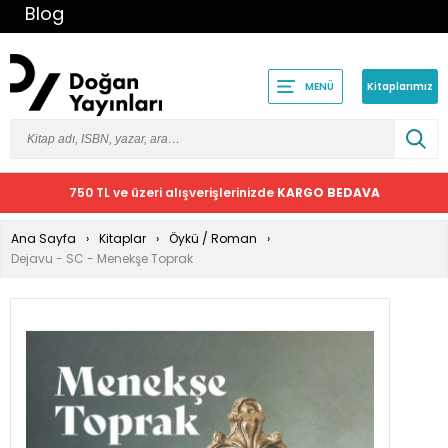
Blog
Kitaplarımız
MENÜ
750 TL ve üzeri alışverişlerinizde
KARGO BEDAVA
Ana Sayfa
Kitaplar
Öykü / Roman
Dejavu - SC - Menekşe Toprak