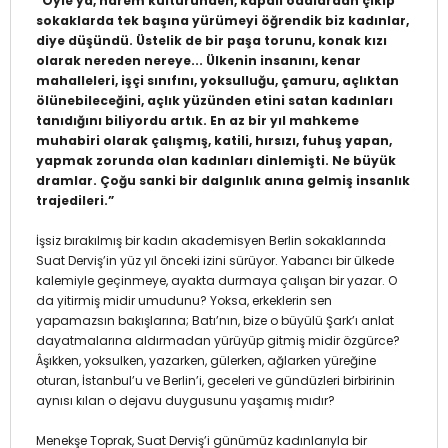
“Öyle ya, harem kültüründen, kapalı odalardan çıkıp
sokaklarda tek başına yürümeyi öğrendik biz kadınlar,
diye düşündü. Üstelik de bir paşa torunu, konak kızı
olarak nereden nereye... Ülkenin insanını, kenar
mahalleleri, işçi sınıfını, yoksulluğu, çamuru, açlıktan
ölünebileceğini, açlık yüzünden etini satan kadınları
tanıdığını biliyordu artık. En az bir yıl mahkeme
muhabiri olarak çalışmış, katili, hırsızı, fuhuş yapan,
yapmak zorunda olan kadınları dinlemişti. Ne büyük
dramlar. Çoğu sanki bir dalgınlık anına gelmiş insanlık
trajedileri.”
İşsiz bırakılmış bir kadın akademisyen Berlin sokaklarında
Suat Derviş’in yüz yıl önceki izini sürüyor. Yabancı bir ülkede
kalemiyle geçinmeye, ayakta durmaya çalışan bir yazar. O
da yitirmiş midir umudunu? Yoksa, erkeklerin sen
yapamazsın bakışlarına; Batı’nın, bize o büyülü Şark’ı anlat
dayatmalarına aldırmadan yürüyüp gitmiş midir özgürce?
Âşıkken, yoksulken, yazarken, gülerken, ağlarken yüreğine
oturan, İstanbul’u ve Berlin’i, geceleri ve gündüzleri birbirinin
aynısı kılan o dejavu duygusunu yaşamış mıdır?
Menekşe Toprak, Suat Derviş’i günümüz kadınlarıyla bir