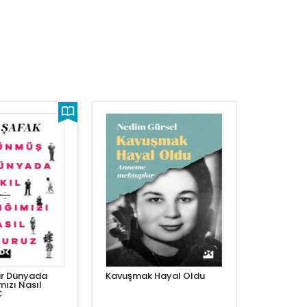
ir Dünyada
Kavuşmak Hayal Oldu
mızı Nasıl
C