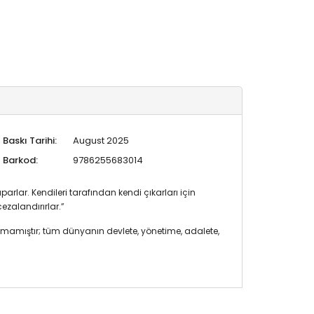
Baskı Tarihi:
August 2025
Barkod:
9786255683014
arlar. Kendileri tarafından kendi çıkarları için
ezalandırırlar.”
almamıştır; tüm dünyanın devlete, yönetime, adalete,