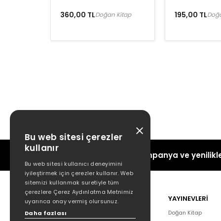
360,00 TL
195,00 TL
Doğan Kitap
Doğa
Bu web sitesi çerezler
kullanır
Kampanya ve yenilikle
Bu web sitesi kullanıcı deneyimini
iyileştirmek için çerezler kullanır. Web
sitemizi kullanmak suretiyle tüm
çerezlere Çerez Aydınlatma Metnimiz
POPÜLER
YAYINEVLERİ
uyarınca onay vermiş olursunuz.
Hakkımızda
Doğan Kitap
Daha fazlası