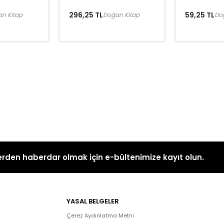
296,25 TL
59,25 TL
n Kitap
Doğan Kitap
Do
rden haberdar olmak için e-bültenimize kayıt olun.
YASAL BELGELER
Çerez Aydınlatma Metni