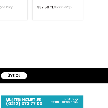
337,50 TL
ğan Kitap
Doğan Kitap
ÜYE OL
MÜŞTERİ HİZMETLERİ
Hafta içi:
09:00 - 18:00 arası
(0212) 373 77 00