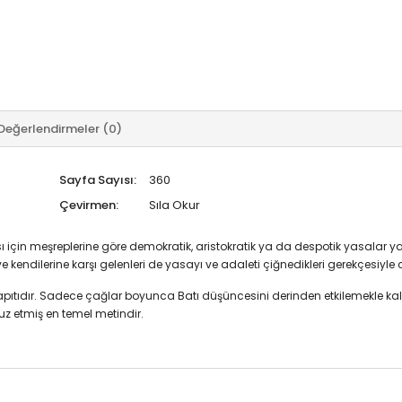
Değerlendirmeler (0)
Sayfa Sayısı:
360
Çevirmen:
Sıla Okur
ı için meşreplerine göre demokratik, aristokratik ya da despotik yasalar yap
kendilerine karşı gelenleri de yasayı ve adaleti çiğnedikleri gerekçesiyle c
aşyapıtıdır. Sadece çağlar boyunca Batı düşüncesini derinden etkilemekle k
fuz etmiş en temel metindir.