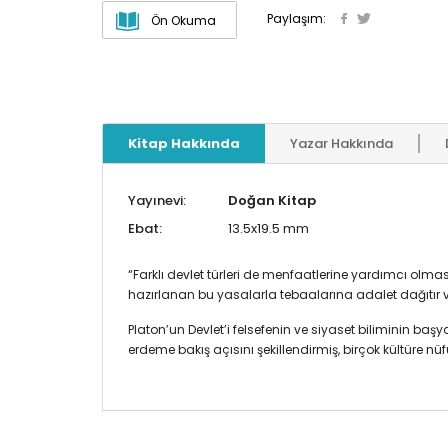
Paylaşım:
Ön Okuma
Kitap Hakkında
Yazar Hakkında
Yayınevi:
Doğan Kitap
Ebat:
13.5x19.5 mm
“Farklı devlet türleri de menfaatlerine yardımcı olmas
hazırlanan bu yasalarla tebaalarına adalet dağıtır ve 
Platon’un Devlet’i felsefenin ve siyaset biliminin b
erdeme bakış açısını şekillendirmiş, birçok kültüre nü