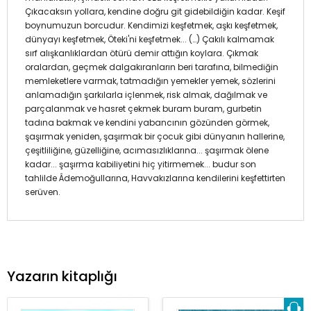
Çıkacaksın yollara, kendine doğru git gidebildiğin kadar. Keşif
boynumuzun borcudur. Kendimizi keşfetmek, aşkı keşfetmek,
dünyayı keşfetmek, Öteki'ni keşfetmek... (…) Çakılı kalmamak
sırf alışkanlıklardan ötürü demir attığın koylara. Çıkmak
oralardan, geçmek dalgakıranların beri tarafına, bilmediğin
memleketlere varmak, tatmadığın yemekler yemek, sözlerini
anlamadığın şarkılarla içlenmek, risk almak, dağılmak ve
parçalanmak ve hasret çekmek buram buram, gurbetin
tadına bakmak ve kendini yabancının gözünden görmek,
şaşırmak yeniden, şaşırmak bir çocuk gibi dünyanın hallerine,
çeşitliliğine, güzelliğine, acımasızlıklarına... şaşırmak ölene
kadar... şaşırma kabiliyetini hiç yitirmemek... budur son
tahlilde Âdemoğullarına, Havvakızlarına kendilerini keşfettirten
serüven.
Yazarın kitaplığı