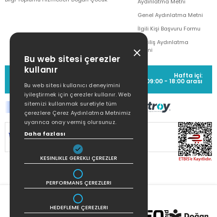
Aydınlatma Metni
Genel Aydınlatma Metni
İlgili Kişi Başvuru Formu
Çekiliş Aydınlatma
Metni
Bu web sitesi çerezler
kullanır
MÜŞTERİ HİZMETLERİ
Hafta içi:
(0212) 373 77 00
09:00 - 18:00 arası
Bu web sitesi kullanıcı deneyimini
iyileştirmek için çerezler kullanır. Web
sitemizi kullanmak suretiyle tüm
çerezlere Çerez Aydınlatma Metnimiz
uyarınca onay vermiş olursunuz.
SİTEMİZ
256Bit SSL SERTİFİKASI
İLE
Daha fazlası
KORUNMAKTADIR.
KESINLIKLE GEREKLI ÇEREZLER
PERFORMANS ÇEREZLERI
HEDEFLEME ÇEREZLERI