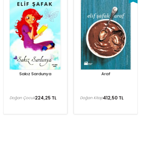
Sakız Sardunya
Araf
224,25 TL
412,50 TL
Doğan Çocuk
Doğan Kitap