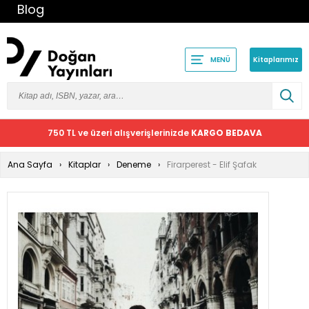
Blog
Kitaplarımız
MENÜ
750 TL ve üzeri alışverişlerinizde
KARGO BEDAVA
Ana Sayfa
Kitaplar
Deneme
Firarperest - Elif Şafak