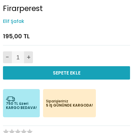
Firarperest
Elif Şafak
195,00 TL
-
+
SEPETE EKLE
Siparişleriniz
750 TL üzeri
5 İŞ GÜNÜNDE KARGODA!
KARGO BEDAVA!