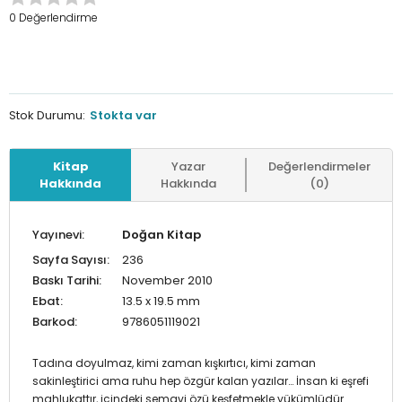
0 Değerlendirme
Stok Durumu:
Stokta var
Kitap
Yazar
Değerlendirmeler
Hakkında
Hakkında
(0)
Yayınevi:
Doğan Kitap
Sayfa Sayısı:
236
Baskı Tarihi:
November 2010
Ebat:
13.5 x 19.5 mm
Barkod:
9786051119021
Tadına doyulmaz, kimi zaman kışkırtıcı, kimi zaman
sakinleştirici ama ruhu hep özgür kalan yazılar… İnsan ki eşrefi
mahlukattır, içindeki semavi özü keşfetmekle yükümlüdür.