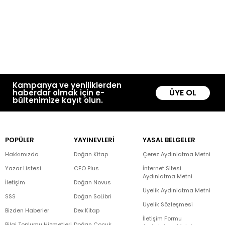
Kampanya ve yeniliklerden
ÜYE OL
haberdar olmak için e-
bültenimize kayıt olun.
POPÜLER
YAYINEVLERİ
YASAL BELGELER
Hakkımızda
Doğan Kitap
Çerez Aydınlatma Metni
Yazar Listesi
CEO Plus
İnternet Sitesi
Aydınlatma Metni
İletişim
Doğan Novus
Üyelik Aydınlatma Metni
SSS
Doğan SoLibri
Üyelik Sözleşmesi
Bizden Haberler
Dex Kitap
İletişim Formu
Bilgi Toplumu Hizmetleri
Doğan Çocuk