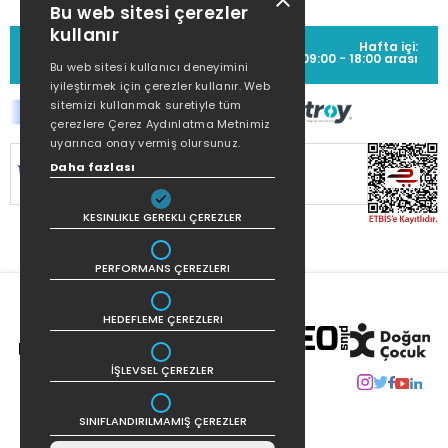
Bu web sitesi çerezler
kullanır
MÜŞTERİ HİZMETLERİ
Hafta içi:
(0212) 373 77 00
09:00 - 18:00 arası
Bu web sitesi kullanıcı deneyimini
iyileştirmek için çerezler kullanır. Web
sitemizi kullanmak suretiyle tüm
çerezlere Çerez Aydınlatma Metnimiz
uyarınca onay vermiş olursunuz.
SİTEMİZ
256Bit SSL SERTİFİKASI
İLE
Daha fazlası
KORUNMAKTADIR.
KESINLIKLE GEREKLI ÇEREZLER
PERFORMANS ÇEREZLERI
HEDEFLEME ÇEREZLERI
İŞLEVSEL ÇEREZLER
SINIFLANDIRILMAMIŞ ÇEREZLER