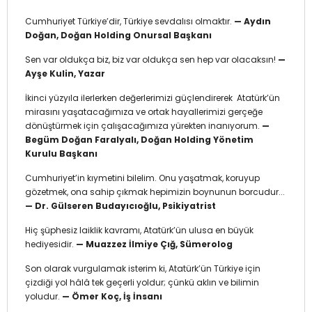
Cumhuriyet Türkiye’dir, Türkiye sevdalısı olmaktır.
— Aydın
Doğan, Doğan Holding Onursal Başkanı
Sen var oldukça biz, biz var oldukça sen hep var olacaksın!
—
Ayşe Kulin, Yazar
İkinci yüzyıla ilerlerken değerlerimizi güçlendirerek Atatürk’ün
mirasını yaşatacağımıza ve ortak hayallerimizi gerçeğe
dönüştürmek için çalışacağımıza yürekten inanıyorum.
—
Begüm Doğan Faralyalı, Doğan Holding Yönetim
Kurulu Başkanı
Cumhuriyet’in kıymetini bilelim. Onu yaşatmak, koruyup
gözetmek, ona sahip çıkmak hepimizin boynunun borcudur...
— Dr. Gülseren Budayıcıoğlu, Psikiyatrist
Hiç şüphesiz laiklik kavramı, Atatürk’ün ulusa en büyük
hediyesidir.
— Muazzez İlmiye Çığ, Sümerolog
Son olarak vurgulamak isterim ki, Atatürk’ün Türkiye için
çizdiği yol hâlâ tek geçerli yoldur; çünkü aklın ve bilimin
yoludur.
— Ömer Koç, İş İnsanı