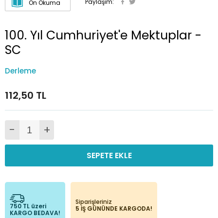
Paylaşım:
Ön Okuma
100. Yıl Cumhuriyet'e Mektuplar -
SC
Derleme
112,50 TL
-
+
SEPETE EKLE
Siparişleriniz
750 TL üzeri
5 İŞ GÜNÜNDE KARGODA!
KARGO BEDAVA!