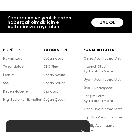
Kampanya ve yeniliklerden
ÜYE OL
haberdar olmak için e-
bültenimize kayıt olun.
POPÜLER
YAYINEVLERİ
YASAL BELGELER
Hakkımızda
Doğan Kitap
Çerez Aydınlatma Metni
Yazar Listesi
CEO Plus
İnternet Sitesi
Aydınlatma Metni
İletişim
Doğan Novus
Üyelik Aydınlatma Metni
SSS
Doğan SoLibri
Üyelik Sözleşmesi
Bizden Haberler
Dex Kitap
İletişim Formu
Bilgi Toplumu Hizmetleri
Doğan Çocuk
Aydınlatma Metni
Genel Aydınlatma Metni
İlgili Kişi Başvuru Formu
Çekiliş Aydınlatma
Metni