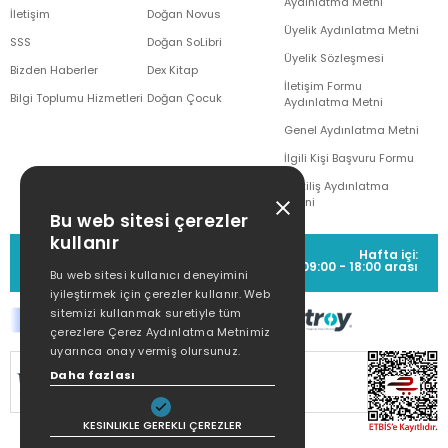
Aydınlatma Metni
İletişim
Doğan Novus
Üyelik Aydınlatma Metni
SSS
Doğan SoLibri
Üyelik Sözleşmesi
Bizden Haberler
Dex Kitap
İletişim Formu
Bilgi Toplumu Hizmetleri
Doğan Çocuk
Aydınlatma Metni
Genel Aydınlatma Metni
İlgili Kişi Başvuru Formu
Çekiliş Aydınlatma
Metni
Bu web sitesi çerezler
kullanır
MÜŞTERİ HİZMETLERİ
Hafta içi:
(0212) 373 77 00
09:00 - 18:00 arası
Bu web sitesi kullanıcı deneyimini
iyileştirmek için çerezler kullanır. Web
sitemizi kullanmak suretiyle tüm
çerezlere Çerez Aydınlatma Metnimiz
uyarınca onay vermiş olursunuz.
SİTEMİZ
256Bit SSL SERTİFİKASI
İLE
Daha fazlası
KORUNMAKTADIR.
KESINLIKLE GEREKLI ÇEREZLER