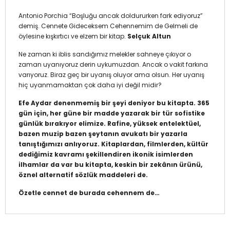
Antonio Porchia “Boşluğu ancak doldururken fark ediyoruz”
demiş. Cennete Gideceksem Cehennemim de Gelmeli de
öylesine kışkırtıcı ve elzem bir kitap.
Selçuk Altun
Ne zaman ki iblis sandığımız melekler sahneye çıkıyor o
zaman uyanıyoruz derin uykumuzdan. Ancak o vakit farkına
varıyoruz. Biraz geç bir uyanış oluyor ama olsun. Her uyanış
hiç uyanmamaktan çok daha iyi değil midir?
Efe Aydar denenmemiş bir şeyi deniyor bu kitapta. 365
gün için, her güne bir madde yazarak bir tür sofistike
günlük bırakıyor elimize. Rafine, yüksek entelektüel,
bazen muzip bazen şeytanın avukatı bir yazarla
tanıştığımızı anlıyoruz. Kitaplardan, filmlerden, kültür
dediğimiz kavramı şekillendiren ikonik isimlerden
ilhamlar da var bu kitapta, keskin bir zekânın ürünü,
öznel alternatif sözlük maddeleri de.
Özetle cennet de burada cehennem de…