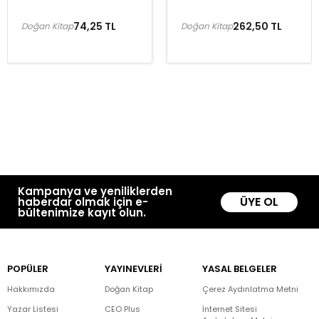
74,25 TL
262,50 TL
Doğan Kitap
Doğan Kitap
Kampanya ve yeniliklerden
ÜYE OL
haberdar olmak için e-
bültenimize kayıt olun.
POPÜLER
YAYINEVLERİ
YASAL BELGELER
Hakkımızda
Doğan Kitap
Çerez Aydınlatma Metni
Yazar Listesi
CEO Plus
İnternet Sitesi