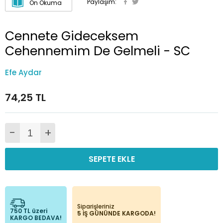
Paylaşım:
Ön Okuma
Cennete Gideceksem
Cehennemim De Gelmeli - SC
Efe Aydar
74,25 TL
-
+
SEPETE EKLE
Siparişleriniz
750 TL üzeri
5 İŞ GÜNÜNDE KARGODA!
KARGO BEDAVA!