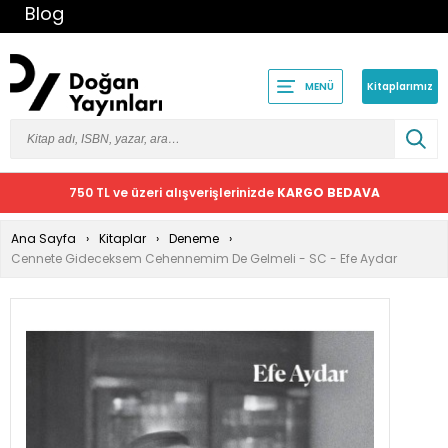
Blog
Kitaplarımız
MENÜ
750 TL ve üzeri alışverişlerinizde
KARGO BEDAVA
Ana Sayfa
Kitaplar
Deneme
Cennete Gideceksem Cehennemim De Gelmeli - SC - Efe Aydar