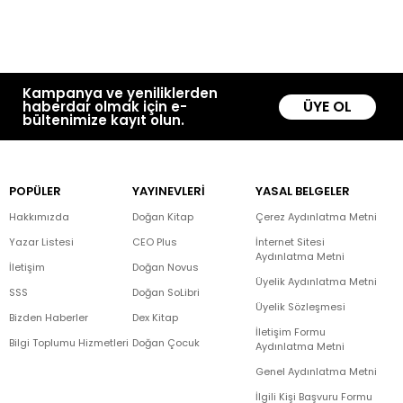
Kampanya ve yeniliklerden
ÜYE OL
haberdar olmak için e-
bültenimize kayıt olun.
POPÜLER
YAYINEVLERİ
YASAL BELGELER
Hakkımızda
Doğan Kitap
Çerez Aydınlatma Metni
Yazar Listesi
CEO Plus
İnternet Sitesi
Aydınlatma Metni
İletişim
Doğan Novus
Üyelik Aydınlatma Metni
SSS
Doğan SoLibri
Üyelik Sözleşmesi
Bizden Haberler
Dex Kitap
İletişim Formu
Bilgi Toplumu Hizmetleri
Doğan Çocuk
Aydınlatma Metni
Genel Aydınlatma Metni
İlgili Kişi Başvuru Formu