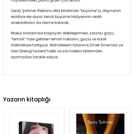
hayallerindeki, parka giden çocuklarız.”
Seray Şahiner, Reklamı Atla kitabında “büyüme”yi, alışmanın
reddiyle ele alıyor, kendi büyüme hikâyesinin renkli
anekdotlarını da resme katarak…
İlkokul sıralarında başlayan ötekileştirmeyi, zorunlu göçü,
“temsilî” hale getirilen temsil haklarını, güçlü ve ironik
metinleriyle tartışıyor. Mahallelerin talanına, Emek Sineması ve
Gezi Direnişi’ne kent hakkı ve söz hakkını birbirinden
ayırmadan tanıklık ediyor…
Yazarın kitaplığı