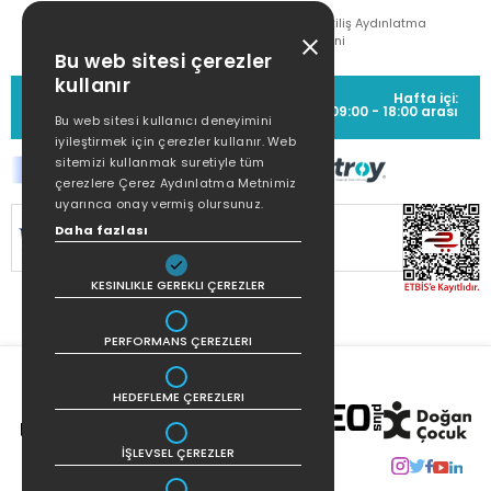
Çekiliş Aydınlatma
Metni
Bu web sitesi çerezler
kullanır
MÜŞTERİ HİZMETLERİ
Hafta içi:
(0212) 373 77 00
09:00 - 18:00 arası
Bu web sitesi kullanıcı deneyimini
iyileştirmek için çerezler kullanır. Web
sitemizi kullanmak suretiyle tüm
çerezlere Çerez Aydınlatma Metnimiz
uyarınca onay vermiş olursunuz.
SİTEMİZ
256Bit SSL SERTİFİKASI
İLE
Daha fazlası
KORUNMAKTADIR.
KESINLIKLE GEREKLI ÇEREZLER
PERFORMANS ÇEREZLERI
HEDEFLEME ÇEREZLERI
İŞLEVSEL ÇEREZLER