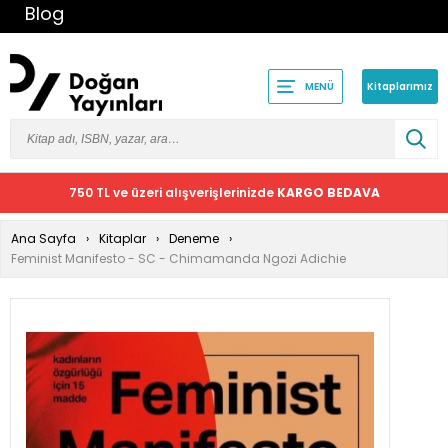
Blog
Kitaplarımız
MENÜ
750 TL ve üzeri alışverişlerinizde
KARGO BEDAVA
Ana Sayfa
Kitaplar
Deneme
Feminist Manifesto - SC - Chimamanda Ngozi Adichie