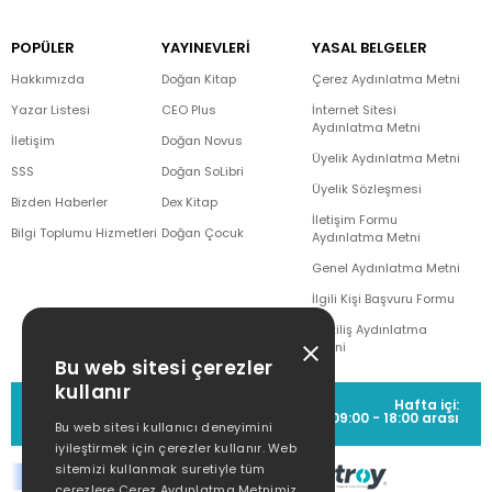
POPÜLER
YAYINEVLERİ
YASAL BELGELER
Hakkımızda
Doğan Kitap
Çerez Aydınlatma Metni
Yazar Listesi
CEO Plus
İnternet Sitesi
Aydınlatma Metni
İletişim
Doğan Novus
Üyelik Aydınlatma Metni
SSS
Doğan SoLibri
Üyelik Sözleşmesi
Bizden Haberler
Dex Kitap
İletişim Formu
Bilgi Toplumu Hizmetleri
Doğan Çocuk
Aydınlatma Metni
Genel Aydınlatma Metni
İlgili Kişi Başvuru Formu
Çekiliş Aydınlatma
Metni
Bu web sitesi çerezler
kullanır
MÜŞTERİ HİZMETLERİ
Hafta içi:
(0212) 373 77 00
09:00 - 18:00 arası
Bu web sitesi kullanıcı deneyimini
iyileştirmek için çerezler kullanır. Web
sitemizi kullanmak suretiyle tüm
çerezlere Çerez Aydınlatma Metnimiz