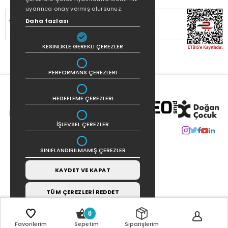
uyarınca onay vermiş olursunuz.
SİTEMİZ
256Bit SSL SERTİFİKASI
İLE
Daha fazlası
KORUNMAKTADIR.
KESINLIKLE GEREKLI ÇEREZLER
PERFORMANS ÇEREZLERI
HEDEFLEME ÇEREZLERI
İŞLEVSEL ÇEREZLER
SINIFLANDIRILMAMIŞ ÇEREZLER
KAYDET VE KAPAT
TÜM ÇEREZLERİ REDDET
0
Favorilerim
Sepetim
Siparişlerim
COPYRIGHT © 2021 | TASARIM VE UYGULAMA:
CARBON INTERAKTIF