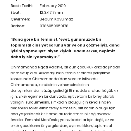
Baskı Tarihi:
February 2019
Ebat:
12.3x17.7 mm
Çevirmen:
Begüm Kovulmaz
Barkod:
9786050959178
“Bana göre bir feminist, ‘evet, günümüzde bir
toplumsal cinsiyet sorunu var ve onu çözmeliyiz, daha
iyisini yapmalıyız’ diyen kişidir. Kadın erkek, hepimiz
daha iyisini yapmalıyız.”
Chimamanda Ngozi Adichie, bir gün çocukluk arkadaşından
bir mektup aldı. Arkadaşı, kızını feminist olarak yetiştirme
konusunda Chimamanda’dan yardım istiyordu.
Chimamanda, kendisinin ve hemcinslerinin
deneyimlerinden süzüp getirdiği 15 madde sıraladı küçük kız
için. Erkek egemen bir dünyada, eşit ve tam bir birey olarak
varlığını sürdürmesini, sırf kadın olduğu için kendisinden
beklenilen rolleri elinin tersiyle itmesini, sırf kadın olduğu için
ona yaşatılacak kısıtlamaları reddetmesini sağlayacak
öneriler. Feminist Manifesto, yalnız kadınlar için değil, kız ve
erkek çocuklarını önyargılardan, ayrımcılıktan, toplumsal