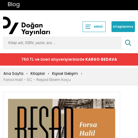
Blog
Kitaplarımız
MENÜ
750 TL ve üzeri alışverişlerinizde
KARGO BEDAVA
Ana Sayfa
Kitaplar
Kişisel Gelişim
Forsa Halil - SC - Reşad Ekrem Koçu