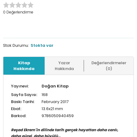
0 Değerlendirme
Stok Durumu:
Stokta var
Kitap
Yazar
Değerlendirmeler
Hakkında
Hakkında
(0)
Yayınevi:
Doğan Kitap
Sayfa Sayısı:
168
Baskı Tarihi:
February 2017
Ebat:
13.6x21 mm
Barkod:
9786050940459
Reşad Ekrem'in dilinde tarih gerçek hayattan
daha canlı,
daha güzel, daha büyülü…