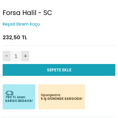
Forsa Halil - SC
Reşad Ekrem Koçu
232,50 TL
-
+
SEPETE EKLE
Siparişleriniz
750 TL üzeri
5 İŞ GÜNÜNDE KARGODA!
KARGO BEDAVA!