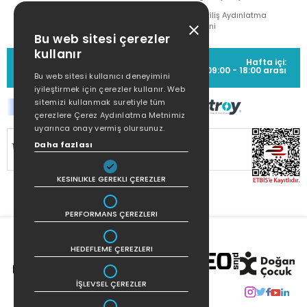
Çekiliş Aydınlatma
Metni
Bu web sitesi çerezler
kullanır
MÜŞTERİ HİZMETLERİ
Hafta içi:
(0212) 373 77 00
09:00 - 18:00 arası
Bu web sitesi kullanıcı deneyimini
iyileştirmek için çerezler kullanır. Web
sitemizi kullanmak suretiyle tüm
çerezlere Çerez Aydınlatma Metnimiz
uyarınca onay vermiş olursunuz.
SİTEMİZ
256Bit SSL SERTİFİKASI
İLE
Daha fazlası
KORUNMAKTADIR.
KESINLIKLE GEREKLI ÇEREZLER
PERFORMANS ÇEREZLERI
HEDEFLEME ÇEREZLERI
İŞLEVSEL ÇEREZLER