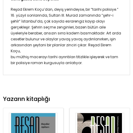
Reşad Ekrem Koçu’dan, deyiş yerindeyse, bir “tarihi polisiye.”
16. yüzyıl sonlarında, Sultan III. Murad zamanında “şehr-i
şehîr” İstanbul’da, çok sayıda esrarengiz kayıp olayı
gerçekleşir. Şehrin seçme zenginleri, bazen bütün aile
üyeleriyle beraber, ansızın sırra kadem basmaktadır. Art arda
cesetler bulunur ve olaylar yavaş yavaş aydınlanırken, işin
arkasından şeytani bir planlar zinciri çıkar. Reşad Ekrem
Koçu,
bu müthiş macerayı tarihi ayrıntıları titizlikle işleyerek ve tam
bir polisiye roman kurgusuyla anlatıyor.
Yazarın kitaplığı