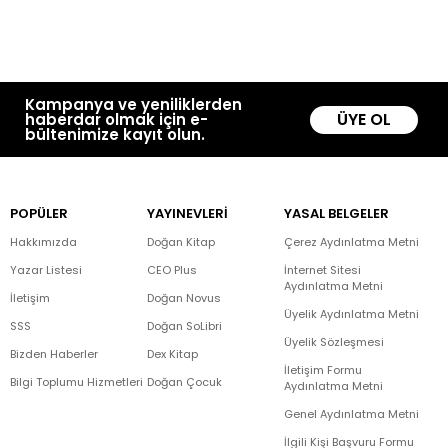
Kampanya ve yeniliklerden
ÜYE OL
haberdar olmak için e-
bültenimize kayıt olun.
POPÜLER
YAYINEVLERİ
YASAL BELGELER
Hakkımızda
Doğan Kitap
Çerez Aydınlatma Metni
Yazar Listesi
CEO Plus
İnternet Sitesi
Aydınlatma Metni
İletişim
Doğan Novus
Üyelik Aydınlatma Metni
SSS
Doğan SoLibri
Üyelik Sözleşmesi
Bizden Haberler
Dex Kitap
İletişim Formu
Bilgi Toplumu Hizmetleri
Doğan Çocuk
Aydınlatma Metni
Genel Aydınlatma Metni
İlgili Kişi Başvuru Formu