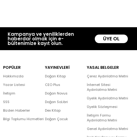
Kampanya ve yeniliklerden
ÜYE OL
haberdar olmak için e-
bültenimize kayıt olun.
POPÜLER
YAYINEVLERİ
YASAL BELGELER
Hakkımızda
Doğan Kitap
Çerez Aydınlatma Metni
Yazar Listesi
CEO Plus
İnternet Sitesi
Aydınlatma Metni
İletişim
Doğan Novus
Üyelik Aydınlatma Metni
SSS
Doğan SoLibri
Üyelik Sözleşmesi
Bizden Haberler
Dex Kitap
İletişim Formu
Bilgi Toplumu Hizmetleri
Doğan Çocuk
Aydınlatma Metni
Genel Aydınlatma Metni