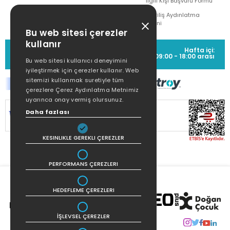
İlgili Kişi Başvuru Formu
Çekiliş Aydınlatma
Metni
Bu web sitesi çerezler
kullanır
MÜŞTERİ HİZMETLERİ
Hafta içi:
(0212) 373 77 00
09:00 - 18:00 arası
Bu web sitesi kullanıcı deneyimini
iyileştirmek için çerezler kullanır. Web
sitemizi kullanmak suretiyle tüm
çerezlere Çerez Aydınlatma Metnimiz
uyarınca onay vermiş olursunuz.
SİTEMİZ
256Bit SSL SERTİFİKASI
İLE
Daha fazlası
KORUNMAKTADIR.
KESINLIKLE GEREKLI ÇEREZLER
PERFORMANS ÇEREZLERI
HEDEFLEME ÇEREZLERI
İŞLEVSEL ÇEREZLER