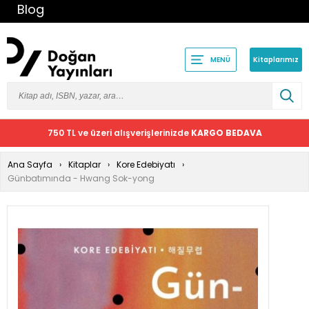
Blog
Kitaplarımız
MENÜ
750 TL ve üzeri alışverişlerinizde
KARGO BEDAVA
Ana Sayfa
Kitaplar
Kore Edebiyatı
Günbatımında - Hwang Sok-yong