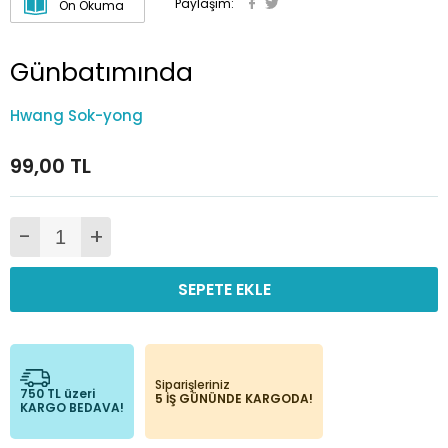
Paylaşım:
Ön Okuma
Günbatımında
Hwang Sok-yong
99,00 TL
-
+
SEPETE EKLE
Siparişleriniz
750 TL üzeri
5 İŞ GÜNÜNDE KARGODA!
KARGO BEDAVA!