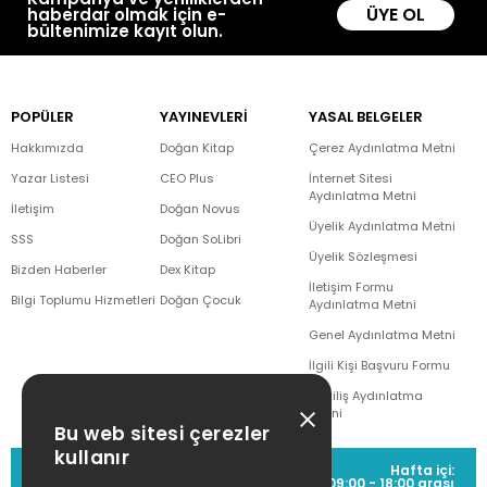
ÜYE OL
haberdar olmak için e-
bültenimize kayıt olun.
POPÜLER
YAYINEVLERİ
YASAL BELGELER
Hakkımızda
Doğan Kitap
Çerez Aydınlatma Metni
Yazar Listesi
CEO Plus
İnternet Sitesi
Aydınlatma Metni
İletişim
Doğan Novus
Üyelik Aydınlatma Metni
SSS
Doğan SoLibri
Üyelik Sözleşmesi
Bizden Haberler
Dex Kitap
İletişim Formu
Bilgi Toplumu Hizmetleri
Doğan Çocuk
Aydınlatma Metni
Genel Aydınlatma Metni
İlgili Kişi Başvuru Formu
Çekiliş Aydınlatma
Metni
Bu web sitesi çerezler
kullanır
MÜŞTERİ HİZMETLERİ
Hafta içi:
(0212) 373 77 00
09:00 - 18:00 arası