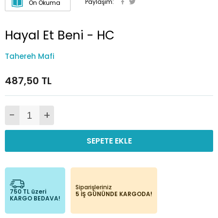
Paylaşım:
Ön Okuma
Hayal Et Beni - HC
Tahereh Mafi
487,50 TL
-
+
SEPETE EKLE
Siparişleriniz
750 TL üzeri
5 İŞ GÜNÜNDE KARGODA!
KARGO BEDAVA!