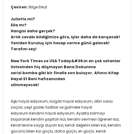
Çeviren:
Bilge Erkut
Juliette mi?
Ella mı?
Hangisi daha gerçek?
Artık cevabı bildiğimize göre, işler daha da karışacak!
Yeniden Kuruluş için hesap verme günü gelecek!
Tarafını seç!
New York Times ve USA Today&#39;in en çok satanlar
listesinden hiç düşmeyen Bana Dokunma
serisi bomba gibi bir finalle son buluyor. Altıncı kitap
Hayal Et Beni hafızanızdan
silinmeyecek!
Aşkı hayal ediyorum, rüzgârı hayal ediyorum, altın sarısı
saçlar, yeşil gözler, fısıltılar ve gülmeler hayal
ediyorum.Kendimi hayal ediyorum…Ayakta kalmayı
başararak kendini şaşırtan kızı, kendini sevmeyi öğrenen kızı,
kendi tenine saygı duyan kızı, kendi değerini bilen kızı, kendini
gücünü bilen kızı güçlü, daha güçlü, en güçlü…kendi