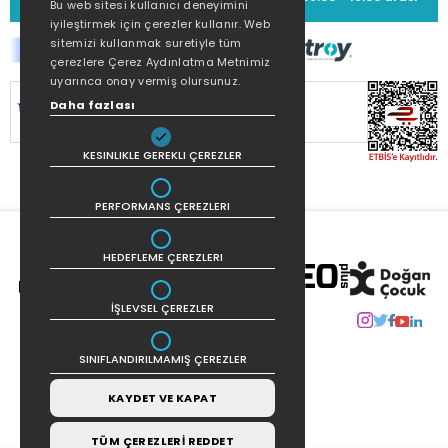
Bu web sitesi kullanıcı deneyimini
iyileştirmek için çerezler kullanır. Web
sitemizi kullanmak suretiyle tüm
çerezlere Çerez Aydınlatma Metnimiz
uyarınca onay vermiş olursunuz.
SİTEMİZ
256Bit SSL SERTİFİKASI
İLE
Daha fazlası
KORUNMAKTADIR.
KESINLIKLE GEREKLI ÇEREZLER
PERFORMANS ÇEREZLERI
HEDEFLEME ÇEREZLERI
İŞLEVSEL ÇEREZLER
SINIFLANDIRILMAMIŞ ÇEREZLER
KAYDET VE KAPAT
TÜM ÇEREZLERİ REDDET