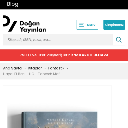
Blog
Kitaplarımız
MENÜ
750 TL ve üzeri alışverişlerinizde
KARGO BEDAVA
Ana Sayfa
Kitaplar
Fantastik
Hayal Et Beni - HC - Tahereh Mafi