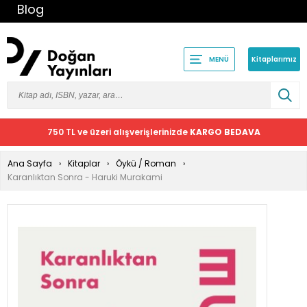
Blog
Kitaplarımız
MENÜ
750 TL ve üzeri alışverişlerinizde
KARGO BEDAVA
Ana Sayfa
Kitaplar
Öykü / Roman
Karanlıktan Sonra - Haruki Murakami