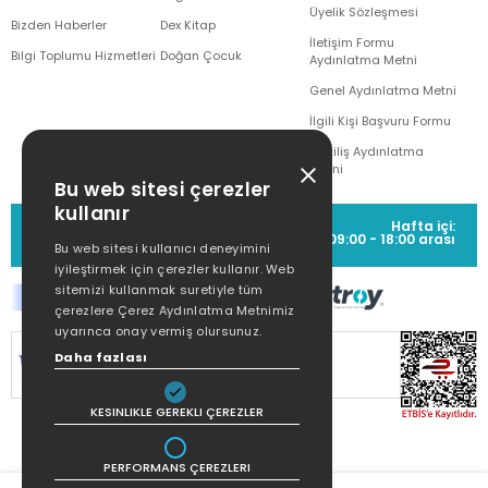
Üyelik Sözleşmesi
Bizden Haberler
Dex Kitap
İletişim Formu
Bilgi Toplumu Hizmetleri
Doğan Çocuk
Aydınlatma Metni
Genel Aydınlatma Metni
İlgili Kişi Başvuru Formu
Çekiliş Aydınlatma
Metni
Bu web sitesi çerezler
kullanır
MÜŞTERİ HİZMETLERİ
Hafta içi:
(0212) 373 77 00
09:00 - 18:00 arası
Bu web sitesi kullanıcı deneyimini
iyileştirmek için çerezler kullanır. Web
sitemizi kullanmak suretiyle tüm
çerezlere Çerez Aydınlatma Metnimiz
uyarınca onay vermiş olursunuz.
SİTEMİZ
256Bit SSL SERTİFİKASI
İLE
Daha fazlası
KORUNMAKTADIR.
KESINLIKLE GEREKLI ÇEREZLER
PERFORMANS ÇEREZLERI