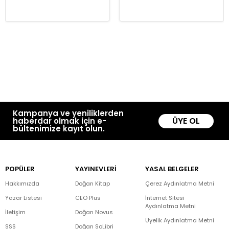
Kampanya ve yeniliklerden
ÜYE OL
haberdar olmak için e-
bültenimize kayıt olun.
POPÜLER
YAYINEVLERİ
YASAL BELGELER
Hakkımızda
Doğan Kitap
Çerez Aydınlatma Metni
Yazar Listesi
CEO Plus
İnternet Sitesi
Aydınlatma Metni
İletişim
Doğan Novus
Üyelik Aydınlatma Metni
SSS
Doğan SoLibri