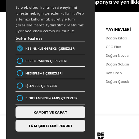
Kampanya ve yenilikle
Bu web sitesi kullanıcı deneyimini
iyileştirmek için çerezler kullanır. Web
sitemizi kullanmak suretiyle tüm
çerezlere Çerez Aydınlatma Metnimiz
POPÜLER
YAYINEVLERİ
uyarınca onay vermiş olursunuz.
Hakkımızda
Doğan Kitap
Daha fazlası
Yazar Listesi
CEO Plus
KESINLIKLE GEREKLI ÇEREZLER
İletişim
Doğan Novus
PERFORMANS ÇEREZLERI
SSS
Doğan SoLibri
Bizden Haberler
Dex Kitap
HEDEFLEME ÇEREZLERI
Bilgi Toplumu Hizmetleri
Doğan Çocuk
İŞLEVSEL ÇEREZLER
SINIFLANDIRILMAMIŞ ÇEREZLER
KAYDET VE KAPAT
TÜM ÇEREZLERİ REDDET