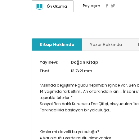
Paylaşım:
Ön Okuma
Kitap Hakkında
Yazar Hakkında
Yayınevi:
Doğan Kitap
Ebat:
13.7x21 mm
“Aslında değiştirme gücü hepimizin içinde var. Ben 
14 yaşımda fark ettim… Ah o farkındalık anı... İnsan
toprakla örterler…”
Sosyal Ben Vakfı Kurucusu Ece Çiftçi, okuyucuları “ke
Farkındalıkla başlayan bir yolculuğa…
Kimler mi davetli bu yolculuğa?
● Var olduğu yerde mutlu olmayanlar,