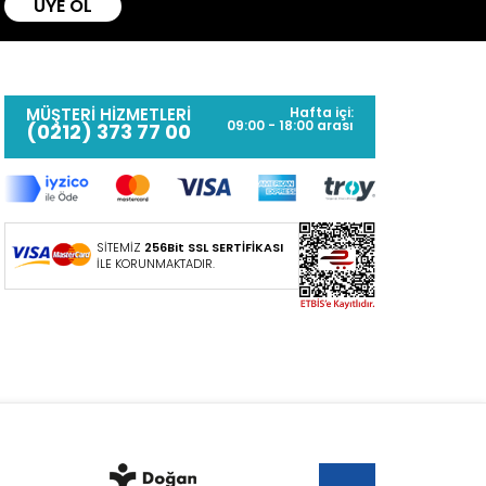
ÜYE OL
MÜŞTERİ HİZMETLERİ
Hafta içi:
09:00 - 18:00 arası
(0212) 373 77 00
SİTEMİZ
256Bit SSL SERTİFİKASI
İLE KORUNMAKTADIR.