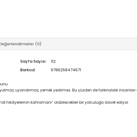
Değerlendirmeler (0)
Sayfa Sayısı:
112
Barkod:
9786258474671
bunu
ı uyutmaz, uyandırmaz, yemek yedirmez. Bu yüzden de farkındalık insanlar
ndi hikâyelerinin kahramanı” olabilecekleri bir yolculuğa davet ediyor.