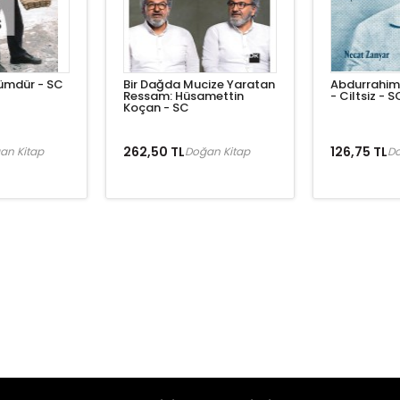
ümdür - SC
Bir Dağda Mucize Yaratan
Abdurrahim
Ressam: Hüsamettin
- Ciltsiz - S
Koçan - SC
262,50 TL
126,75 TL
an Kitap
Doğan Kitap
Do