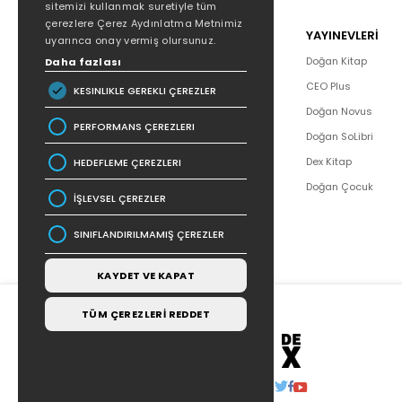
sitemizi kullanmak suretiyle tüm
çerezlere Çerez Aydınlatma Metnimiz
POPÜLER
YAYINEVLERİ
uyarınca onay vermiş olursunuz.
Hakkımızda
Doğan Kitap
Daha fazlası
Yazar Listesi
CEO Plus
KESINLIKLE GEREKLI ÇEREZLER
İletişim
Doğan Novus
PERFORMANS ÇEREZLERI
SSS
Doğan SoLibri
Bizden Haberler
Dex Kitap
HEDEFLEME ÇEREZLERI
Bilgi Toplumu Hizmetleri
Doğan Çocuk
İŞLEVSEL ÇEREZLER
SINIFLANDIRILMAMIŞ ÇEREZLER
KAYDET VE KAPAT
TÜM ÇEREZLERİ REDDET