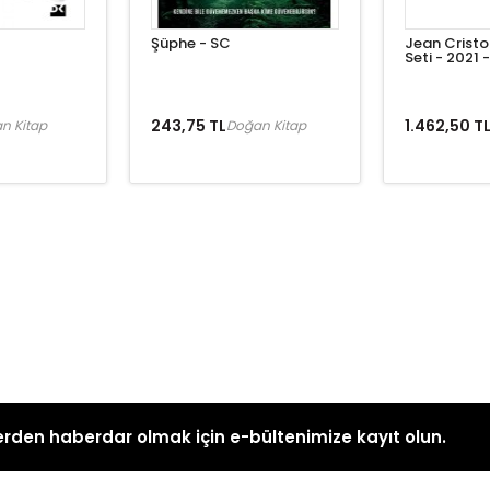
Şüphe - SC
Jean Crist
Seti - 2021 
243,75 TL
1.462,50 T
n Kitap
Doğan Kitap
rden haberdar olmak için e-bültenimize kayıt olun.