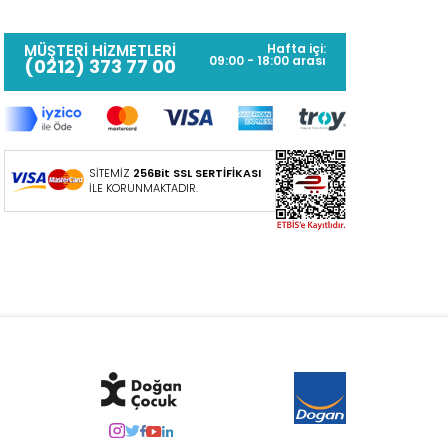
MÜŞTERİ HİZMETLERİ
Hafta içi:
09:00 - 18:00 arası
(0212) 373 77 00
SİTEMİZ
256Bit SSL SERTİFİKASI
İLE KORUNMAKTADIR.