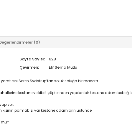
Değerlendirmeler (0)
Sayfa Sayısı:
628
Çevirmen:
Elif Sema Mutlu
n yaratıcısı Soren Sveistrup’tan soluk soluğa bir macera…
hallerine kestane ve kibrit çöplerinden yapılan bir kestane adam bebeği b
 yapıyor:
en kızının parmak izi var kestane adamların üstünde.
nu mu?