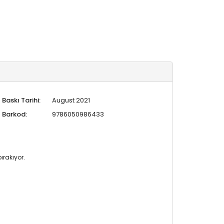
Baskı Tarihi:
August 2021
Barkod:
9786050986433
ırakıyor.