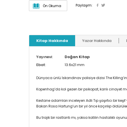
Paylaşım:
Ön Okuma
Kitap Hakkında
Yazar Hakkında
Yayınevi:
Doğan Kitap
Ebat:
13.6x21 mm
Dünyaca ünlü İskandinav polisiye dizisi The Killing’i
Kopenhag’da kol gezen bir psikopat, kanlı cinayet ma
Kestane adamları inceleyen Adli Tıp şaşırtıcı bir keşif
Bakan Rosa Hartung’un bir yıl önce kaçırılıp öldürül
Bu trajik bir rastlantı mı, yoksa katilin hastalıklı oyu