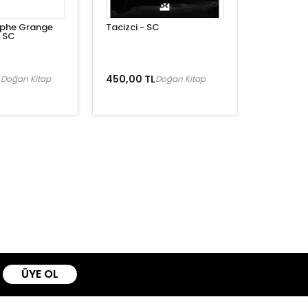
ophe Grange
Tacizci - SC
- SC
L
450,00 TL
Doğan Kitap
Doğan Kitap
ÜYE OL