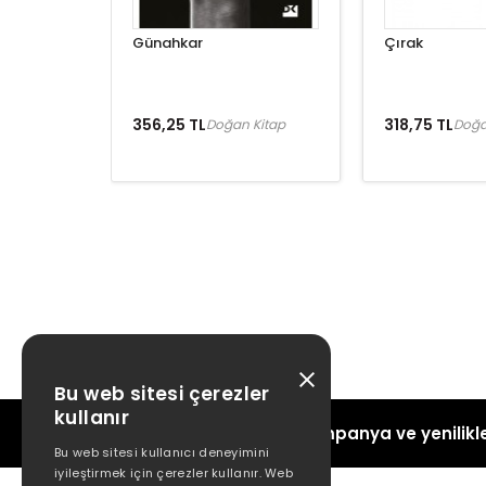
Günahkar
Çırak
356,25 TL
318,75 TL
Doğan Kitap
Doğa
Bu web sitesi çerezler
kullanır
Kampanya ve yenilikle
Bu web sitesi kullanıcı deneyimini
iyileştirmek için çerezler kullanır. Web