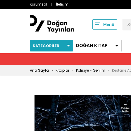
Kurumsal
İletişim
Menü
DOĞAN KİTAP
KATEGORİLER
Ana Sayfa
Kitaplar
Polisiye - Gerilim
Kestane A