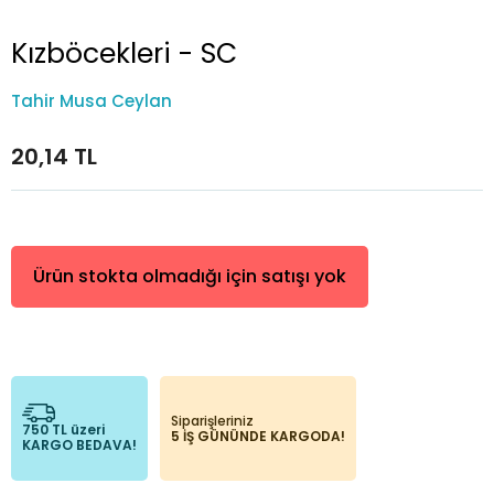
Kızböcekleri - SC
Tahir Musa Ceylan
20,14 TL
Ürün stokta olmadığı için satışı yok
Siparişleriniz
750 TL üzeri
5 İŞ GÜNÜNDE KARGODA!
KARGO BEDAVA!