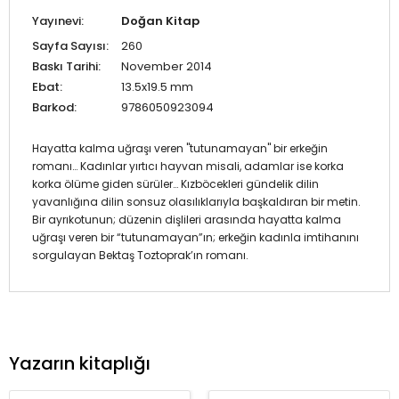
Yayınevi:
Doğan Kitap
Sayfa Sayısı:
260
Baskı Tarihi:
November 2014
Ebat:
13.5x19.5 mm
Barkod:
9786050923094
Hayatta kalma uğraşı veren "tutunamayan" bir erkeğin
romanı… Kadınlar yırtıcı hayvan misali, adamlar ise korka
korka ölüme giden sürüler… Kızböcekleri gündelik dilin
yavanlığına dilin sonsuz olasılıklarıyla başkaldıran bir metin.
Bir ayrıkotunun; düzenin dişlileri arasında hayatta kalma
uğraşı veren bir “tutunamayan”ın; erkeğin kadınla imtihanını
sorgulayan Bektaş Toztoprak’ın romanı.
Yazarın kitaplığı