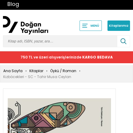
Blog
Kitaplarımız
MENÜ
750 TL ve üzeri alışverişlerinizde
KARGO BEDAVA
Ana Sayfa
Kitaplar
Öykü / Roman
Kızböcekleri - SC - Tahir Musa Ceylan