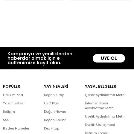
Kampanya ve yeniliklerden
ÜYE OL
haberdar olmak için e-
bültenimize kayıt olun.
POPÜLER
YAYINEVLERİ
YASAL BELGELER
Hakkımızda
Doğan Kitap
Çerez Aydınlatma Metni
Yazar Listesi
CEO Plus
İnternet Sitesi
Aydınlatma Metni
İletişim
Doğan Novus
Üyelik Aydınlatma Metni
SSS
Doğan SoLibri
Üyelik Sözleşmesi
Bizden Haberler
Dex Kitap
İletişim Formu